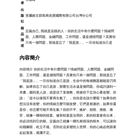
者
出
版
英屬維京群島商高寶國際有限公司台灣分公司
社
商
定義自己, 我就是這樣的人：你的生活中有什麼問題？情緒問
品
題、人際問題、金錢問題、工作問題，還是感情問題？其實你
描
只有一個問題，那就是忘了「我是誰」。一旦你知道自己是
述
內容簡介
內容簡介 你的生活中有什麼問題？情緒問題、人際問題、金錢問
題、工作問題，還是感情問題？其實你只有一個問題，那就是忘了
「我是誰」。一旦你知道自己是誰，生命中的每個難題都能迎刃而
解。如果你忘了自己是誰，那麼生活永遠是個問題。你或許讀到一
本書，聽到某人說，或是信了某個教，然後你下定決心要改變。你
說：「從今以後我不要再生氣了。」但你是在說什麼呢？如果你的
想法沒有改變，你的情緒怎麼可能改變，它們是相連的，如果你還
是你，你怎麼可能不再生氣？你的不平、嫉妒、怨恨、挫敗、痛
苦，就像一棵樹的枝葉。修剪枝葉是沒用的，新的枝葉會長出來，
你必須找到它的根。定義自己就像一棵扎根很深的樹木，可以讓你
站穩腳跟，屹立不搖。否則在這多變的人世間，你的心緒必然跟著
起起落落，搖擺不定。