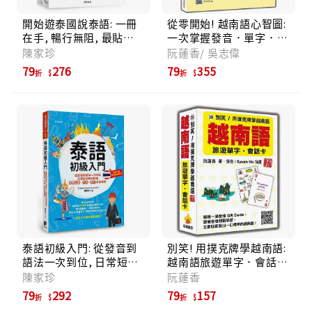
開始遊泰國說泰語: 一冊
從零開始! 越南語心智圖:
在手, 暢行無阻, 最貼近
一次掌握發音．單字．句
泰國的旅行會話 (修訂版/
子．會話! (附QR Code)
陳家珍
阮蓮香/ 吳志偉
附MP3/QRcode)
79
276
79
355
折
折
泰語初級入門: 從發音到
別笑! 用撲克牌學越南語:
語法一次到位, 日常短句
越南語旅遊單字．會話卡
即學即用, 商務出差、外
(新版/附QR Code)
陳家珍
阮蓮香
派、旅行自信應對
79
292
79
157
折
折