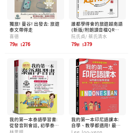
獨旅! 曼谷! 出發去: 旅遊
誰都學得會的旅遊越南語
泰文帶得走
(新版/附朗讀音檔QR
Code)
喜德
阮氏貞/ 蔡氏清水
79
276
79
379
折
折
我的第一本泰語學習書:
我的第一本印尼語課本:
從發音到會話, 初學泰語,
自學、教學都適用! 最多
3分鐘上手 (附線上MP3)
第二外語、語言中心、網
林思妍
Lee Joo-yeon