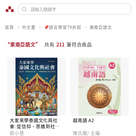
首頁
中文書
📌語言學習79折起
東南亞語文
“東南亞語文”
共有
211
筆符合商品
大家來學泰國文化與社
越南語 A2
會: 從信仰、思維到社會
百態, 一本讀懂泰國人的
劉小慧
陳氏蘭/ 主編