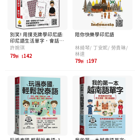
別笑! 用撲克牌學印尼語:
陪你快樂學印尼語
印尼語生活單字．會話卡
(新版/附QR Code)
許婉琪
林綺琴/ 丁安妮/ 勞貴琳/
林達
79
142
折
79
197
折
玩遍泰國 輕鬆說泰語: 1
我的第一本越南語單字: