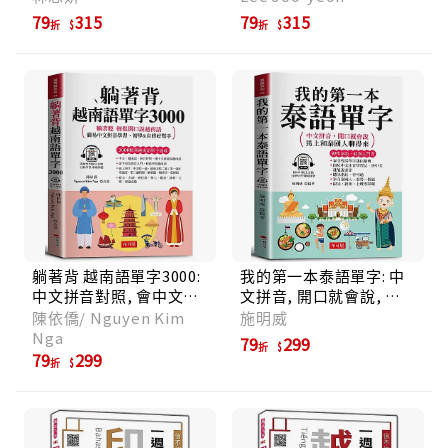
路課程指定教材! (QR碼
79
315
79
315
折
折
行動學習版/附QR碼線上
音檔)
躺著背 越南語單字3000:
我的第一本泰語單字: 中
中文拼音對照, 會中文就
文拼音, 開口就會說, 馬
能說越南語 (附線上MP3)
上和泰國人聊得來 (附線
陳依僑/ Nguyen Kim
施明威
上MP3)
Nga
79
299
折
79
299
折