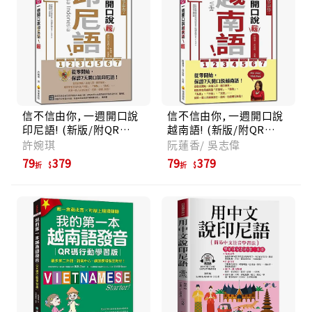
信不信由你, 一週開口說
信不信由你, 一週開口說
印尼語! (新版/附QR
越南語! (新版/附QR
Code)
Code)
許婉琪
阮蓮香/ 吳志偉
79
379
79
379
折
折