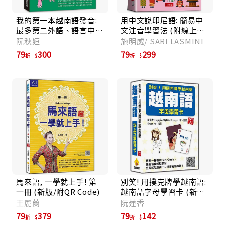
我的第一本越南語發音:
用中文說印尼語: 簡易中
最多第二外語、語言中
文注音學習法 (附線上
心、網路課程指定教材!
MP3)
阮秋姮
施明威/ SARI LASMINI
唯一含南北音×可線上隨
79
300
79
299
折
折
掃隨聽 (QR碼行動學習
版/附QR碼線上音檔)
馬來語, 一學就上手! 第
別笑! 用撲克牌學越南語:
一冊 (新版/附QR Code)
越南語字母學習卡 (新版/
附QR Code)
王麗蘭
阮蓮香
79
379
79
142
折
折