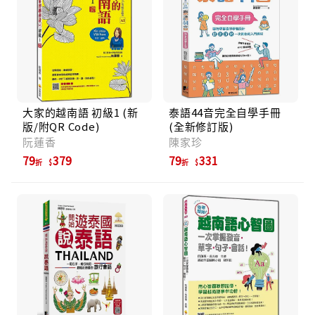
大家的越南語 初級1 (新
泰語44音完全自學手冊
版/附QR Code)
(全新修訂版)
阮蓮香
陳家珍
79
379
79
331
折
折