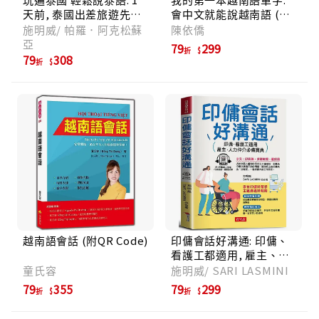
天前, 泰國出差旅遊先修
會中文就能說越南語 (附
教材 (附線上MP3)
MP3線上音檔)
施明威/ 帕羅．阿克松蘇
陳依僑
亞
79
299
折
79
308
折
越南語會話 (附QR Code)
印傭會話好溝通: 印傭、
看護工都適用, 雇主、人
力仲介必備寶典 (QR
童氏容
施明威/ SARI LASMINI
Code版)
79
355
79
299
折
折