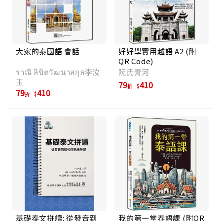
大家的泰國語 會話
好好學實用越語 A2 (附
QR Code)
ราณี ลิขิตวัฒนาสกุล李汝
阮氏青河
玉
79
410
折
79
410
折
基礎泰文拼讀: 從發音到
我的第一堂泰語課 (附QR