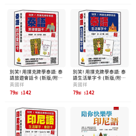
別笑! 用撲克牌學泰語: 泰
別笑! 用撲克牌學泰語: 泰
語旅遊會話卡 (新版/附
語生活單字卡 (新版/附
QR Code)
QR Code)
黃國祥
黃國祥
79
142
79
142
折
折