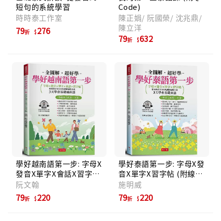
短句的系統學習
Code)
時時泰工作室
陳正娟/ 阮國榮/ 沈兆鼎/
陳立洋
79
276
折
79
632
折
學好越南語第一步: 字母X
學好泰語第一步: 字母X發
發音X單字X會話X習字帖
音X單字X習字帖 (附線上
(附線上MP3)
MP3)
阮文翰
施明威
79
220
79
220
折
折