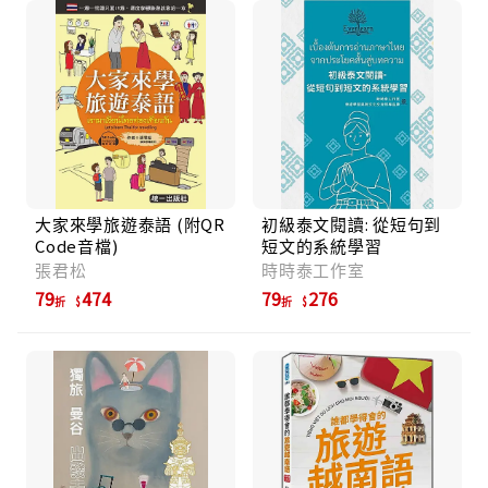
大家來學旅遊泰語 (附QR
初級泰文閱讀: 從短句到
Code音檔)
短文的系統學習
張君松
時時泰工作室
79
474
79
276
折
折