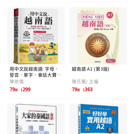
用中文說越南語: 字母．
越南語 A1 (第3版)
發音．單字．會話大寶典
(附線上MP3)
陳依僑
陳氏蘭/ 主編
79
299
79
363
折
折