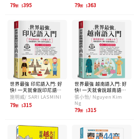
內心世界 (附QR Code音
79
395
79
363
折
折
檔)
世界最強 印尼語入門: 好
世界最強 越南語入門: 好
快! 一天就會說印尼語
快! 一天就會說越南語
(附線上MP3)
(附線上MP3)
施明威/ SARI LASMINI
張小怡/ Nguyen Kim
Ng
79
315
折
79
315
折