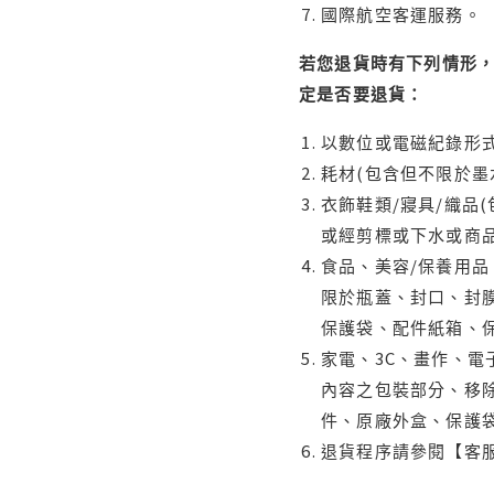
國際航空客運服務。
若您退貨時有下列情形，
定是否要退貨：
以數位或電磁紀錄形式
耗材(包含但不限於墨
衣飾鞋類/寢具/織品
或經剪標或下水或商
食品、美容/保養用
限於瓶蓋、封口、封膜
保護袋、配件紙箱、
家電、3C、畫作、
內容之包裝部分、移除
件、原廠外盒、保護
退貨程序請參閱【客