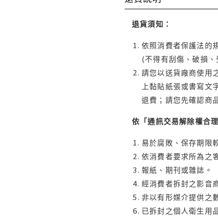
退貨須知：
依照消費者保護法的規
(不得有刮傷、破損、
請您以送貨廠商使用
上黏貼紙張或書寫文
退費；請您先確認商
依「通訊交易解除權合
易於腐敗、保存期限較
依消費者要求所為之客
報紙、期刊或雜誌。
經消費者拆封之影音
非以有形媒介提供之數
已拆封之個人衛生用品