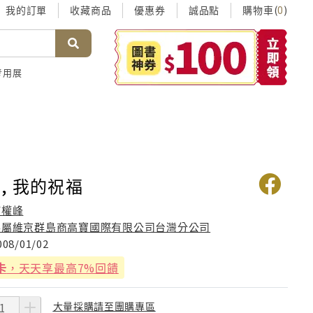
我的訂單
收藏商品
優惠券
誠品點
購物車(
)
0
考用展
, 我的祝福
何權峰
英屬維京群島商高寶國際有限公司台灣分公司
008/01/02
卡
，天天享最高7%回饋
大量採購請至團購專區