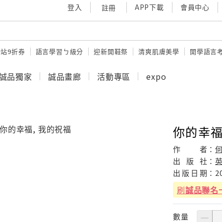
登入
APP下載
會員中心
註冊
站9折券
語言學習ㄅ級分
迎新開鞋祭
清爽肌膚美學
開學語言
誠品獨家
誠品畫廊
活動專區
expo
你的幸福
作
者：
出
版
社：
出
版
日
期：
2
刷
誠品聯名
數量