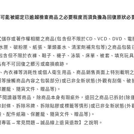
可能被認定已逾越檢查商品之必要程度而須負擔為回復原狀必要
儲存或著作權相關之商品(包含但不限於CD、VCD、DVD、電
水匣、碳粉匣、紙張、筆類墨水、清潔劑補充包等)之商品包裝已
(包含但不限於衣褲、鞋子、襪子、泳裝、床單、被套、填充玩具
品有不可回復之髒污或磨損痕跡。
品、內衣褲等消耗性或個人衛生用品、商品銷售頁面上特別載明之
等接觸商品內容之包裝部分)或已非全新狀態(外觀有刮傷、破
保麗龍、隨貨文件、贈品等)。
電子閱讀器等商品，除商品本身有瑕疵外，退回之商品已拆封(除
封條、拆除吊牌、拆除貼膠或標籤等情形)或已非全新狀態(外
袋、配件紙箱、保麗龍、隨貨文件、贈品等)。
服專區→常見問題→誠品線上退貨退款】之說明。