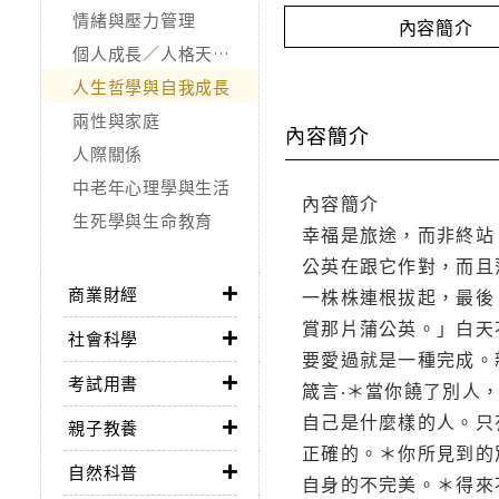
情緒與壓力管理
內容簡介
個人成長／人格天賦／潛能開發
人生哲學與自我成長
兩性與家庭
內容簡介
人際關係
中老年心理學與生活
內容簡介
生死學與生命教育
幸福是旅途，而非終站
公英在跟它作對，而且
商業財經
一株株連根拔起，最後
賞那片蒲公英。」白天
社會科學
要愛過就是一種完成。
考試用書
箴言‧＊當你饒了別人
自己是什麼樣的人。只
親子教養
正確的。＊你所見到的
自然科普
自身的不完美。＊得來