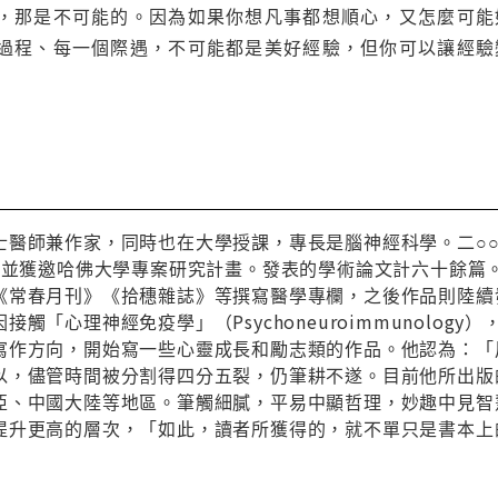
，那是不可能的。因為如果你想凡事都想順心，又怎麼可能
過程、每一個際遇，不可能都是美好經驗，但你可以讓經驗
士醫師兼作家，同時也在大學授課，專長是腦神經科學。二○
獎，並獲邀哈佛大學專案研究計畫。發表的學術論文計六十餘篇
《常春月刊》《拾穗雜誌》等撰寫醫學專欄，之後作品則陸續
觸「心理神經免疫學」（Psychoneuroimmunolo
寫作方向，開始寫一些心靈成長和勵志類的作品。他認為：「
以，儘管時間被分割得四分五裂，仍筆耕不遂。目前他所出版
亞、中國大陸等地區。筆觸細膩，平易中顯哲理，妙趣中見智
提升更高的層次，「如此，讀者所獲得的，就不單只是書本上