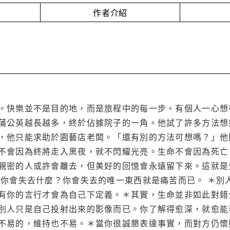
作者介紹
。快樂並不是目的地，而是旅程中的每一步。有個人一心想
蒲公英越長越多，終於佔據院子的一角。他試了許多方法想
，他只能求助於園藝店老闆。「還有別的方法可想嗎？」他
不會因為終將走入黑夜，就不閃耀光亮。生命不會因為死亡
親密的人或許會離去，但美好的回憶會永遠留下來。這就是
，你會失去什麼？你會失去的唯一東西就是痛苦而已。 ＊別
有你的言行才會為自己下定義。＊其實，生命並非如此對錯
別人只是自己投射出來的影像而已。你了解得愈深，就愈能
不易的，維持也不易。＊當你很誠懇表達事實，而對方仍懷