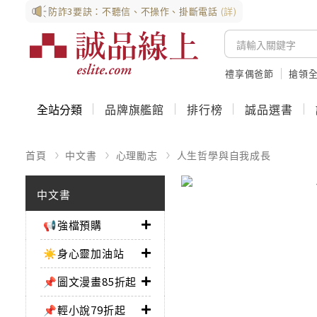
防詐3要訣：不聽信、不操作、掛斷電話
(詳)
禮享偶爸節
搶領全
全站分類
品牌旗艦館
排行榜
誠品選書
首頁
中文書
心理勵志
人生哲學與自我成長
中文書
📢強檔預購
☀️身心靈加油站
📌圖文漫畫85折起
📌輕小說79折起