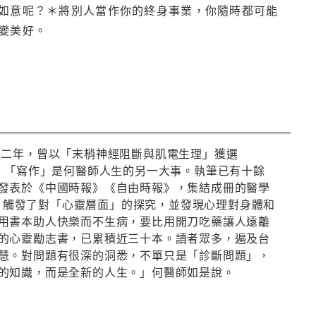
如意呢？＊將別人當作你的終身事業，你隨時都可能
變美好。
○二年，曾以「末梢神經阻斷與肌電生理」獲選
。「寫作」是何醫師人生的另一大事。執筆已有十餘
發表於《中國時報》《自由時報》，集結成冊的醫學
gy），觸發了對「心靈層面」的探究，並發現心理對身體和
用書本助人快樂而不生病，要比用開刀吃藥讓人遠離
的心靈勵志書，已累積近三十本。讀者眾多，遍及台
慧。對問題有很深的洞悉，不單只是「診斷問題」，
的知識，而是全新的人生。」何醫師如是說。