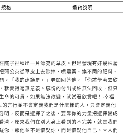
規格
退貨說明
在院子裡種出一片漂亮的草皮。但是發現有好幾株蒲
把蒲公英從草皮上去除掉，噴農藥、換不同的肥料、
問。「我的建議是，」老闆回答他，「你該學著去欣
，就變得毫無意義。感情的付出或許無法回收，但只
生命的可貴，如果無法改變，就試著欣賞吧！‧幸福
人的言行並不會定義我們是什麼樣的人，只會定義他
分明，反而是選擇了之後，要靠你的力量把選擇變成
看清，原來我們在別人身上看到的不完美，就是我們
疑你，那他並不是懷疑你，而是懷疑他自己。＊人們