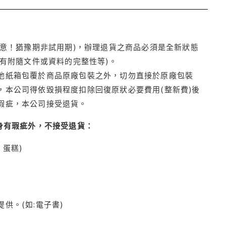
注意！猶豫期非試用期)，辦理退貨之商品必須是全新狀態
有附隨文件或資料的完整性等)。
他紙箱包覆於商品原廠包裝之外，切勿直接於原廠包裝
本公司得依毀損程度扣除回復原狀必要費用(整新費)後
瑕疵，本公司接受退貨。
身有瑕疵外，不接受退貨：
蛋糕)
供。(如:電子書)