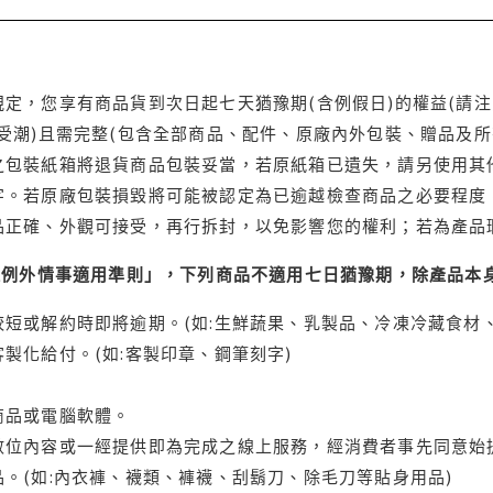
定，您享有商品貨到次日起七天猶豫期(含例假日)的權益(請
受潮)且需完整(包含全部商品、配件、原廠內外包裝、贈品及所
之包裝紙箱將退貨商品包裝妥當，若原紙箱已遺失，請另使用其
字。若原廠包裝損毀將可能被認定為已逾越檢查商品之必要程度，
品正確、外觀可接受，再行拆封，以免影響您的權利；若為產品
理例外情事適用準則」，下列商品不適用七日猶豫期，除產品本
短或解約時即將逾期。(如:生鮮蔬果、乳製品、冷凍冷藏食材、
製化給付。(如:客製印章、鋼筆刻字)
商品或電腦軟體。
位內容或一經提供即為完成之線上服務，經消費者事先同意始提
。(如:內衣褲、襪類、褲襪、刮鬍刀、除毛刀等貼身用品)