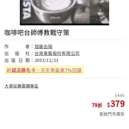
咖啡吧台師傅教戰守策
作
者：
旭屋出版
出
版
社：
台灣東販股份有限公司
出
版
日
期：
2003/12/23
刷
誠品聯名卡
，天天享最高7%回饋
大量採購團購專區
480
379
79
查詢門市庫存