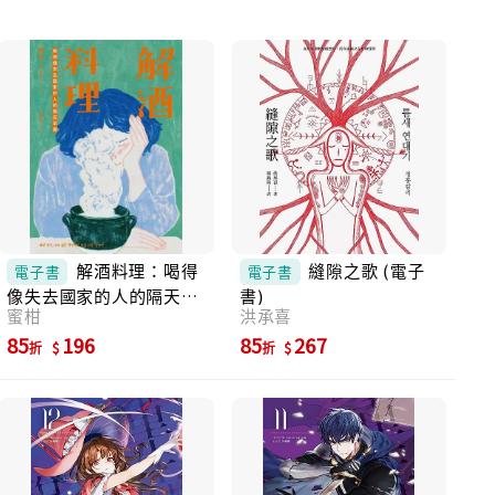
（作家）、彭紹宇（作家）、顏艾琳（詩人）
──讚嘆不已 坪岱——一個被歷史與命運遺棄的
場域，一處如沼澤般將欲望與災難一併吞沒的
地方。在火車聲鳴以前，坪岱是地圖上無人知
曉的角落。沒有人來，也沒有人離開。直到某
天，一名女子牽著女兒踏入這座與世隔絕的村
落，故事才開始如飛蓬草般，在風中四散。 當
春姬再度踏上坪岱，那已是座被大火吞噬的廢
墟。她孤身走進空無一人的磚廠，站在野草叢
生、風沙漫天的空地上，如同一場無聲的儀
式。她赤裸著身體，在陽光底下清洗自己，用
手洗去塵土、咬碎蛇肉，用沉默回應曾經加諸
解酒料理：喝得
縫隙之歌 (電子
電子書
電子書
於她的囚禁與審判。 這一切並非從她開始。在
像失去國家的人的隔天早
書)
此之前的故事屬於她的母親金福，一位跟著魚
蜜柑
洪承喜
晨 (電子書)
販闖出自己人生路的女人，而又牽出了更多交
85
196
85
267
折
折
錯的命運：叫賣聲四起的漁市、茶館裡欲望與
火焰交纏的夜晚、磚廠中日夜燒製的紅磚與疲
憊工人、大象在村落間慢吞吞地行走、雙胞胎
姊妹經營的酒館，以及在戰火下四散的人們。
世代更迭，人來又去。這是一群被邊緣化、被
剝奪、卻依然堅強活著的女人們的故事，她們