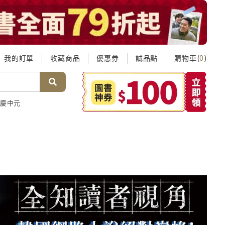
我的訂單
收藏商品
優惠券
誠品點
購物車(
)
0
慶中元