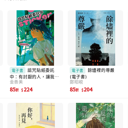
婚，身材不高不矮，相貌雖然不是不堪入目，
但也沒到令人驚艷的地步。 我自認讀了不少
書，腦袋裡還是裝了一些東西，然後⋯⋯ 就沒
有然後了。 我的人生毫無深度，連一粒芝麻也
容不下—— 這樣活著，真的沒有問題嗎？ ◆ 每
一個矛盾都對應一個選擇， 但生活從來都不是
關於答案。 人生總會有這麼一天，覺得不能再
這樣活下去。當那天突然到來，我開始回顧自
己不算長的人生。 我的母親有個雙胞胎妹妹。
她們在四月一日愚人節出生，也在四月一日同
一天結婚，從此走上不同的人生之路。母親嫁
給無拘無束、熱愛自由的男人，婚後才發現這
詛咒貼紙委託
餘燼裡的尊嚴
電子書
電子書
男人是個酒鬼，還經常搞消失，如今已經下落
中：有討厭的人，讓我來
(電子書)
不明五年。媽媽靠著在市場賣襪子、內衣過
金善美
鄭昭峴
幫你處理！ (電子書)
活，養大我和弟弟。 相反的，阿姨嫁給了菸酒
85
224
85
204
折
折
不沾的建築師，一個無聊又完全可以預測的
人。他每天準時下班回家，而且陪阿姨過所有
的節日。阿姨是個很浪漫的人，喜歡使用「珍
藏」和「永遠」這種詞彙，而母親最常掛在嘴
邊的是「利益」和「計算」。 看著母親和阿姨
天差地別的生活，我也不知不覺面臨了必須在