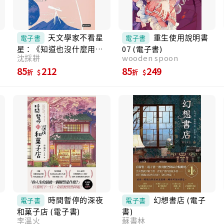
天文學家不看星
重生使用說明書
電子書
電子書
星：《知道也沒什麼用的
07 (電子書)
沈採耕
wooden spoon
神秘人類雜學辭典》天文
學家，愛自己也愛宇宙的
85
212
85
249
折
折
方法 (電子書)
時間暫停的深夜
幻想書店 (電子
電子書
電子書
和菓子店 (電子書)
書)
李溫火
蘇書林