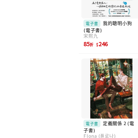
我的聰明小狗
電子書
(電子書)
宋熙九
85
246
折
定義關係 2 (電
電子書
子書)
Flona (플로나)