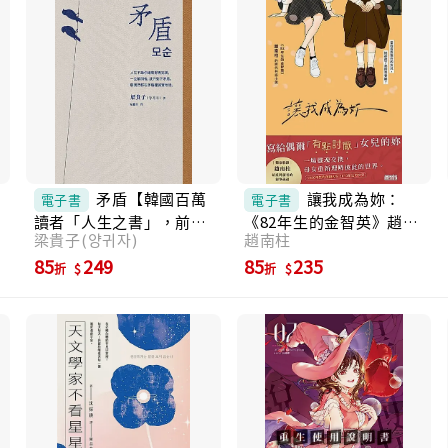
才叫《矛盾》。 －就像小說最後一句所說的：
「人生不是一邊探究一邊活著，而是一邊活一
邊探究。」只要努力活著，這一切終將成為屬
於我的人生。 －正確答案既可能是對的，也可
能是錯的；或許正因如此，這本書才能被讀者
喜愛了這麼多年。也讓我忍不住想問：當25歲
的真真到了母親的年紀時，她又會怎麼想呢？
－我會去想像，真真做出選擇之後，她的人生
會走向哪個方向；也會去思考她的勇氣，還有
我自己是否也能像她一樣，做出那樣的決定？
矛盾【韓國百萬
讓我成為妳：
電子書
電子書
－我只能希望，真真此刻在一個更好的地方，
讀者「人生之書」，前所
《82年生的金智英》趙南
能漂亮地、勇敢地與不幸搏鬥，不再孤單，依
梁貴子(양귀자)
趙南柱
未見的「無宣傳」逆襲霸
柱的跨代共感小說【獨家
然閃閃發光。
榜奇蹟】 (電子書)
收錄！繁中版作者序、印
85
249
85
235
折
折
簽扉頁】 (電子書)