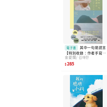
其中一句是謊言
電子書
【特別收錄：作者手寫問
金愛爛/ 김애란
候印簽扉頁】 (電子書)
285