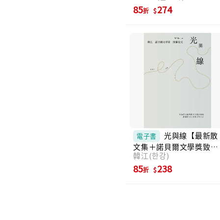
85
274
折
光與線【最新散
電子書
文集＋諾貝爾文學獎致辭
韓江(한강)
全文】 (電子書)
85
238
折