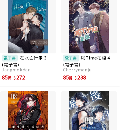
《鯨》則是多部合唱，多音繁複，簡直大漩
渦，把荒村的故事捲啊纏啊繞啊，繞出辛辣的
韓國現代小說。讀這本小說根本就是吃辛辣
麵，辣粉全加，鼻涕瀑布，眼淚川河。主角配
角輪番登場，每個角色都有奇異的發展，驚喜
不斷，故事到收尾階段，還拋出新角色，主角
繼續變形，作者完全不節制，速度與節奏都生
猛快速，說故事大師。小說到了最後一部才配
速減緩，讓女主角春姬緩緩走向人生盡頭。 千
明官寫這本，真的抵抗了「文學小說重節制」
在水面行走 3
啪Time拍檔 4
電子書
電子書
的創作警言。為什麼很多書評會說這本就是韓
(電子書)
(電子書)
版的《百年孤寂》？我自己讀，就是這樣的揮
Jangmokdan
Cherrymanju
灑，濃烈生猛的故事，寫性不收斂，寫暴力不
85
272
85
238
折
折
迴避，人物立體，該瘋該鬼該變形的，全部都
不收斂。不節不制，結果超好看，精彩到不
行。」──陳思宏（作家） 「《鯨》是屬於韓
國的魔幻寫實。文筆濃郁瑰麗，想像恣意奔
放，鯨躍鯨落之間，濺起韓國社會變遷的恢宏
浪濤。千明官太會寫命運，太會寫女性，筆下
潑灑的時代群像荒誕迷離，卻教人無法自
拔。」──彭紹宇（作家） 「《鯨》結合了馬