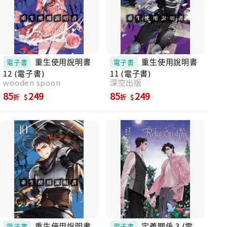
生育、出走、背叛、殺戮，也彼此傳遞記憶與
傷痕。金福不斷在選擇之間跌撞前行，把自己
的命運投注在無數場看不見底的賭局裡。
《鯨》不是一部線性敘述的小說，它像一片碎
裂的鏡子，每一章、每一位角色都反映著命運
的殘酷與荒謬。書寫平民，從他們身上堆疊出
重生使用說明書
重生使用說明書
電子書
電子書
一種被歷史撕裂的民族記憶。這些人不是英
12 (電子書)
11 (電子書)
雄，也不是受害者，他們只是──在極端環境下
wooden spoon
深空出版
依然選擇活下來的存在。 角色們的命運相互交
85
249
85
249
織，形成一幅人性與歷史的畫卷。 推薦序 「如
折
折
果你熱愛小說，那這本《鯨》絕不容錯過。如
果你不愛小說，那請一定要試試看閱讀這本
《鯨》！ 它不同於任何一部小說，它如魔法般
就把人帶入小說情節，仿若走進一部奇幻電
影，不知不覺就被深深吸引，迫切好奇想了解
接連登場角色們的故事，小說家有時又轉換變
成說書人般出現！瞬間打破沉浸文字的時空，
拉回當下閱讀的距離，形成一種非常特別的閱
讀體驗與節奏。在深陷與清醒中，小說家透過
文字向我們展現人性中的良善與醜陋，純真與
貪婪，窺見赤裸愛的渴求與無處不在的暴力，
生存面對的現實，無法抵抗的命運，以及揉雜
重生使用說明書
定義關係 3 (電
電子書
電子書