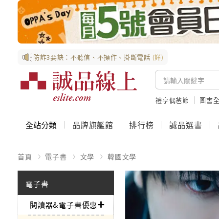
防詐3要訣：不聽信、不操作、掛斷電話
(詳)
禮享偶爸節
圖書全
全站分類
品牌旗艦館
排行榜
誠品選書
首頁
電子書
文學
韓國文學
電子書
閱讀器&電子書優惠