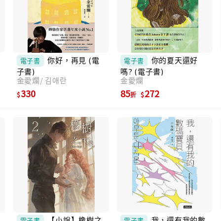
兩個男人之間做出選擇的難題：羅英奎是計畫
狂，人生的一切都在他的計畫中，包括我的反
應、我們的回憶。相反的，金章宇嚮往自由，
從來不做計畫，永遠跟著感覺走——他和我父
親就像照鏡子一樣相像，可明明知道下場，我
的心卻還是往金章宇傾斜…… 幸 vs. 不幸、愛
你好，再見 (電
你的夏天還好
電子書
電子書
vs.不愛……矛盾是世間萬物的真理； 理性 vs.
子書)
嗎? (電子書)
感性、自由 vs. 責任……沒有一條道路能保證
金愛爛/ 김애란
金愛爛
任何事。 矛和盾，是所有事物的兩面，永遠無
330
85
272
法對齊。 我們不必與自己和解，只要誠實面對
折
——至少活得像我們自己。 ■韓國網友好評：
1. 聽朋友說這是她的「人生之書」，果真沒
錯！ 2. 閱讀時能感覺到作家對每一句話都下過
功夫，讓人有被細心對待的感覺。 3.《矛盾》
對我來說有太多值得銘記的句子，也讓我想更
深入地討論書中的每一個角色。 4. 對於正在思
考自己是什麼樣的人、想要什麼的人來說，這
是能帶來極大慰藉與深刻洞見的作品。 5. 讀的
時候，我一邊貼滿便利貼，一邊和書對話。中
途甚至忍不住在心裡感嘆：「這根本是梁貴子
老師的名言集！」一邊讀、一邊在內心鼓掌、
一邊掉淚，也不斷得到安慰和省思。我甚至會
【小說】橡樹之
我，還有我的數
電子書
電子書