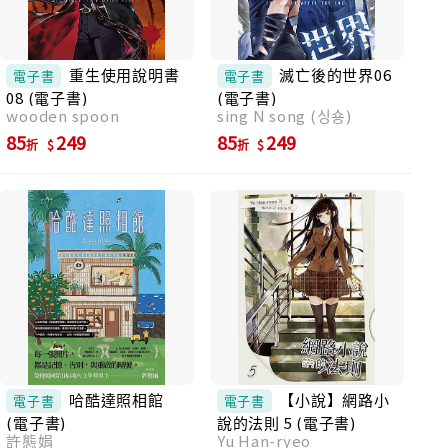
奎斯《百年孤寂》三代人龐雜的疊替，充滿不
可預知的魔幻寫實；沃爾芙《歐蘭朵》性別意
識的轉換，與女性淋漓盡致的大愛跟咒怨；
《水滸傳》各類奇人異事在時代轉骨銳長的機
重生使用說明書
滅亡後的世界06
電子書
電子書
緣之下呈現的命運。千明管寫出了南韓最現代
08 (電子書)
(電子書)
感的章回小說，讀著會瘋魔，此書必成經
wooden spoon
sing N song (싱숑)
典。」──顏艾琳（詩人） 「千明官是位天生
85
249
85
249
折
折
的故事講述者。我非常喜愛《鯨》的幽默感與
獨特之處。布克獎對《鯨》的關注，正是因為
這樣的小說在世上少見，一旦開始讀便難以放
下。」——凱利．福克納（文學經紀人） 「書
中角色並不善良，卻有著無法抗拒的魅力，結
局更是感人至深。」—布克獎評審委員會 「彷
彿提姆．波頓創作了《土地》一樣，帶有神話
色彩和故事敘述，兼具藝術性！」——張恒俊
（電影導演） 「以一種自由、毫無規則約束的
方式寫成的宏大故事。」——張鎮（電影導
演、《歡迎來到東莫村》編劇） 「像活生生的
鯨魚般迅速、緊湊、充滿原始氣息。」——朴
哈酷達照相館
【小說】網路小
卡琳（音樂劇音樂總監） 「這是以我們敘事傳
電子書
電子書
統為根基的獨特文體，故事當然也是極佳
(電子書)
說的法則 5 (電子書)
許態娟
Yu Han-ryeo
的！」——張基河（歌手） 「不論作者是否有