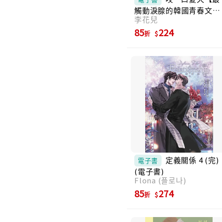
觸動淚腺的韓國青春文學
李花兒
作家·唯一初戀成長小
說】 (電子書)
85
224
折
定義關係 4 (完)
電子書
(電子書)
Flona (플로나)
85
274
折