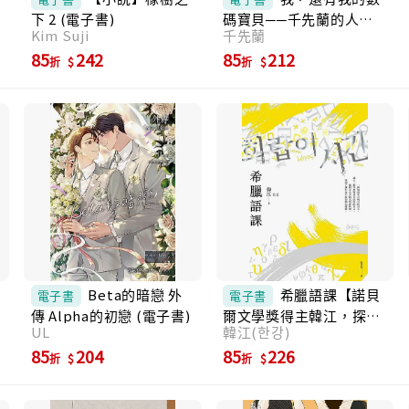
想：明年再讀會不會有不同感受？如果在三十
下 2 (電子書)
碼寶貝──千先蘭的人生
歲、四十歲時再重讀，又會不會有新的體會？
Kim Suji
千先蘭
私散文 (電子書)
6. 雖然很想把《矛盾》推薦給二十多歲的女
85
242
85
212
折
折
兒，但我知道她現在還聽不進去，只能期待有
一天，她會自己找來讀。很慶幸自己即使到了
五十歲，仍能遇見這本書，並學會更坦然地面
對接下來的人生。 7. 因為看到它長期穩坐暢銷
榜第一名，就決定再重讀一次，上次看已經是
二十多年前了。 第一次讀的時候我才二十多
歲，完全能代入安真真；如今再讀，反而能從
她母親的視角去理解整個故事。即使時代變
了，這本書依然能留在暢銷榜上，靠的就是文
字本身的力量。 ■韓國網友感動共鳴： －明知
道這是虛構的小說，我卻仍完全沉浸其中，可
能是因為人物都描寫得太生動，像是現實中曾
Beta的暗戀 外
希臘語課【諾貝
電子書
電子書
經遇見過的人。 －「人生充滿矛盾」這句話我
傳 Alpha的初戀 (電子書)
爾文學獎得主韓江，探索
早就聽過無數次。剛開始讀時還納悶：「到底
UL
韓江(한강)
語言與存在本質的救贖之
哪裡矛盾？」直到讀到最後才恍然大悟——
作】 (電子書)
85
204
85
226
啊，原來如此。 －人生沒有標準答案。即使看
折
折
起來是正確的選擇，也可能在某些時候被說成
是錯的；而這，正是人生的樣貌。所以，書名