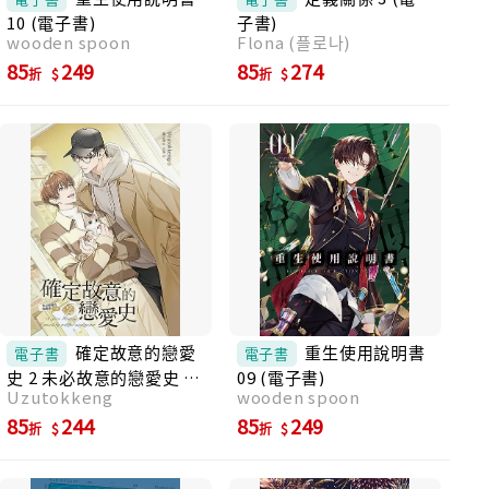
在其中的悲憫與閃現的希望光輝。讓人跟隨小
10 (電子書)
子書)
說家千明官精準靈動的刻畫，莫名在心中加快
wooden spoon
Flona (플로나)
速度，腦海自動勾勒出場景，人物們的對話、
85
249
85
274
折
折
表情，無法停止只能一股作氣看完，置身在滿
是飛蓬草的荒野。」──王榆鈞（音樂人、聲音
藝術家） 「邊讀著小說，依稀能聽見那首海女
的《離於島之歌》《이어도사나(Eoeodo
Sana)》，這不僅是《苦盡柑來遇見你》女主
角吳愛純的回憶之歌，在金福與春姬壯闊的一
生中，必然也曾迴盪這個旋律。彷彿從民間傳
說走出來的母女，見證了韓國經濟的現代化，
而春姬那潔淨單純的心靈，就像在大海遨遊的
《鯨》，似乎從不曾遭到染污。」──唐墨（作
家） 「『鯨』是貫穿整部小說的絕佳意象，所
有美麗、殘忍、希望，全都包含在裡頭：孕育
確定故意的戀愛
重生使用說明書
電子書
電子書
的渴求、無盡的慾望、文明的擴張，以及人類
史 2 未必故意的戀愛史 下
09 (電子書)
不斷追逐卻無法駕馭的巨大力量。磚廠與村子
Uzutokkeng
wooden spoon
部 (電子書)
的環境彷彿東亞版的馬康多，但裡頭的內核則
85
244
85
249
是貪腐與反共，如此魔幻的幽默諷刺之筆，足
折
折
以讓這本書列入當代經典之行列。」──曹馭博
（詩人、小說家） 「小說可微細，可大河。