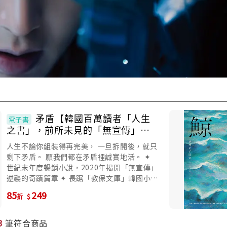
矛盾【韓國百萬讀者「人生
電子書
之書」，前所未見的「無宣傳」逆
襲霸榜奇蹟】 (電子書)
人生不論你組裝得再完美， 一旦拆開後，就只
剩下矛盾。 願我們都在矛盾裡誠實地活。 ✦
世紀末年度暢銷小說，2020年揭開「無宣傳」
逆襲的奇蹟篇章 ✦ 長踞「教保文庫」韓國小說
TOP 1，2025年度之書TOP2 ✦ 銷售170萬+
85
249
折
冊，掀起社群媒體金句分享熱潮 ◆ 「矛盾」是
人生的真相。 所有的拉扯，不是系統錯亂，是
你認真活著的證據。 我是安真真，25歲，未
3
筆符合商品