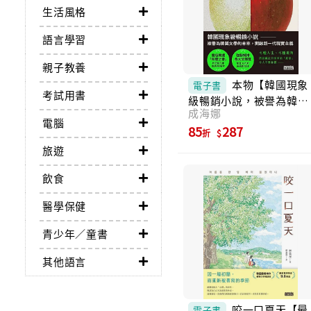
生活風格
語言學習
親子教養
本物【韓國現象
電子書
考試用書
級暢銷小說，被譽為韓國
成海娜
文學的未來】 (電子書)
電腦
85
287
折
旅遊
飲食
醫學保健
青少年／童書
其他語言
咬一口夏天【最
電子書