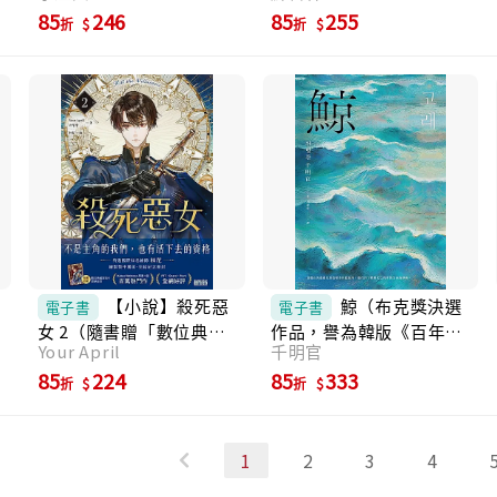
85
246
85
255
折
折
【小說】殺死惡
鯨（布克獎決選
電子書
電子書
女 2（隨書贈「數位典藏
作品，譽為韓版《百年孤
Your April
千明官
宮裝卡-安納金款」） (電
寂》） (電子書)
子書)
85
224
85
333
折
折
1
2
3
4