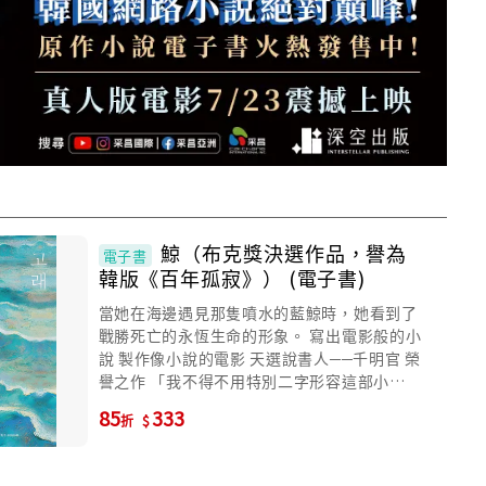
鯨（布克獎決選作品，譽為
電子書
韓版《百年孤寂》） (電子書)
當她在海邊遇見那隻噴水的藍鯨時，她看到了
戰勝死亡的永恆生命的形象。 寫出電影般的小
說 製作像小說的電影 天選說書人──千明官 榮
譽之作 「我不得不用特別二字形容這部小
說。」 「這本書達到了小說所能達到的最高境
85
333
折
界。」 2023布克獎決選作品 王榆鈞（音樂
人、聲音藝術家）、唐墨（作家）、曹馭博
（詩人、小說家）、陳又津（作家）、陳思宏