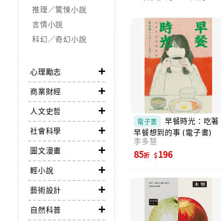
推理／驚悚小說
言情小說
科幻／奇幻小說
心理勵志
商業財經
人文史哲
早餐時光：吃著
電子書
社會科學
早餐想到的事 (電子書)
李多慧
圖文漫畫
85
196
折
輕小說
藝術設計
自然科普