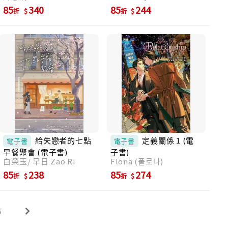
意，《鯨魚》都無疑將小說推向可能到達的極
85
340
85
244
折
折
限領域。」——申秀正（文學評論家、明知大
學文藝創作學科教授） 「這部小說宛如集市的
熱鬧狂歡，還散發著濃厚的流行氣息。隨意翻
幾頁就能體會作者對故事的蒐集癖，而一旦深
入閱讀，更會驚嘆不已。」——柳寶善（文學
評論家、國立群山大學國文學科教授）
給失戀者的七點
定義關係 1 (電
電子書
電子書
早餐聚會 (電子書)
子書)
白榮玉/ 早日 Zao Ri
Flona (플로나)
85
238
85
274
折
折
5