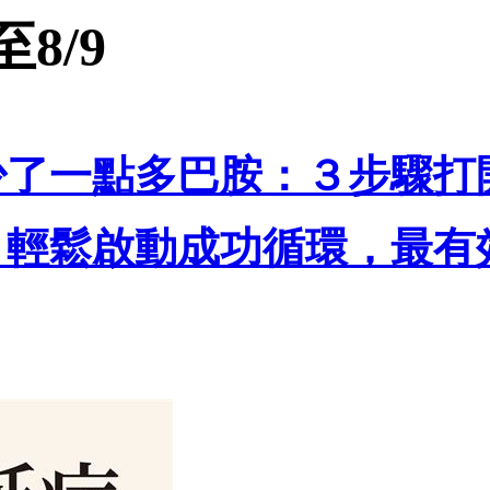
8/9
少了一點多巴胺：３步驟打
，輕鬆啟動成功循環，最有