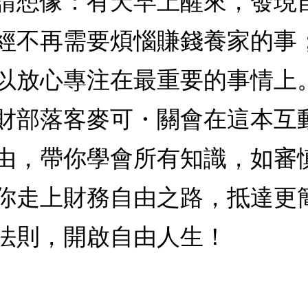
請想像：有天早上醒來，發現
經不再需要煩惱賺錢養家的事
以放心專注在最重要的事情上
財部落客麥可・關會在這本互
由，帶你學會所有知識，如審
你走上財務自由之路，抵達更
法則，開啟自由人生！