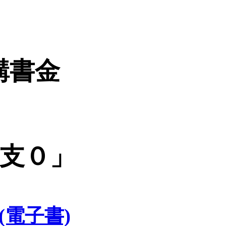
購書金
開支０」
電子書)