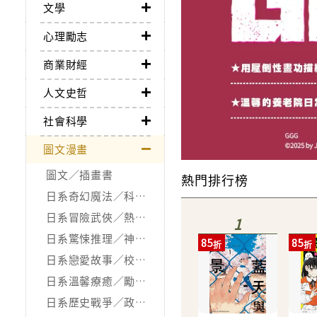
文學
心理勵志
商業財經
人文史哲
社會科學
圖文漫畫
圖文／插畫書
熱門排行榜
日系奇幻魔法／科幻冒險
日系冒險武俠／熱血運動
1
日系驚悚推理／神怪靈異
85
85
日系戀愛故事／校園青春
日系溫馨療癒／勵志搞笑
日系歷史戰爭／政治宗教