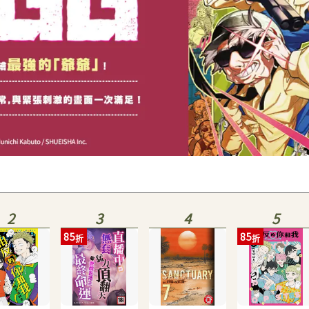
2
3
4
5
85
85