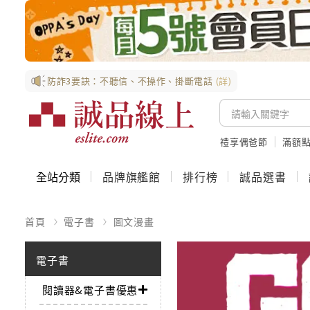
防詐3要訣：不聽信、不操作、掛斷電話
(詳)
禮享偶爸節
滿額
全站分類
品牌旗艦館
排行榜
誠品選書
首頁
電子書
圖文漫畫
電子書
閱讀器&電子書優惠