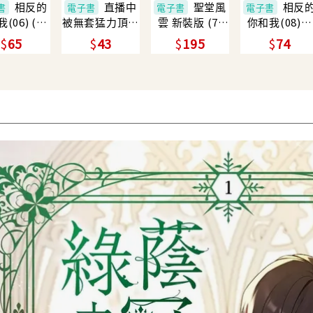
相反的
直播中
聖堂風
相反
書
電子書
電子書
電子書
(06) (電
被無套猛力頂翻
雲 新裝版 (7)
你和我(08)完
子書)
天的遊戲直播主
(電子書)
(電子書)
65
43
195
74
最終命運(全)
(電子書)