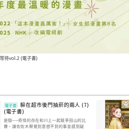
vol.2 (電子書)
躲在超市後門抽菸的兩人 (7)
電子書
(電子書)
是個──奇怪的存在和川上一起競爭田山的比
賽，讓佐佐木察覺到意想不到的事並感到疑