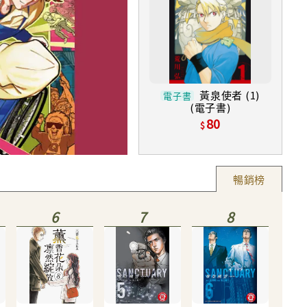
黃泉使者 (1)
電子書
(電子書)
80
【套書】灌籃高手新裝再編
電子書
85
2,754
折
暢銷榜
6
7
8