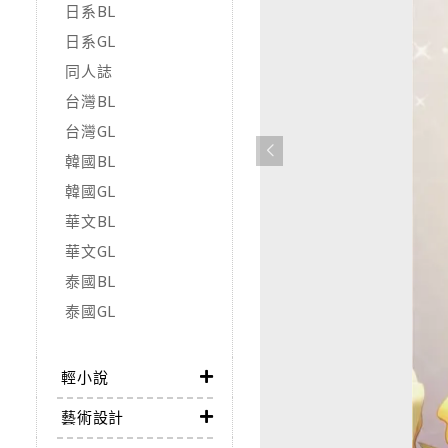
日系BL
日系GL
同人誌
台灣BL
台灣GL
韓國BL
韓國GL
華文BL
華文GL
泰國BL
泰國GL
輕小說
藝術設計