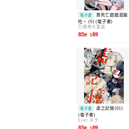
靠死亡遊戲混飯
電子書
吃。 (5) (電子書)
万歳寿大宴会
85
89
折
虛之記憶(01)
電子書
(電子書)
Eve/ ネヲ
85
89
折