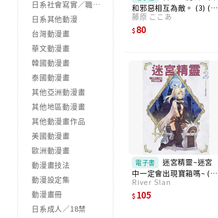
日系社會寫實／職場職人
和邪惡相互為敵。 (3) (
藤原 ここあ
子書)
日系其他動漫
80
台灣動漫畫
華文動漫畫
韓國動漫畫
泰國動漫畫
其他亞洲動漫畫
其他地區動漫畫
其他動漫畫作品
美國動漫畫
歐洲動漫畫
迷宮精靈~迷宮
電子書
動漫畫技法
中一定會出現寶箱嗎~ (2)
動漫設定集
River Slan
(電子書)
105
動漫畫冊
日系成人／18禁