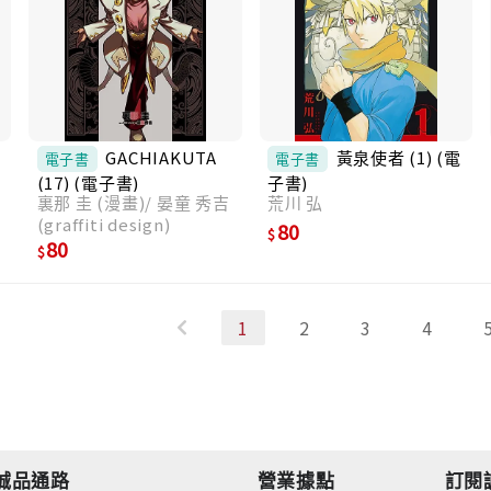
電
GACHIAKUTA
黃泉使者 (1) (電
電子書
電子書
(17) (電子書)
子書)
裏那 圭 (漫畫)/ 晏童 秀吉
荒川 弘
(graffiti design)
80
80
1
2
3
4
誠品通路
營業據點
訂閱