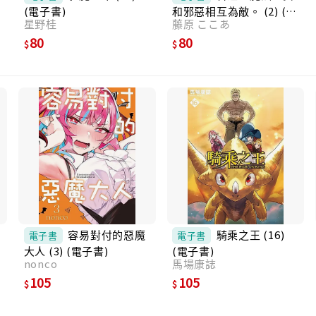
電
(電子書)
和邪惡相互為敵。 (2) (電
星野桂
藤原 ここあ
子書)
80
80
容易對付的惡魔
騎乘之王 (16)
電子書
電子書
大人 (3) (電子書)
(電子書)
nonco
馬場康誌
105
105