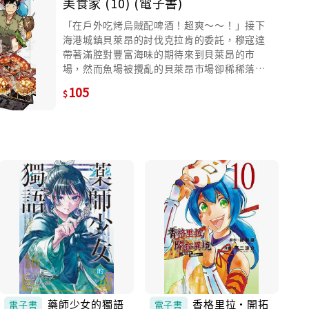
美食家 (10) (電子書)
「在戶外吃烤烏賊配啤酒！超爽～～！」接下
海港城鎮貝萊昂的討伐克拉肯的委託，穆寇達
帶著滿腔對豐富海味的期待來到貝萊昂的市
場，然而魚場被攪亂的貝萊昂市場卻稀稀落
落。為了要讓美味的魚類回歸，一行人想辦法
105
來到克拉肯出沒的海域，遇到的卻是…克拉肯
和…大海蛇？在眾人對意外出現的魔獸大戰不
禁啞然時，新的巨大魔獸又跑來攪亂－－平安
無事歸來後，一行人受到舉鎮的歡迎！巨大烏
賊…烤克拉肯、珍貴魚貝類，又吃又喝又高歌
的歡慶開始…？肉當然好吃，魚也是很好吃
的！在這樣的氣氛下進行的豐漁祭！充分享受
海邊的異世界流浪譚第１０集！
藥師少女的獨語
香格里拉・開拓
電子書
電子書