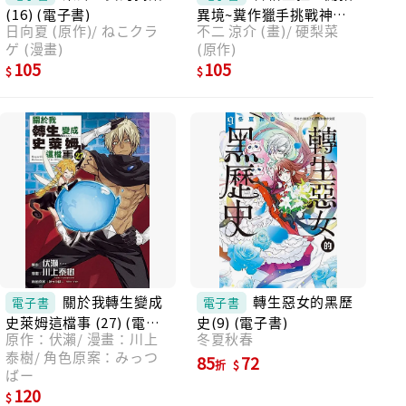
(16) (電子書)
異境~糞作獵手挑戰神作~
日向夏 (原作)/ ねこクラ
不二 涼介 (畫)/ 硬梨菜
(10) (電子書)
ゲ (漫畫)
(原作)
105
105
關於我轉生變成
轉生惡女的黑歷
電子書
電子書
史萊姆這檔事 (27) (電子
史(9) (電子書)
原作：伏瀨/ 漫畫：川上
冬夏秋春
書)
泰樹/ 角色原案：みっつ
85
72
折
ばー
120