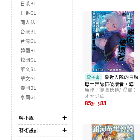
日系BL
日系GL
同人誌
台灣BL
台灣GL
韓國BL
韓國GL
華文BL
最近入隊的白魔
電子書
華文GL
導士是隊伍破壞者，導致
泰國BL
原作：御鷹穂積/ 漫畫：
我的異世界冒險者生活產
オヤジ草
生崩壞的危機(04) (電子
泰國GL
85
83
書)
折
輕小說
藝術設計