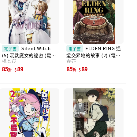
Silent Witch
ELDEN RING 遙
電子書
電子書
(5) 沉默魔女的祕密 (電子
遠交界地的故事 (2) (電子
桟とび
春壱
書)
書)
85
89
85
89
折
折