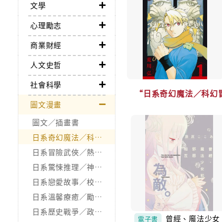
文學
心理勵志
商業財經
人文史哲
社會科學
“日系奇幻魔法／科幻
圖文漫畫
圖文／插畫書
日系奇幻魔法／科幻冒險
日系冒險武俠／熱血運動
日系驚悚推理／神怪靈異
日系戀愛故事／校園青春
日系溫馨療癒／勵志搞笑
日系歷史戰爭／政治宗教
曾經、魔法少女
電子書