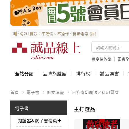
防詐3要訣：不聽信、不操作、掛斷電話
(詳)
禮享偶爸節
圖書全
全站分類
品牌旗艦館
排行榜
誠品選書
首頁
電子書
圖文漫畫
日系奇幻魔法／科幻冒險
電子書
主打選品
閱讀器&電子書優惠