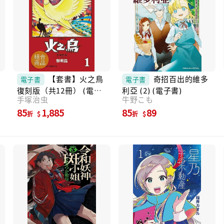
【套書】火之鳥
奇招百出的維多
電子書
電子書
復刻版（共12冊） (電子
利亞 (2) (電子書)
手塚治虫
牛野こも
書)
85
1,885
85
89
折
折