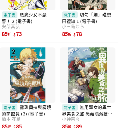
惡魔少女不嚴
切勿「觸」碰奧
電子書
電子書
警！ 2 (電子書)
田禮知 1 (電子書)
安部真弘
小三島むら
85
73
85
78
折
折
露琪奧拉與魔境
無用聖女的異世
電子書
電子書
的商館員 (2) (電子書)
界美食之旅 憑藉隱藏技能
橋本 花鳥
小神奈々
召喚露營車 (1) (電子書)
85
85
85
89
折
折