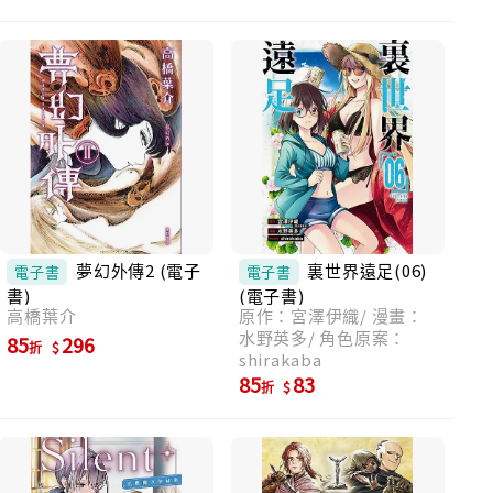
夢幻外傳2 (電子
裏世界遠足(06)
電子書
電子書
書)
(電子書)
高橋葉介
原作：宮澤伊織/ 漫畫：
水野英多/ 角色原案：
85
296
折
shirakaba
85
83
折