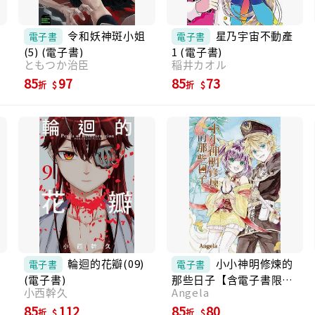
令和妖神斑小姐
星乃宇宙不動產
電子書
電子書
(5) (電子書)
1 (電子書)
ともつか治臣
稲井カオル
85
97
85
73
折
折
輪迴的花瓣(09)
小小神明修煉的
電子書
電子書
(電子書)
那些日子【含電子書限定
小西幹久
Angela
特典】 (電子書)
85
112
85
80
折
折