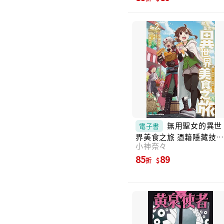
無用聖女的異世
電子書
界美食之旅 憑藉隱藏技
小神奈々
召喚露營車 (2) (電子書)
85
89
折