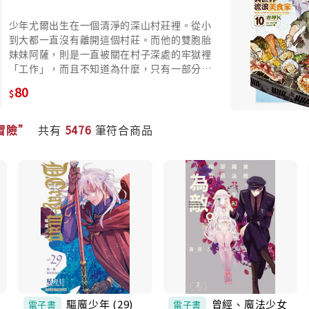
少年尤爾出生在一個清淨的深山村莊裡。從小
到大都一直沒有離開這個村莊。而他的雙胞胎
妹妹阿薩，則是一直被關在村子深處的牢獄裡
「工作」，而且不知道為什麼，只有一部分的
村民能夠見到阿薩。某一天，這個村莊突然遭
80
到神祕人士的入侵，村民一一遭到殺害，帶頭
的其中一個女性，居然自稱為阿薩，而且稱呼
尤爾為兄長，甚至還說牢裡的阿薩是假的，前
冒險”
共有
5476
筆符合商品
來攻擊村莊的目的，就是要把尤爾帶走。在情
急之下，尤爾喚醒了大家一直視為村莊守護神
的左右大人應戰，而左右大人卻稱呼尤爾為
「主人」…
驅魔少年 (29)
曾經、魔法少女
電子書
電子書