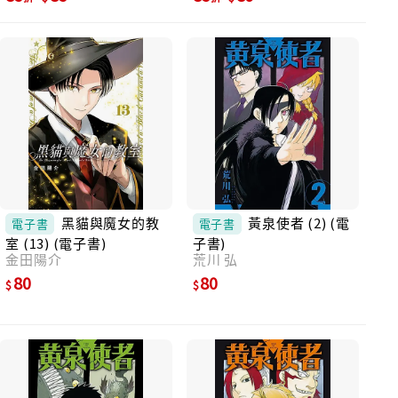
黑貓與魔女的教
黃泉使者 (2) (電
電子書
電子書
室 (13) (電子書)
子書)
金田陽介
荒川 弘
80
80