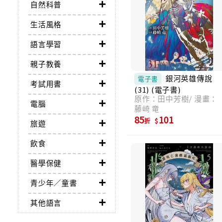
自然科普
生活風格
語言學習
親子教養
銀河英雄傳說
電子書
考試用書
(31) (電子書)
原作：田中芳樹/ 漫畫：
電腦
藤崎 竜
85
101
折
旅遊
飲食
醫學保健
青少年／童書
其他語言