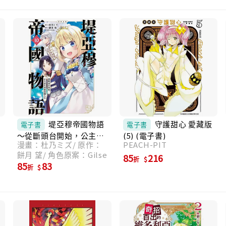
堤亞穆帝國物語
守護甜心 愛藏版
電子書
電子書
～從斷頭台開始，公主重
(5) (電子書)
漫畫：杜乃ミズ/ 原作：
PEACH-PIT
生後的逆轉人生～＠漫畫
餅月 望/ 角色原案：Gilse
版(10) (電子書)
85
216
折
85
83
折