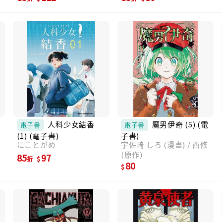
人科少女結香
魔男伊奇 (5) (電
電子書
電子書
能
(1) (電子書)
子書)
にことがめ
宇佐崎 しろ (漫畫) / 西修
(原作)
85
97
折
80