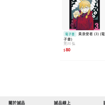
黃泉使者 (3) (
電子書
子書)
荒川 弘
80
關於誠品
誠品線上