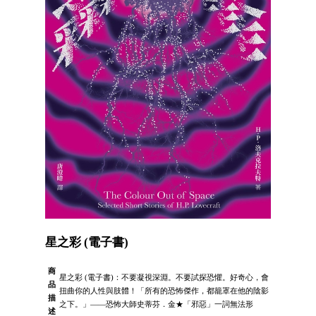
星之彩 (電子書)
商
星之彩 (電子書)：不要凝視深淵。不要試探恐懼。好奇心，會
品
扭曲你的人性與肢體！「所有的恐怖傑作，都籠罩在他的陰影
描
之下。」――恐怖大師史蒂芬．金★「邪惡」一詞無法形
述