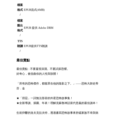
檔案
格式
EPUB流式(4MB)
/
檔案
匯出
EPUB 提供 Adobe DRM
格式
/
TTS
朗讀
EPUB提供TTS朗讀
/
最佳賣點
最佳賣點 : 不要凝視深淵。不要試探恐懼。
好奇心，會扭曲你的人性與肢體！
「所有的恐怖傑作，都籠罩在他的陰影之下。」――恐怖大師史蒂
芬．金
★「邪惡」一詞無法形容的外星恐怖故事集！
★全新導讀、插圖、年表！理解克蘇魯神話當代意義的最佳讀本！
生前抑鬱的洛夫克拉夫特，透過書寫恐怖故事來舒緩家族不幸與病