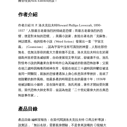
團管理員Nick Eldritch對談！
作者介紹
作者介紹 H. P. 洛夫克拉夫特Howard Phillips Lovecraft, 1890-
1937「人類最古老最強烈的情緒是恐懼；而最古老最強烈的恐
懼，便是對未知的恐懼。」美國小說家，創造出著名的「克蘇魯」
神話體系。他的怪奇小說（Weird fiction）發展出一套「宇宙主
義」（Cosmicism），認為宇宙中沒有可識別的神靈，人類在那些
無名、也無法形容的龐大力量前微不足道。洛夫克拉夫特出生於羅
德島州首府普洛威頓斯，自幼便展現文學天賦，卻健康不佳。洛氏
對怪奇小說的興趣來自童年時外公為其編述的歌德恐怖故事；父親
在他三歲時因梅毒而精神失常，母親在他近三十歲時因抑鬱症被送
進同一間醫院，親族的悲慘遭遇加上身心疾患與求學挫折，造就了
他陰鬱的創作風格。他最多產的時期是生命的最後十年；1936年
他被診斷出小腸癌，並在隔年逝世。洛氏死後，著作才開始受到重
視。當代恐怖大師史蒂芬．金認為他是「二十世紀最偉大的古典恐
怖故事作家」。
產品目錄
產品目錄 編輯室報告：在當代閱讀洛夫克拉夫特 ◎馬立軒導讀：
說實話，「無以名狀」需要親身體驗，不是拿來說嘴的 ◎龍貓大