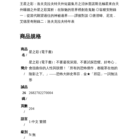
王星之彩：洛夫克拉夫特天外短篇集月之沼休普諾斯北極星來自天
外睡牆之外星之彩賞析：在除魅的世界裡創造鬼魅 ◎翁稷安附錄
一：從當代眺望過往的神祕邊界――譯後對談 ◎唐澄暐、尼克．
艾德里奇附錄二：洛夫克拉夫特年表
商品規格
商品
星之彩 (電子書)
名 /
星之彩 (電子書)：不要凝視深淵。不要試探恐懼。好奇心，
簡介
會扭曲你的人性與肢體！「所有的恐怖傑作，都籠罩在他的
/
陰影之下。」――恐怖大師史蒂芬．金★「邪惡」一詞無法
形
誠品
26
2682702270004
碼 /
頁數
204
/
語言
1:中文 繁體
/
級別
N:無
/