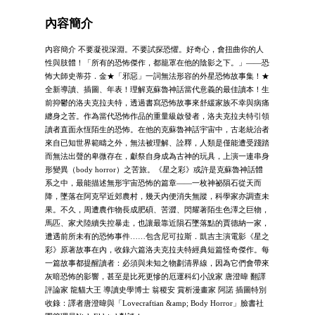
內容簡介
內容簡介 不要凝視深淵。不要試探恐懼。好奇心，會扭曲你的人
性與肢體！「所有的恐怖傑作，都籠罩在他的陰影之下。」――恐
怖大師史蒂芬．金★「邪惡」一詞無法形容的外星恐怖故事集！★
全新導讀、插圖、年表！理解克蘇魯神話當代意義的最佳讀本！生
前抑鬱的洛夫克拉夫特，透過書寫恐怖故事來舒緩家族不幸與病痛
纏身之苦。作為當代恐怖作品的重量級啟發者，洛夫克拉夫特引領
讀者直面永恆陌生的恐怖。在他的克蘇魯神話宇宙中，古老統治者
來自已知世界範疇之外，無法被理解、詮釋，人類是僅能遭受踐踏
而無法出聲的卑微存在，獻祭自身成為古神的玩具，上演一連串身
形變異（body horror）之苦旅。《星之彩》或許是克蘇魯神話體
系之中，最能描述無形宇宙恐怖的篇章――一枚神祕隕石從天而
降，墜落在阿克罕近郊農村，幾天內便消失無蹤，科學家亦調查未
果。不久，周遭農作物長成肥碩、苦澀、閃耀著陌生色澤之巨物，
馬匹、家犬陸續失控暴走，也讓最靠近隕石墜落點的賈德納一家，
遭遇前所未有的恐怖事件……包含尼可拉斯．凱吉主演電影《星之
彩》原著故事在內，收錄六篇洛夫克拉夫特經典短篇怪奇傑作。每
一篇故事都提醒讀者：必須與未知之物劃清界線，因為它們會帶來
灰暗恐怖的影響，甚至是比死更慘的厄運科幻小說家 唐澄暐 翻譯
評論家 龍貓大王 導讀史學博士 翁稷安 賞析漫畫家 阿諾 插圖特別
收錄：譯者唐澄暐與「Lovecraftian &amp; Body Horror」臉書社