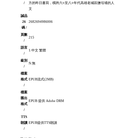
/
方的昨日書寫，橫跨六○至八○年代高雄老城區鹽埕埔的人
文
誠品
26
2682694986006
碼 /
頁數
215
/
語言
1:中文 繁體
/
級別
N:無
/
檔案
格式
EPUB流式(2MB)
/
檔案
匯出
EPUB 提供 Adobe DRM
格式
/
TTS
朗讀
EPUB提供TTS朗讀
/