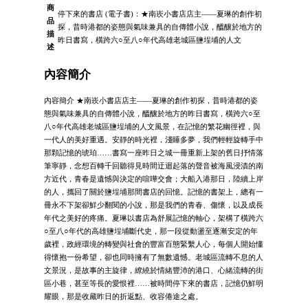
商
停下來的書店 (電子書)：★南崁小書店店主——夏琳的創作初
品
探，昔時港都的姿態與氣味兼具的自傳體小說，醞釀於地方的
描
昨日書寫，橫跨六○至八○年代高雄老城區鹽埕埔的人文
述
內容簡介
內容簡介 ★南崁小書店店主——夏琳的創作初探，昔時港都的姿
態與氣味兼具的自傳體小說，醞釀於地方的昨日書寫，橫跨六○至
八○年代高雄老城區鹽埕埔的人文風景，在記憶的繁花幽徑裡，與
一代人的美好重遇。安靜的時光裡，淺睡多夢，我們輕輕旋轉手中
那顆記憶的琥珀……書寫一座昨日之城一冊重新上架的舊日抒情落
筆寧靜，念想百轉千回聽得見時間迂迴起落的聲音被海風浸漬的南
方近代，青春是遺憾與決定的喧嘩交會；大船入港那日，陸續上岸
的人，攜回了關於鹽埕埔那間書店的回憶。記憶的書架上，總有一
冊永不下架卻鮮少翻閱的小說，那是我們的青春、傷懷，以及成長
年代之美好的疼痛。夏琳以書店為舒展記憶的軸心，架構了橫跨六
○至八○年代的高雄鹽埕埔斷代史，那一段從動盪至逐漸安定的年
歲裡，政經環境的轉變與社會的豐富百態緊繫人心，每個人開始懂
得懷抱一份希望，卻也同時擁有了無數遺憾。老城區流轉不息的人
文景況，是故事的主旋律，繚繞於情緒豐沛的港口、心緒流轉的街
區小巷，甚至等長的愛恨裡……被時間停下來的書店，記憶仍鮮明
耀眼，那是收藏昨日的折返點、收容倦途之處。