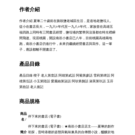
作者介紹
作者介紹 夏琳二十歲前在旗鼓鹽老城區生活，是道地老鹽埕人。
從小在書店長大，一九六○年代至一九八○年代，家族曾在高雄五
福四路上同時有三間書店經營，鹽埕埔的繁華與沒落都在時光裡瞬
間飛逝。現居桃園，開設南崁小書店已八年，目前桃園高雄兩地
跑，南崁小書店仍進行中，未來仍繼續經營書店與寫作。這一輩
子，應該都離不開書店了。
產品目錄
產品目錄 楔子 老人第壹話 阿雄第貳話 阿菊第參話 雪莉第肆話 阿
雄第伍話 小玉第陸話 愛麗絲第柒話 阿珍第捌話 淑英第玖話 玉芬
第拾話 老人後記
商品規格
商品
停下來的書店 (電子書)
名 /
停下來的書店 (電子書)：★南崁小書店店主——夏琳的創作
簡介
初探，昔時港都的姿態與氣味兼具的自傳體小說，醞釀於地