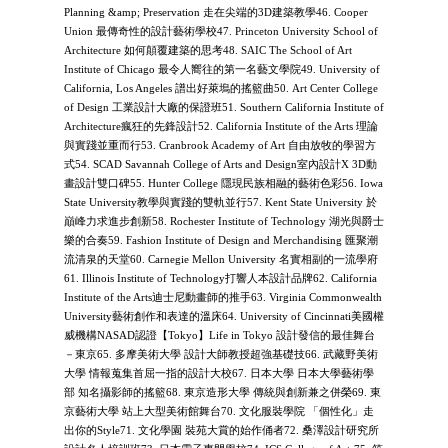
Planning &amp; Preservation 走在尖端的3D建築教學46. Cooper
Union 最傳奇性的設計藝術學校47. Princeton University School of
Architecture 如何顛覆建築的思考48. SAIC The School of Art
Institute of Chicago 最令人嚮往的第一名藝文學院49. University of
California, Los Angeles 譜出好萊塢的搖籃曲50. Art Center College
of Design 工業設計大廠的保證班51. Southern California Institute of
Architecture瘋狂的先鋒設計52. California Institute of the Arts 理論
與實踐並重而行53. Cranbrook Academy of Art 自由放牧的學習方
式54. SCAD Savannah College of Arts and Design室內設計X 3D動
畫設計雙口碑55. Hunter College 隱現民族相融的藝術色彩56. Iowa
State University教學與實踐的雙軌並行57. Kent State University 於
巔峰力求進步創新58. Rochester Institute of Technology 湖光與爵士
樂的合奏59. Fashion Institute of Design and Merchandising 匯聚潮
流清泉的天堂60. Carnegie Mellon University 名實相副的一流學府
61. Illinois Institute of Technology打響人本設計品牌62. California
Institute of the Arts迪士尼動畫師的推手63. Virginia Commonwealth
University藝術創作和表達的溫床64. University of Cincinnati美國權
威機構NASAD認證【Tokyo】Life in Tokyo 設計發信的最佳舞台
－東京65. 多摩美術大學 設計大師教授超強基礎技66. 武藏野美術
大學 情報蒐集首屈一指的設計大校67. 日本大學 日本大學藝術學
部 知名攝影師的搖籃68. 東京造形大學 傳統與創新兼之併榮69. 東
京藝術大學 站上大型美術館舞台70. 文化服裝學院 「個性化」走
出你的Style71. 文化學園 裝苑大賞的始作俑者72. 桑澤設計研究所