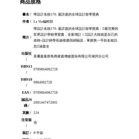
商品規格
書名 /
學設計名校170: 最詳盡的全球設計留學寶典
作者 /
La Vie編輯部
學設計名校170: 最詳盡的全球設計留學寶典：最完整的
世界設計學校導覽書．全新增訂！設計大師就是自己的
簡介 /
老師+設計師學長姊推薦與經驗談．掌握第一手的名校訊
息涵蓋全
出版社
英屬蓋曼群島商家庭傳媒股份有限公司城邦分公司
/
ISBN13
9789864082728
/
ISBN10
9864082728
/
EAN /
9789864082728
誠品26
2681447472001
碼 /
頁數 /
224
注音版
否
/
裝訂 /
P:平裝