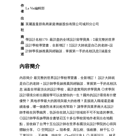
作
La Vie編輯部
者
出
版
英屬蓋曼群島商家庭傳媒股份有限公司城邦分公司
社
商
學設計名校170: 最詳盡的全球設計留學寶典：最完整的世界
品
設計學校導覽書．全新增訂！設計大師就是自己的老師+設
描
計師學長姊推薦與經驗談．掌握第一手的名校訊息涵蓋全
述
內容簡介
內容簡介 最完整的世界設計學校導覽書．全新增訂！ 設計大師就
是自己的老師 + 設計師學長姊推薦與經驗談．掌握第一手的名校訊
息 涵蓋全球最頂尖的設計學校，最詳盡實用的求學寶典 ◎求學與
設計環境分析出國留學可以改變你的一生？國外的設計環境有什麼
優勢？ 異地求學最大的困境與最大的收穫？直接踏入職場還是繼
續進修，哪一個會對未來比較有幫助？ 讓學界與業界兩大名設計
師李根在與季鐵男，告訴你在踏入設計領域前不可不知道的事情。
◎設計師學長姊帶路全書號召五十多位學校當地作者寫出在地觀
點，並收錄了台灣十五位設計師在世界各國頂尖設計學院的心得與
體驗分享。 ◎ 空間設計 → 陸希傑、高弘樹、張維勝、林千弘 ◎
工業設計 → 王俊隆、胡佑宗、Chad設計浪人 ◎ 平面設計 → 林孟