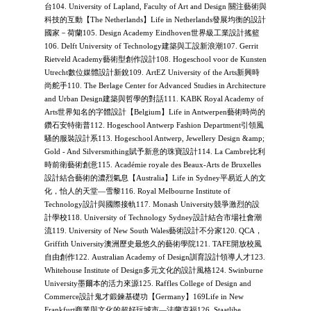
台104. University of Lapland, Faculty of Art and Design 關注藝術與
科技的互動【The Netherlands】Life in Netherlands發展均衡的設計
國家－荷蘭105. Design Academy Eindhoven世界級工業設計搖籃
106. Delft University of Technology建築與工設新浪潮107. Gerrit
Rietveld Academy藝術型創作設計108. Hogeschool voor de Kunsten
Utrecht數位媒體設計新銳109. ArtEZ University of the Arts新興時
尚舵手110. The Berlage Center for Advanced Studies in Architecture
and Urban Design建築與哲學的對話111. KABK Royal Academy of
Arts世界知名的字體設計【Belgium】Life in Antwerpen藝術時尚的
鑽石安特衛普112. Hogeschool Antwerp Fashion Department引領風
騷的服裝設計系113. Hogeschool Antwerp, Jewellery Design &amp;
Gold - And Silversmithing賦予新意的珠寶設計114. La Cambre比利
時前衛藝術創意115. Académie royale des Beaux-Arts de Bruxelles
設計結合藝術的濃烈氣息【Australia】Life in Sydney平易近人的文
化，怡人的天堂—雪黎116. Royal Melbourne Institute of
Technology設計與國際接軌117. Monash University競爭激烈的設
計學校118. University of Technology Sydney設計結合市場社會潮
流119. University of New South Wales藝術設計不分家120. QCA，
Griffith University澳洲歷史最悠久的藝術學院121. TAFE開放校風
自由創作122. Australian Academy of Design訓育設計領導人才123.
Whitehouse Institute of Design多元文化的設計風格124. Swinburne
University墨爾本的活力來源125. Raffles College of Design and
Commerce設計鬼才鍛鍊基礎功【Germany】169Life in New
Frankfurt商業與文化的超好玩城市—法蘭克福126. Staatlihe