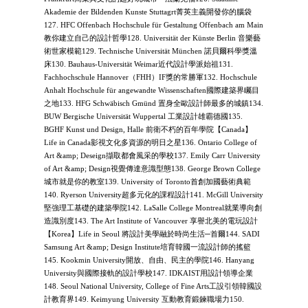
Akademie der Bildenden Kunste Stuttagrt菁英主義開發你的腦袋
127. HFC Offenbach Hochschule für Gestaltung Offenbach am Main
教你建立自己的設計哲學128. Universität der Künste Berlin 音樂藝
術世家模範129. Technische Universität München 諾貝爾科學獎溫
床130. Bauhaus-Universität Weimar近代設計學派始祖131.
Fachhochschule Hannover（FHH）IF獎的常勝軍132. Hochschule
Anhalt Hochschule für angewandte Wissenschaften國際建築界矚目
之地133. HFG Schwäbisch Gmünd 置身全歐設計師最多的城鎮134.
BUW Bergische Universität Wuppertal 工業設計雄霸德國135.
BGHF Kunst und Design, Halle 前衛不朽的百年學院【Canada】
Life in Canada影視文化多資源的明日之星136. Ontario College of
Art &amp; Deseign擷取都會風采的學校137. Emily Carr University
of Art &amp; Design視覺傳達意識型態138. George Brown College
城市就是你的教室139. University of Toronto首創加國藝術典範
140. Ryerson University超多元化的課程設計141. McGill University
堅強理工基礎的建築學院142. LaSalle College Montreal就業導向創
造識別度143. The Art Institute of Vancouver 享譽北美的電玩設計
【Korea】Life in Seoul 將設計美學融於時尚生活─首爾144. SADI
Samsung Art &amp; Design Institute培育韓國一流設計師的搖籃
145. Kookmin University開放、自由、民主的學院146. Hanyang
University與國際接軌的設計學校147. IDKAIST用設計領導企業
148. Seoul National University, College of Fine Arts工設引領韓國設
計教育界149. Keimyung University 互動教育鍛鍊職場力150.