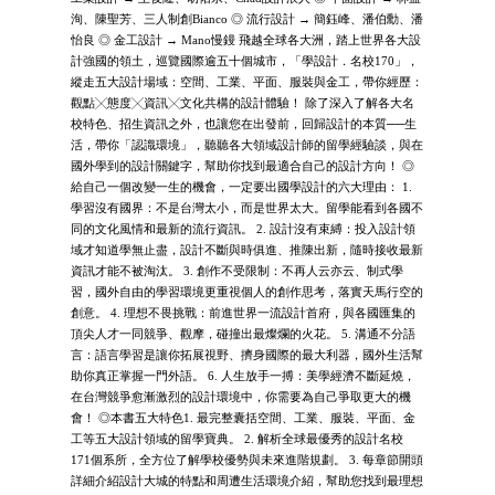
洵、陳聖芳、三人制創Bianco ◎ 流行設計 → 簡鈺峰、潘伯勳、潘
怡良 ◎ 金工設計 → Mano慢鏝 飛越全球各大洲，踏上世界各大設
計強國的領土，巡覽國際逾五十個城市，「學設計．名校170」，
縱走五大設計場域：空間、工業、平面、服裝與金工，帶你經歷：
觀點╳態度╳資訊╳文化共構的設計體驗！ 除了深入了解各大名
校特色、招生資訊之外，也讓您在出發前，回歸設計的本質──生
活，帶你「認識環境」，聽聽各大領域設計師的留學經驗談，與在
國外學到的設計關鍵字，幫助你找到最適合自己的設計方向！ ◎
給自己一個改變一生的機會，一定要出國學設計的六大理由： 1.
學習沒有國界：不是台灣太小，而是世界太大。留學能看到各國不
同的文化風情和最新的流行資訊。 2. 設計沒有束縛：投入設計領
域才知道學無止盡，設計不斷與時俱進、推陳出新，隨時接收最新
資訊才能不被淘汰。 3. 創作不受限制：不再人云亦云、制式學
習，國外自由的學習環境更重視個人的創作思考，落實天馬行空的
創意。 4. 理想不畏挑戰：前進世界一流設計首府，與各國匯集的
頂尖人才一同競爭、觀摩，碰撞出最燦爛的火花。 5. 溝通不分語
言：語言學習是讓你拓展視野、擠身國際的最大利器，國外生活幫
助你真正掌握一門外語。 6. 人生放手一搏：美學經濟不斷延燒，
在台灣競爭愈漸激烈的設計環境中，你需要為自己爭取更大的機
會！ ◎本書五大特色1. 最完整囊括空間、工業、服裝、平面、金
工等五大設計領域的留學寶典。 2. 解析全球最優秀的設計名校
171個系所，全方位了解學校優勢與未來進階規劃。 3. 每章節開頭
詳細介紹設計大城的特點和周遭生活環境介紹，幫助您找到最理想