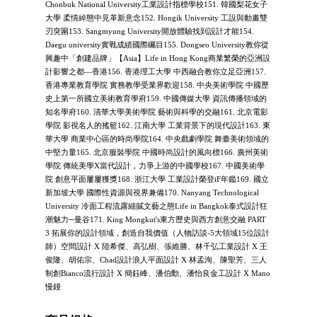
Chonbuk National University工業設計指標學校151. 韓國梨花女子
大學 柔情綽態中見革新意念152. Hongik University 工設與動畫雙
刃突圍153. Sangmyung University開放體驗找到設計才能154.
Daegu university實戰成績國際矚目155. Dongseo University教你從
興趣中「創建品牌」【Asia】Life in Hong Kong商業繁榮的亞洲設
計影響之都—香港156. 香港理工大學 中西融合教你立足亞洲157.
香港專業教育學院 實務教學受業界歡迎158. 中央美術學院 中國歷
史上第一所國立美術教育學府159. 中國傳媒大學 資訊傳播領域的
知名學府160. 清華大學美術學院 藝術與科學的交融161. 北京電影
學院 影視名人的搖籃162. 江南大學 工業背景下的現代設計163. 東
華大學 商業中心區的時尚學院164. 中央戲劇學院 舞臺美術領域的
中堅力量165. 北京服裝學院 中國時尚設計的風向標166. 廣州美術
學院 傳統美學X當代設計，力爭上游的中國學校167. 中國美術學
院 創意平面屢屢獲獎168. 浙江大學 工業設計榮登iF年鑑169. 國立
新加坡大學 國際性資源與視界兼備170. Nanyang Technological
University 冷面工程流露細膩文藝之態Life in Bangkok泰式設計狂
潮魅力─曼谷171. King Mongkut's東方歷史與西方創意交融 PART
3 拓展你的設計領域，創造自我價值（人物訪談-5大領域15位設計
師）空間設計 X 陸希傑、高弘樹、張維勝、林千弘工業設計 X 王
俊隆、胡佑宗、Chad設計浪人平面設計 X 林孟洵、陳聖芳、三人
制創Bianco流行設計 X 簡鈺峰、潘伯勳、潘怡良金工設計 X Mano
慢鏝