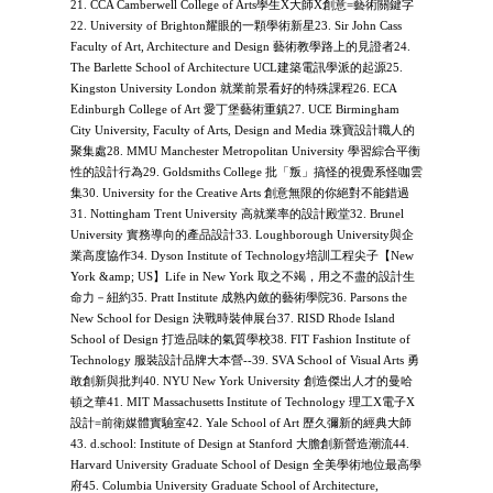
21. CCA Camberwell College of Arts學生X大師X創意=藝術關鍵字
22. University of Brighton耀眼的一顆學術新星23. Sir John Cass
Faculty of Art, Architecture and Design 藝術教學路上的見證者24.
The Barlette School of Architecture UCL建築電訊學派的起源25.
Kingston University London 就業前景看好的特殊課程26. ECA
Edinburgh College of Art 愛丁堡藝術重鎮27. UCE Birmingham
City University, Faculty of Arts, Design and Media 珠寶設計職人的
聚集處28. MMU Manchester Metropolitan University 學習綜合平衡
性的設計行為29. Goldsmiths College 批「叛」搞怪的視覺系怪咖雲
集30. University for the Creative Arts 創意無限的你絕對不能錯過
31. Nottingham Trent University 高就業率的設計殿堂32. Brunel
University 實務導向的產品設計33. Loughborough University與企
業高度協作34. Dyson Institute of Technology培訓工程尖子【New
York &amp; US】Life in New York 取之不竭，用之不盡的設計生
命力－紐約35. Pratt Institute 成熟內斂的藝術學院36. Parsons the
New School for Design 決戰時裝伸展台37. RISD Rhode Island
School of Design 打造品味的氣質學校38. FIT Fashion Institute of
Technology 服裝設計品牌大本營--39. SVA School of Visual Arts 勇
敢創新與批判40. NYU New York University 創造傑出人才的曼哈
頓之華41. MIT Massachusetts Institute of Technology 理工X電子X
設計=前衛媒體實驗室42. Yale School of Art 歷久彌新的經典大師
43. d.school: Institute of Design at Stanford 大膽創新營造潮流44.
Harvard University Graduate School of Design 全美學術地位最高學
府45. Columbia University Graduate School of Architecture,