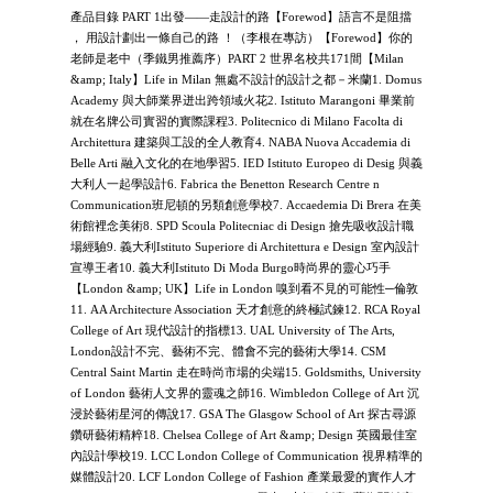
產品目錄 PART 1出發——走設計的路【Forewod】語言不是阻擋
， 用設計劃出一條自己的路 ！（李根在專訪）【Forewod】你的
老師是老中（季鐵男推薦序）PART 2 世界名校共171間【Milan
&amp; Italy】Life in Milan 無處不設計的設計之都－米蘭1. Domus
Academy 與大師業界迸出跨領域火花2. Istituto Marangoni 畢業前
就在名牌公司實習的實際課程3. Politecnico di Milano Facolta di
Architettura 建築與工設的全人教育4. NABA Nuova Accademia di
Belle Arti 融入文化的在地學習5. IED Istituto Europeo di Desig 與義
大利人一起學設計6. Fabrica the Benetton Research Centre n
Communication班尼頓的另類創意學校7. Accaedemia Di Brera 在美
術館裡念美術8. SPD Scoula Politecniac di Design 搶先吸收設計職
場經驗9. 義大利Istituto Superiore di Architettura e Design 室內設計
宣導王者10. 義大利Istituto Di Moda Burgo時尚界的靈心巧手
【London &amp; UK】Life in London 嗅到看不見的可能性─倫敦
11. AA Architecture Association 天才創意的終極試鍊12. RCA Royal
College of Art 現代設計的指標13. UAL University of The Arts,
London設計不完、藝術不完、體會不完的藝術大學14. CSM
Central Saint Martin 走在時尚市場的尖端15. Goldsmiths, University
of London 藝術人文界的靈魂之師16. Wimbledon College of Art 沉
浸於藝術星河的傳說17. GSA The Glasgow School of Art 探古尋源
鑽研藝術精粹18. Chelsea College of Art &amp; Design 英國最佳室
內設計學校19. LCC London College of Communication 視界精準的
媒體設計20. LCF London College of Fashion 產業最愛的實作人才