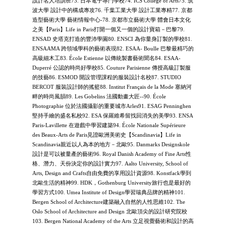
設計名人培訓班73. 日本電子專門學校74. ICS College of Arts75. 筑
波大學 設計中的構成專攻76. 千葉工業大學 設計工業專精77. 京都
造型藝術大學 藝術情報中心-78. 京都市立藝術大學 體會日本文化
之美【Paris】Life in Paris打開一個又一個的設計寶箱－巴黎79.
ENSAD 史塔克打造的豐沛學園80. ENSCI 為你量身訂製的學校81.
ENSAAMA 跨領域學科的藝術表現82. ESAA- Boulle 巴黎最精巧的
高級細木工83. École Estienne 以傳統製書藝術聞名84. ESAA-
Duperré 公認的時尚好學校85. Couture Parisienne 傳授高級訂製服
的技藝86. ESMOD 開設管理課程的服裝設計名校87. STUDIO
BERCOT 服裝設計師的搖籃88. Institut Français de la Mode 塞納河
畔的時尚風韻89. Les Gobelins 法國動畫大匠--90. École
Photographie 位於法國攝影的重要城市Arles91. ESAG Penninghen
堅持手繪的盛名私校92. ESA 保羅維希留找回消失的美學93. ENSA
Paris-Lavillette 在遊戲中學習建築94. École Nationale Supérieure
des Beaux-Arts de Paris見證歐洲美術史【Scandinavia】Life in
Scandinavia親近以人為本的地方－北歐95. Danmarks Designskole
設計是可以被量產的藝術96. Royal Danish Academy of Fine Arts性
格、潛力、天份決定你的設計實力97. Aalto University, School of
Arts, Design and Crafts自由免費的享用設計資源98. Konstfack學到
北歐生活的精神99. HDK，Gothenburg University旅行也是最好的
學習方式100. Umea Institute of Design學習瑞典品牌的精神101.
Bergen School of Architecture建築融入自然的人性思維102. The
Oslo School of Architecture and Design 北歐頂尖的設計研究院校
103. Bergen National Academy of the Arts 立足視覺藝術和設計的高