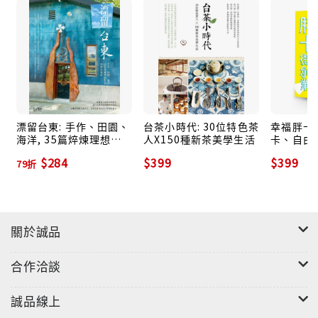
漂留台東: 手作、田園、
台茶小時代: 30位特色茶
幸福胖卡微
海洋, 35篇焠煉理想生
人X150種新茶美學生活
卡、自由
活的移住風景
趴走! 
$284
$399
$399
79折
營, 25
教你微創
關於誠品
合作洽談
誠品線上