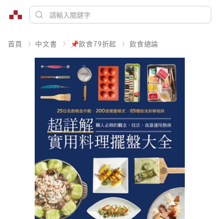
首頁
中文書
📌飲食79折起
飲食總論