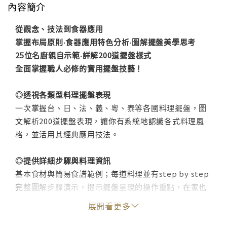
內容簡介
從觀念、技法到食器應用
掌握布局原則‧食器應用特色分析‧圖解擺盤美學思考
25位名廚親自示範‧詳解200道擺盤樣式
全面掌握職人必修的實用擺盤技藝！
◎透視各類型料理擺盤表現
一次掌握台、日、法、義、粵、泰等各國料理擺盤，圖
文解析200道擺盤表現，讓你有系統地認識各式料理風
格，並活用其經典應用技法。
◎提供詳細步驟與料理資訊
基本食材與簡易食譜範例；每道料理並有step by step
完整圖解步驟演示，提示擺盤呈現的操作重點，在家也
能實現飯店名廚的招牌好菜！
展開看更多
◎名廚指導擺盤先備觀念