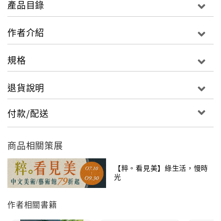
產品目錄
名廚實作料理示範，有系統地說明畫盤、塑型、配色、
比例與層次等表現技法；總覽各主廚料理美學，
作者介紹
參照多元擺盤變化，邊看邊學，簡單充實專業擺盤實
力。
規格
◎變化食器應用的絕佳品味
退貨說明
針對食材與食器的搭配進行分析，順應食器特色，進行
料理與擺盤變化，不論是經典常見的大眾食器、風格獨
付款/配送
特的精緻食器，或者是多件式的食器組合變化，都可在
此找到最適宜的擺盤應用建議。
商品相關策展
【粹。看見美】綠生活，慢時
光
作者相關書籍