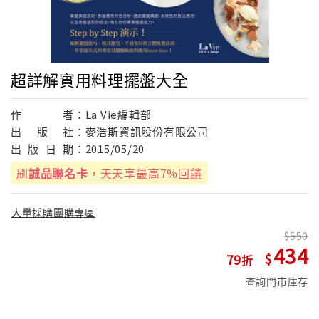
超詳解實用料理擺盤大全
作
者：
La Vie編輯部
出
版
社：
麥浩斯資訊股份有限公司
出
版
日
期：
2015/05/20
刷
誠品聯名卡
，天天享最高7%回饋
大量採購團購專區
550
434
79
查詢門市庫存