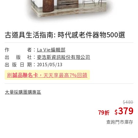
古道具生活指南: 時代感老件器物500選
作
者：
La Vie編輯部
出
版
社：
麥浩斯資訊股份有限公司
出
版
日
期：
2015/05/13
刷
誠品聯名卡
，天天享最高7%回饋
大量採購團購專區
480
379
79
查詢門市庫存