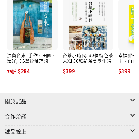
字機、琺琅壺、人檯、煤油燈、唱盤、窗花、電影椅，
散落在生活場景中。
• 呈現示範
居家生活場景分類，古物的實際運用，提供擺設參考。
舊冰箱夾層安放書本增添一抹清新，法國保險箱厚實鑄
鐵撬開鐵門成為衣著們的堅實堡壘，落漆的深褐色高鼓
漂留台東: 手作、田園、
台茶小時代: 30位特色茶
幸福胖卡微
海洋, 35篇焠煉理想生
人X150種新茶美學生活
卡、自由
替換繃緊的鼓皮為鮮花有著強烈映襯，用新視角讓古物
活的移住風景
趴走! 
於當代重生。
$284
$399
$399
79折
營, 25
教你微創
關於誠品
合作洽談
誠品線上