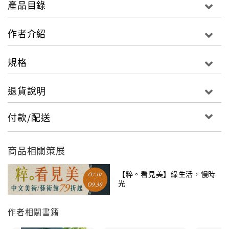
產品目錄
潤的時光色彩，用Wabi-Sabi的殘破美學看見不完美的
美，皮殼滯留於器物因此與眾不同；優雅的法國有著
作者介紹
nonsense趣味，德國粗獷剛硬嚴謹而俐落，日本傳承
工藝的細膩線條，印尼少數民族樸拙不對稱木工看見素
規格
民純真，1950s、1960s、1970s……、金屬皮革木材，
古道具的美定義於心中。
退貨說明
• 收藏入門全解析
付款/配送
涵括三位達人談古物、古物的歷史文化故事、收納保養
訣竅、世界市集店鋪指南，從年代、國家、材質一一剖
析各種設計元素，古物關鍵字、風格詮釋，時間成就的
商品相關策展
獨一無二，承載無數故事刻下的美麗痕跡，看見古物不
同的美好。
【粹。看見美】綠生活，慢時
光
• 經典選物
作者相關書籍
18位店主嚴選500件屬於舊時代的美好生活器物，從台
灣、日本、歐美到東南亞，從十九世紀 到二十世紀，打