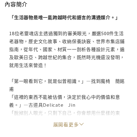
內容簡介
「生活器物是唯一能跨越時代和語言的溝通媒介。」
18位老靈魂店主透過獨到的審美眼光，嚴選500件生活
老器物，歷史文化故事、收納保養訣竅、世界市集店鋪
指南，從年代、國家、材質一一剖析各種設計元素，遍
及歐美日亞、跨越世紀的集合，既然時光機還沒發明，
就用生活來營造！
「第一眼看到它，就是似曾相識。」—找到魔椅 簡銘
甫
「這裡的東西不能被估價，決定於我心中的價值和意
義。」—古道具Delicate Jin
「脫掉別人眼光，只剩下自己，你會想用什麼樣的東
西？」—達開想樂 Sophia
展開看更多
想像回到十九、二十世紀過生活，講究的工藝設計，溫