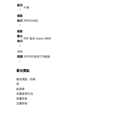
級別
N:無
/
檔案
格式
PDF(85MB)
/
檔案
匯出
PDF 提供 Adobe DRM
格式
/
TTS
朗讀
EPUB不提供TTS朗讀
/
最佳賣點
最佳賣點 : 目錄
序
給讀者
本書使用方法
四畫部首
五畫部首