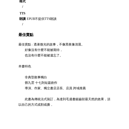
格式
/
TTS
朗讀
EPUB不提供TTS朗讀
/
最佳賣點
最佳賣點 : 透著微光的故事，不像黑夜像清晨。
好像沒有什麼不能被期待，
也沒有什麼不能被遺忘了。
本書特色
非典型敘事獨白
鄧九雲 十七則短篇創作
導演、作家、獨立書店店長、店員 跨域推薦
此書為傳統法式裝訂，為達到毛邊書鋸齒狀最天然的效果，須
以自己的方式或割或撕，