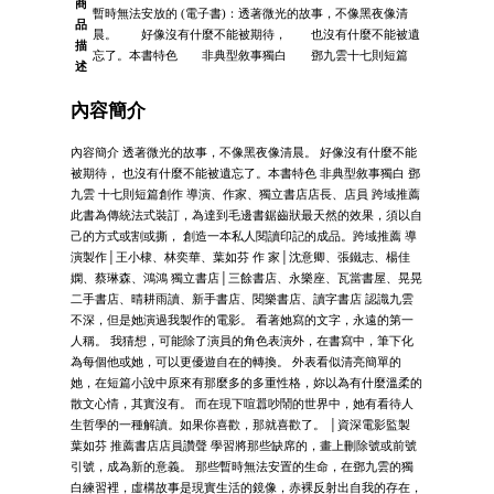
商
暫時無法安放的 (電子書)：透著微光的故事，不像黑夜像清
品
晨。 好像沒有什麼不能被期待， 也沒有什麼不能被遺
描
忘了。本書特色 非典型敘事獨白 鄧九雲十七則短篇
述
內容簡介
內容簡介 透著微光的故事，不像黑夜像清晨。 好像沒有什麼不能
被期待， 也沒有什麼不能被遺忘了。本書特色 非典型敘事獨白 鄧
九雲 十七則短篇創作 導演、作家、獨立書店店長、店員 跨域推薦
此書為傳統法式裝訂，為達到毛邊書鋸齒狀最天然的效果，須以自
己的方式或割或撕， 創造一本私人閱讀印記的成品。跨域推薦 導
演製作│王小棣、林奕華、葉如芬 作 家│沈意卿、張鐵志、楊佳
嫻、蔡琳森、鴻鴻 獨立書店│三餘書店、永樂座、瓦當書屋、晃晃
二手書店、晴耕雨讀、新手書店、閱樂書店、讀字書店 認識九雲
不深，但是她演過我製作的電影。 看著她寫的文字，永遠的第一
人稱。 我猜想，可能除了演員的角色表演外，在書寫中，筆下化
為每個他或她，可以更優遊自在的轉換。 外表看似清亮簡單的
她，在短篇小說中原來有那麼多的多重性格，妳以為有什麼溫柔的
散文心情，其實沒有。 而在現下喧囂吵鬧的世界中，她有看待人
生哲學的一種解讀。如果你喜歡，那就喜歡了。 │資深電影監製
葉如芬 推薦書店店員讚聲 學習將那些缺席的，畫上刪除號或前號
引號，成為新的意義。 那些暫時無法安置的生命，在鄧九雲的獨
白練習裡，虛構故事是現實生活的鏡像，赤裸反射出自我的存在，