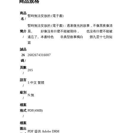
商品規格
商品
暫時無法安放的 (電子書)
名 /
暫時無法安放的 (電子書)：透著微光的故事，不像黑夜像清
簡介
晨。 好像沒有什麼不能被期待， 也沒有什麼不能被
/
遺忘了。本書特色 非典型敘事獨白 鄧九雲十七則短
篇
誠品
26
2682674316007
碼 /
頁數
205
/
語言
1:中文 繁體
/
級別
N:無
/
檔案
格式
PDF(4MB)
/
檔案
匯出
PDF 提供 Adobe DRM