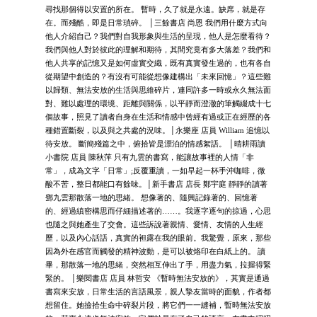
尋找那個得以安置的所在。 暫時，久了就是永遠。缺席，就是存
在。而殘酷，即是日常瑣碎。 │三餘書店 尚恩 我們用什麼方式向
他人介紹自己？我們對自我形象與生活的呈現，他人是怎麼看待？
我們與他人對於彼此的理解和期待，其間究竟有多大落差？我們和
他人共享的記憶又是如何虛實交織，既有真實發生過的，也有各自
從期望中創造的？有沒有可能從想像建構出「未來回憶」？這些難
以歸類、無法安放的生活與思維碎片，連同許多一時或永久無法面
對、難以處理的環境、距離與關係，以平靜而澄澈的筆觸綴成十七
個故事，照見了讀者自身在生活和情感中曾經有過或正在經歷的各
種錯置斷裂，以及與之共處的況味。│永樂座 店員 William 追憶以
待安放。 斷簡殘篇之中，俯拾皆是漂泊的情感絮語。 │晴耕雨讀
小書院 店員 陳秋萍 只有九雲的書寫，能讓故事裡的人情「非
常」，成為文字「日常」;反覆重讀，一如早起一杯手沖咖啡，微
酸不苦，整日都能口有餘味。│新手書店 店長 鄭宇庭 靜靜的讀著
鄧九雲那散落一地的思緒。 想像著的、隨興記錄著的、回憶著
的、經過縝密構思而仔細描述著的……。我逐字逐句的掠過，心思
也隨之與她產生了交會。這些訴說著親情、愛情、友情的人生經
歷，以及內心話語，真實的袒露在我的眼前。我驚覺，原來，那些
因為外在感官而觸發的精神波動，是可以被烙印在白紙上的。 讀
畢，那散落一地的思緒，突然相互伸出了手，用盡力氣，拉握得緊
緊的。 │樂閱書店 店員 林哲安 《暫時無法安放的》，其實是通過
書寫來安放，日常生活的言語風景，親人摯友當時的面貌，作者都
想留住。她撿拾生命中碎裂片段，將它們一一縫補，暫時無法安放