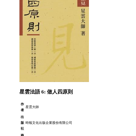
星雲法語 6: 做人四原則
作
星雲大師
者
出
版
時報文化出版企業股份有限公司
社
商