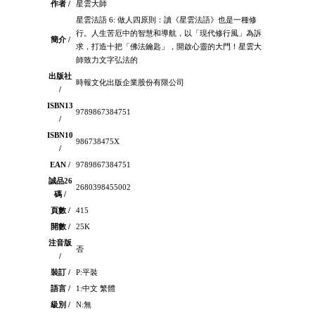
作者 /
星雲大師
星雲法語 6: 做人四原則：讀《星雲法語》也是一種修
行。人生苦厄中的智慧和導航，以「現代修行風」為訴
簡介 /
求，打造十把「佛法鑰匙」，開啟心靈的大門！星雲大
師致力文字弘法的
出版社
時報文化出版企業股份有限公司
/
ISBN13
9789867384751
/
ISBN10
986738475X
/
EAN /
9789867384751
誠品26
2680398455002
碼 /
頁數 /
415
開數 /
25K
注音版
否
/
裝訂 /
P:平裝
語言 /
1:中文 繁體
級別 /
N:無