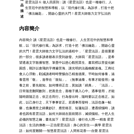
星雲法語 6: 做人四原則：讀《星雲法語》也是一種修行。人
品
生苦厄中的智慧和導航，以「現代修行風」為訴求，打造十把
描
「佛法鑰匙」，開啟心靈的大門！星雲大師致力文字弘法的
述
內容簡介
內容簡介 讀《星雲法語》也是一種修行。 人生苦厄中的智慧和導
航，以「現代修行風」為訴求，打造十把「佛法鑰匙」，開啟心靈
的大門！星雲大師致力文字弘法的過程中，「星雲法語」是很重要
的一部分，很多讀者都表示受到啟發。大師寫「星雲法語」，是希
望透過文字散播智慧、筆墨中以慈心觀照眾生、書寫裡以菩提化解
困惑，期許以會飛的字傳遍苦海、讓光明的法義喚醒迷魂。工商社
會人心浮動，勸誡讀者時時警惕自己精進德業。平時如何修養，涵
養需用「敬」，進學在「致知」。（無事涵養，有事才能發用）修
養之前，要先能知。如何獲得正念，莫如讀「經典」、「法語」。
日常隨意翻閱數則，把善意念，善種子播入心中。遇事發用，才能
隨時跟隨正念，依正念而行。行為發出時，隨時要以正念格正。如
此，以己身行之，天下事事皆正。若遇事而發時，法語也像一帖
藥，也像應世之錦囊妙計、應世格言、短箋短語，遭遇煩惱時，讀
者也因有星雲法語，如何大師就在面前開示，滅煩惱焰。十把人生
必備的智慧之鑰，書名如下：星雲法語：修行在人間──精進 星雲
法語：生活的佛教──正信星雲法語：身心的安住──廣學 星雲法
語：如何度難關──智慧星雲法語：人間有花香──自覺 星雲法