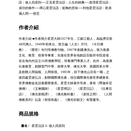
語：做人四原則──正見星雲法語：人生的錦囊──真理星雲法語：
成功的條件──禪心星雲法語：挺胸的意味──利他星雲法語：歡喜
滿人間──慈悲
作者介紹
作者介紹 ■作者簡介星雲大師1927年生，江蘇江都人，為臨濟宗第
48代傳人。1949年初來台。曾主編《人生》月刊、《今日佛
教》、《覺世》旬刊等佛教刊物。1967年創建佛光山，致力推廣
文化、教育、慈善等事業，先後在世界各地創設百餘所寺院道場，
並在海內外設立16所佛教學院，培養佛門專業人才。此外，為推廣
社會教育，創辦普門中學、南華大學、佛光大學、美國西來大學，
及創辦人間福報、人間衛視。1985年，卸下佛光山宗長一職，之
後四處雲遊弘法，創辦國際佛光會，現任國際佛光會世界總會長、
世界佛教徒友誼會榮譽會長。星雲大師著作等身，著有《釋迦牟尼
佛傳》、《玉琳國師》、《星雲禪話》、《星雲日記》、《往事百
語》、《佛光菜根譚》、《佛光教科書》、《迷悟之間》、《人間
佛教系列》以及《有情有義》、《佛光祈願文》有聲書等。
商品規格
書名 /
星雲法語 6: 做人四原則