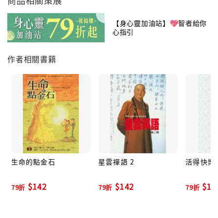
【身心靈加油站】💖智者給你
心指引
作者相關書籍
生命的點金石
星雲禪語 2
活得快樂:
$142
$142
$17
79折
79折
79折