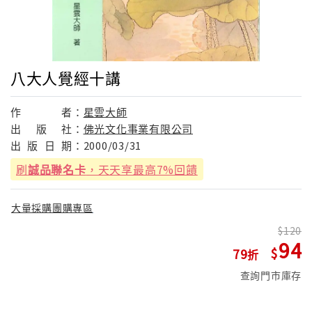
八大人覺經十講
作
者：
星雲大師
出
版
社：
佛光文化事業有限公司
出
版
日
期：
2000/03/31
刷
誠品聯名卡
，天天享最高7%回饋
大量採購團購專區
120
94
79
查詢門市庫存