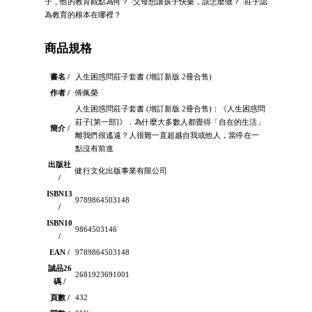
子，他的教育觀點為何？ ‧父母想讓孩子快樂，該怎麼做？ ‧莊子認
為教育的根本在哪裡？
商品規格
書名 /
人生困惑問莊子套書 (增訂新版 2冊合售)
作者 /
傅佩榮
人生困惑問莊子套書 (增訂新版 2冊合售)：《人生困惑問
莊子[第一部]》．為什麼大多數人都覺得「自在的生活」
簡介 /
離我們很遙遠？人很難一直超越自我或他人，當停在一
點沒有前進
出版社
健行文化出版事業有限公司
/
ISBN13
9789864503148
/
ISBN10
9864503146
/
EAN /
9789864503148
誠品26
2681923691001
碼 /
頁數 /
432