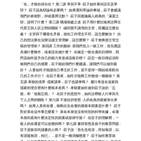
「名」才能自得自在？ 第二講 爭與不爭 ‧莊子如何看待語言及爭
辯？ ‧莊子認為辯論有必要嗎？ ‧如果遇到爭論的事端，莊子會建議
我們針鋒相對，抑或選擇沉默？ ‧莊子與惠施兩人經典的「濠梁之
辯」說明了什麼？ 第三講 職場相處之道 ‧莊子用什麼比喻來詮釋古
代君王與人臣之間的關係？ ‧碰到蠻不講理的主管，部屬該怎麼自
處？ ‧主管與下屬發生矛盾，彼此工作理念不同，該怎麼解決？ ‧自
己的想法實在沒辦法讓主管理解，該怎麼辦？ ‧莊子會傳授主管怎
樣的管理術？ 第四講 工作的藝術 ‧當我們投入一個工作，首先應該
具備什麼條件，或者該先做什麼？ ‧在確定一個合適的目標時，我
們該如何提升自己的能力來達成這個目標？ ‧設定一個目標必須仰
賴我們自己的感覺，莊子能給我們什麼建議，讓我們可以做到最
好？ ‧人要如何才能讓自己專注於工作，是不是得一開始就喜歡自
己的工作才行？ ‧在莊子看來，如何才能將工作變成一種藝術？ 第
五講 孝順的境界 ‧儒家講孝，莊子也講孝嗎？ ‧履行孝道在道家與
儒家的理念裡有什麼根本差異？ ‧孝順要如何做到莊子說的「忘
親」和「使親忘我」？ ‧在莊子的思想中，如何詮釋個人行孝與天
下人之間的關係？ 第六講 不迷信的智慧 ‧人的命真的能被算出來
嗎？ ‧如果人真有命運，能夠左右命運的最根本因素是什麼？ ‧莊子
對於算命這件事怎麼看？ ‧算命本身並沒有特別的科學依據，命運
本身到底有什麼決定性的因素或規律可循？ ‧在莊子的理解裡，一
個人的命運是可以改變的嗎？ 第七講 書與智慧及孩子的教育問題 ‧
莊子是個崇尚讀書的人嗎？ ‧莊子說「吾生也有涯，而知無涯，以
有涯隨無涯，殆已」，是不是一種消極態度？ ‧莊子如何教育孩