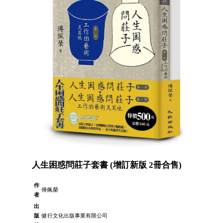
人生困惑問莊子套書 (增訂新版 2冊合售)
作
傅佩榮
者
出
版
健行文化出版事業有限公司