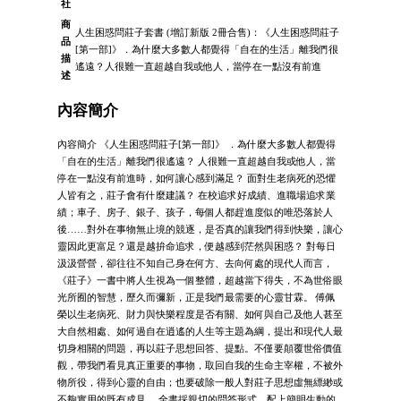
社
商
人生困惑問莊子套書 (增訂新版 2冊合售)：《人生困惑問莊子
品
[第一部]》．為什麼大多數人都覺得「自在的生活」離我們很
描
遙遠？人很難一直超越自我或他人，當停在一點沒有前進
述
內容簡介
內容簡介 《人生困惑問莊子[第一部]》 ．為什麼大多數人都覺得
「自在的生活」離我們很遙遠？ 人很難一直超越自我或他人，當
停在一點沒有前進時，如何讓心感到滿足？ 面對生老病死的恐懼
人皆有之，莊子會有什麼建議？ 在校追求好成績、進職場追求業
績；車子、房子、銀子、孩子，每個人都趕進度似的唯恐落於人
後……對外在事物無止境的競逐，是否真的讓我們得到快樂，讓心
靈因此更富足？還是越拚命追求，便越感到茫然與困惑？ 對每日
汲汲營營，卻往往不知自己身在何方、去向何處的現代人而言，
《莊子》一書中將人生視為一個整體，超越當下得失，不為世俗眼
光所囿的智慧，歷久而彌新，正是我們最需要的心靈甘霖。 傅佩
榮以生老病死、財力與快樂程度是否有關、如何與自己及他人甚至
大自然相處、如何過自在逍遙的人生等主題為綱，提出和現代人最
切身相關的問題，再以莊子思想回答、提點。不僅要顛覆世俗價值
觀，帶我們看見真正重要的事物，取回自我的生命主宰權，不被外
物所役，得到心靈的自由；也要破除一般人對莊子思想虛無縹緲或
不夠實用的既有成見。 全書採親切的問答形式，配上簡明生動的