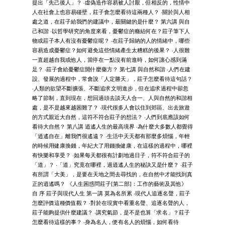
提出「先己後人」？ ‧虛偽造作容易被人討厭，但相反的，性情中
人在社會上也容易碰壁，莊子會怎麼看待這兩種人？ ‧關於與人相
處之道，在莊子給我們的建議中，最關鍵的是什麼？ 第六講 與自
己和諧 ‧以哲學研究的角度來看，憂鬱症的癥結何在？莊子筆下人
物或莊子本人有沒有憂鬱症呢？ ‧在莊子歸納的人的情緒中，哪些
容易造成憂鬱症？如何避免這些情緒產生太糟糕的後果？ ‧人很難
一直超越自我或他人，當停在一點沒有前進時，如何讓心感到滿
足？ ‧莊子會給憂鬱症開什麼藥方？ 第七講 與自然和諧 ‧人們在建
設、發展的過程中，常會說「人定勝天」，莊子怎麼看待這句話？
‧人類的欲望不斷擴張、不斷追求文明進步，但在追求過程中卻忽
略了節制，直到現在，想回過頭去談天人合一、人與自然的和諧相
處，是不是越來越困難了？ ‧現代很多人會以住到郊區、出去旅遊
的方式親近大自然，這符不符合莊子的想法？ ‧人們到底應該如何
看待大自然？ 第八講 逍遙人生的最高境界 ‧為什麼大多數人都覺得
「逍遙自在」離我們很遙遠？ ‧生活中天天都有那麼多煩惱，年輕
的時候用健康換錢，年紀大了用錢換健康，在這樣的過程中，哪裡
有快樂和享受？ ‧如果每天都很有計劃地過日子，符不符合莊子的
「道」？ ‧「道」究竟在哪裡，過逍遙人生的秘訣又是什麼？ ‧莊子
有所謂「大美」，是要在天地之間去尋找的，在自然中才能找到真
正的逍遙嗎？ 《人生困惑問莊子[第二部]：工作的藝術及其他》
自 序 莊子與現代人生 第一講 莫為名所累 ‧現代人追逐名聲，莊子
怎麼評價這種價值觀？ ‧對於在現實中看重名聲、追逐名聲的人，
莊子能夠提供什麼建議？ ‧講究氣節，是不是也算「求名」？莊子
怎麼看待這樣的事？ ‧身為名人，便有名人的煩惱，如何看待