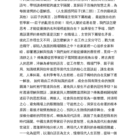
語句，帶領讀者輕鬆跨越文字隔閡，直探莊子浩瀚的智慧之美，為
每個迷惘的心靈解惑。 《人生困惑問莊子[第二部]：工作的藝術及
其他》 以莊子的寓言，詮釋職場主管與下屬相處， 最超脫自在的
哲學家──莊子的亂世生存術！ 現代人樂於追逐名聲，我們該怎麼
思考，才能從擾攘的名利場裡超脫自在？ 如果發生了爭端，我們
應該選擇針鋒相對還是沉默？ 在職場上，主管與下屬發生矛盾，
彼此工作理念又不同，該怎麼解決？ 在工作上安分守己，戮力效
忠職守，卻陷入負面的職場關係之中？在家庭裡一心追求全家和
睦，卻屢遭誤解與指責？我們如何才能從擾嚷的塵世裡，覓得一方
清靜之土？ 傅佩榮從哲學家莊子寬闊豁達的視角出發，將古典哲
人的思辨，淬鍊為睿智的語言，從工作壓力、職場鬥爭、親子困
局、知識積累與信仰迷思等當代生活的核心主題談起，讓生老病
死、人事糾葛、名利爭奪等人生桎梏，在莊子獨特的自在見解下逐
一解放。 如何藉由工作與知識的追求，成全自我有限生命的無限
圓滿？如何抱守豁達與自然，避免與人發生不必要的惡性爭辯？如
何透過理解與體諒，讓家庭與人際關際溫潤和諧？傅佩榮精闢地闡
述莊子的思想系統，將個人、社會與自然皆視為一個整體。持清明
之心，避免職場上的艱難險阻；守超然之心，洞穿左右命運的根本
原因；最後才能懷抱無欲之心，找到人生熱情的續存舞台。 全書
採條分縷析的問答形式，轉換為現代語境，跳脫了先秦思想既有的
時代隔閡。中國古典哲學家莊子的珍貴智慧，化身為當代社會的醒
世箴言，透澈犀利地分析人性，將現代人常遇到的各種困惑難處，
一一化為提問，以淺白語言為文火，慢燉現代人生百態，提味一個