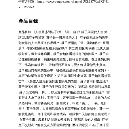
學官方頻道：https: www.youtube.com channel UCk9S7VJzSXFj41-
V6UV2sNA
產品目錄
產品目錄 《人生困惑問莊子[第一部]》 自 序 莊子與現代人生 第一
講 認識莊子與道家 ‧莊子是一個怎樣的人？ ‧莊子虛無縹緲的哲學
對實際的人生困擾有作用嗎？ ‧莊子所謂的「道」能夠解決什麼問
題？ ‧儒家和道家是互相矛盾的嗎？ 第二講 貧困與快樂 ‧現代人追
求財富，極力遠離窮困，莊子會如何看待這樣的價值觀？ ‧莊子自
己住在窮街陋巷，窮困得織鞋維生，餓得面黃肌瘦。在這樣的狀態
下，他為何能達觀？ ‧假如我們不富有，要如何才能做到安貧樂
道？在我們有限的生命中，哪些東西是我們應該著重去考慮的？ ‧
真正的快樂到底是什麼呢？ 第三講 面對生老病死 ‧莊子如何看待死
亡？ ‧大多數人難免有面對生老病死的恐懼，莊子會有什麼建議？ ‧
莊子談養生嗎？ ‧莊子的生死觀是怎樣的？ 第四講 風險與利益及義
‧莊子怎麼看待「利」，以及逐利時背後必然隨之而來的風險？ ‧當
有很多人為了逐利，不擇手段，甚至採取一些非法的、違規的方式
來逐利時，就需要談到另一個層次了，叫做「義」。「義」是什
麼？ ‧莊子說過，人要想活得自在應該突破的四個限制中，其中一
個就是義利。為什麼利和義會成為一種限制？又該如何去突破呢？
‧在莊子看來，義和利之間應如何取捨？ 第五講 與他人相處 ‧莊子
交不交朋友？他在交友方面能給我們什麼樣的意見？ ‧莊子為什麼