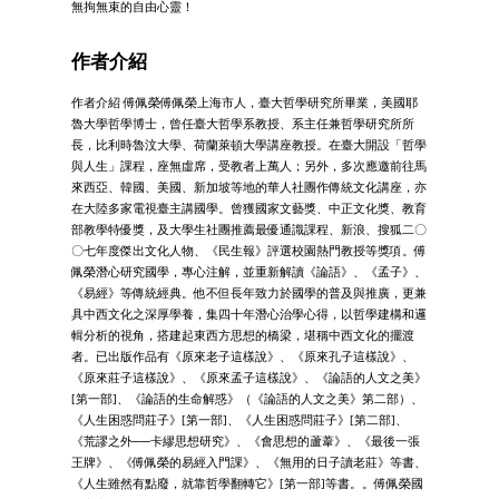
無拘無束的自由心靈！
作者介紹
作者介紹 傅佩榮傅佩榮上海市人，臺大哲學研究所畢業，美國耶
魯大學哲學博士，曾任臺大哲學系教授、系主任兼哲學研究所所
長，比利時魯汶大學、荷蘭萊頓大學講座教授。在臺大開設「哲學
與人生」課程，座無虛席，受教者上萬人；另外，多次應邀前往馬
來西亞、韓國、美國、新加坡等地的華人社團作傳統文化講座，亦
在大陸多家電視臺主講國學。曾獲國家文藝獎、中正文化獎、教育
部教學特優獎，及大學生社團推薦最優通識課程、新浪、搜狐二〇
〇七年度傑出文化人物、《民生報》評選校園熱門教授等獎項。傅
佩榮潛心研究國學，專心注解，並重新解讀《論語》、《孟子》、
《易經》等傳統經典。他不但長年致力於國學的普及與推廣，更兼
具中西文化之深厚學養，集四十年潛心治學心得，以哲學建構和邏
輯分析的視角，搭建起東西方思想的橋梁，堪稱中西文化的擺渡
者。已出版作品有《原來老子這樣說》、《原來孔子這樣說》、
《原來莊子這樣說》、《原來孟子這樣說》、《論語的人文之美》
[第一部]、《論語的生命解惑》（《論語的人文之美》第二部）、
《人生困惑問莊子》[第一部]、《人生困惑問莊子》[第二部]、
《荒謬之外──卡繆思想研究》、《會思想的蘆葦》、《最後一張
王牌》、《傅佩榮的易經入門課》、《無用的日子讀老莊》等書、
《人生雖然有點廢，就靠哲學翻轉它》[第一部]等書。。傅佩榮國