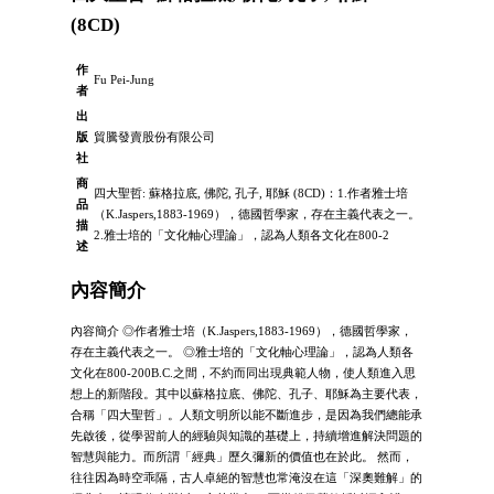
(8CD)
作
Fu Pei-Jung
者
出
版
貿騰發賣股份有限公司
社
商
四大聖哲: 蘇格拉底, 佛陀, 孔子, 耶穌 (8CD)：1.作者雅士培
品
（K.Jaspers,1883-1969），德國哲學家，存在主義代表之一。
描
2.雅士培的「文化軸心理論」，認為人類各文化在800-2
述
內容簡介
內容簡介 ◎作者雅士培（K.Jaspers,1883-1969），德國哲學家，
存在主義代表之一。 ◎雅士培的「文化軸心理論」，認為人類各
文化在800-200B.C.之間，不約而同出現典範人物，使人類進入思
想上的新階段。其中以蘇格拉底、佛陀、孔子、耶穌為主要代表，
合稱「四大聖哲」。人類文明所以能不斷進步，是因為我們總能承
先啟後，從學習前人的經驗與知識的基礎上，持續增進解決問題的
智慧與能力。而所謂「經典」歷久彌新的價值也在於此。 然而，
往往因為時空乖隔，古人卓絕的智慧也常淹沒在這「深奧難解」的