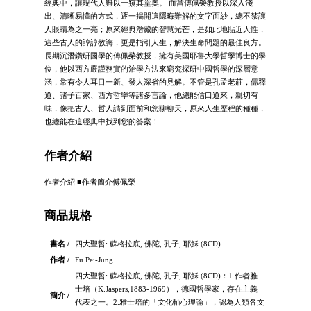
經典中，讓現代人難以一窺其堂奧。 而當傅佩榮教授以深入淺
出、清晰易懂的方式，逐一揭開這隱晦難解的文字面紗，總不禁讓
人眼睛為之一亮；原來經典潛藏的智慧光芒，是如此地貼近人性，
這些古人的諄諄教誨，更是指引人生，解決生命問題的最佳良方。
長期沉潛鑽研國學的傅佩榮教授，擁有美國耶魯大學哲學博士的學
位，他以西方嚴謹務實的治學方法來窮究探研中國哲學的深層意
涵，常有令人耳目一新、發人深省的見解。不管是孔孟老莊，儒釋
道、諸子百家、西方哲學等諸多言論，他總能信口道來，親切有
味，像把古人、哲人請到面前和您聊聊天，原來人生歷程的種種，
也總能在這經典中找到您的答案！
作者介紹
作者介紹 ■作者簡介傅佩榮
商品規格
書名 /
四大聖哲: 蘇格拉底, 佛陀, 孔子, 耶穌 (8CD)
作者 /
Fu Pei-Jung
四大聖哲: 蘇格拉底, 佛陀, 孔子, 耶穌 (8CD)：1.作者雅
士培（K.Jaspers,1883-1969），德國哲學家，存在主義
簡介 /
代表之一。2.雅士培的「文化軸心理論」，認為人類各文