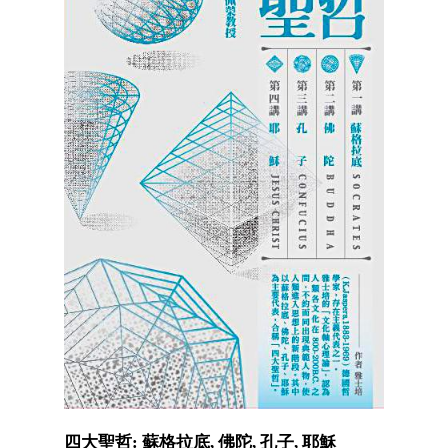
四大聖哲: 蘇格拉底, 佛陀, 孔子, 耶穌