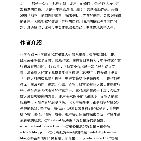
走」， 都是一次從「此岸」到「彼岸」的修行， 你將遇見內心更
加精進的自我。 這是一本思緒澄清、親切可喜的激勵作品。藉由
50個「取捨」的自問與故事，探索包括：內在的韌性、金錢與時間
的迷思、人際相處的難題、性格的自省、職涯的挑戰等多面向問
題。透過練習，你可以更溫柔地認識自己，更無畏地善待人生。
作者介紹
作者介紹 ■作者簡介吳若權政大企管系畢業，曾任職IBM、HP、
Microsoft等知名企業。現為作家、廣播節目主持人，並任多家企業
行銷及管理顧問。 1995年，以藝文小說《愛一次也好》踏入文
壇，清新動人的文字風格廣受讀者歡迎；2000年，以短篇小說集
《下雨天裡的松風聲》獲得「中興文藝獎小說類首獎」。創作類型
多元，廣及兩性、勵志、心靈、企管，經常榮登各大書店暢銷排行
榜，是台灣最具代表性的作家之一。累積講座超過一千場，帶給無
數人激勵與療癒的力量。 他有著水瓶座的活躍聰明、企管人的敏
銳精準，和創作者的細膩善感。《人生每件事，都是取捨的練習》
是他的第105號作品，精心設計50道日常會碰到的狀況題，引導你
從心靈、價值、情感、成長、職涯等五個面向探索自我，淬鍊生命
最勇敢的智慧。◎Facebook粉絲團「吳若權好友俱樂部」：
www.facebook.com ericwu567◎權心權意@吳若權幸福學院：
eric567.blogspot.tw◎若有似吳@幸福咖啡館：eric128.pixnet.net
blog◎聯合新聞網「吳若權」部落格：blog.udn.com eric567◎媒