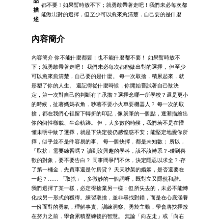
品
都不要！如果暫時放不下；就勇敢帶著走吧！我們未必每次都
描
能做出對的選擇，但至少可以愈來愈清楚，自己要的是什麼
述
內容簡介
內容簡介 你不能什麼都要；也不能什麼都不要！ 如果暫時放不
下；就勇敢帶著走吧！ 我們未必每次都能做出對的選擇， 但至少
可以愈來愈清楚，自己要的是什麼。 每一次取捨，積累起來，就
形塑了你的人生。 還記得從什麼時候，你開始嘗試著自己做決
定，第一次對自己的判斷有了承擔？選擇念哪一所學校？還是更小
的時候，扯著媽媽衣角，吵著不要小火車要機器人？ 每一次的取
捨，都在我們心裡留下轉折的印記，像炭筆的一個點，逐漸描繪出
你的個性樣貌、生命軌跡。 但，大多數的時候，我們若不是在懵
懂未明中做了選擇，就是下決定後仍感惶惑不安；能堅定地愛你所
擇，似乎並不是件容易的事。 每一個抉擇，都是未知數； 所以，
「取捨」需要練習嗎？ 讀到沒興趣的學科，該不該轉系？‧碰到喜
歡的對象，要不要告白？ 同事間爭鬥不休，決定隱忍以求全？‧存
了第一桶金，先買車還是付房貸？ 天天吵架的婚姻，是否還要在
一起？…… 「取捨」，多微妙的一個詞呀，既對立又隱然和諧。
我們選擇了某一樣，必定得捨棄另一樣；但所失去的，未必不能轉
化成另一形式的獲得。練習取捨，並非尋找對錯，而是在心底涵養
一份面對的勇氣，理解事實、訓練洞察、勇於主動，學會將抉擇放
在努力之前，學會累積歷練後的智慧。 無論「向左走」或「向右