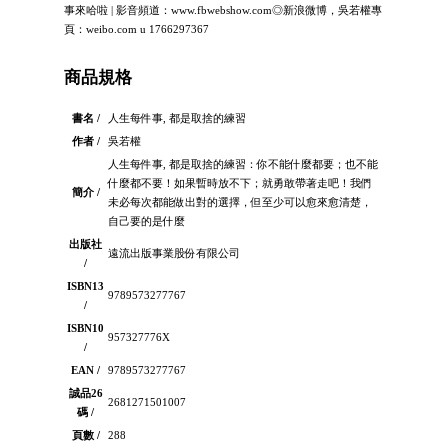
事來哈啦 | 影音頻道：www.fbwebshow.com◎新浪微博，吳若權專
頁：weibo.com u 1766297367
商品規格
書名 /
人生每件事, 都是取捨的練習
作者 /
吳若權
人生每件事, 都是取捨的練習：你不能什麼都要；也不能
什麼都不要！如果暫時放不下；就勇敢帶著走吧！我們
簡介 /
未必每次都能做出對的選擇，但至少可以愈來愈清楚，
自己要的是什麼
出版社
遠流出版事業股份有限公司
/
ISBN13
9789573277767
/
ISBN10
957327776X
/
EAN /
9789573277767
誠品26
2681271501007
碼 /
頁數 /
288