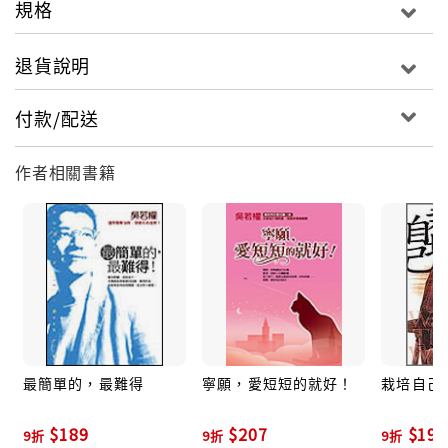
規格
善感、難以捉摸的哀愁。每一個畫面、每一段情節，都
是苦澀、甜美的交替，讓你我重溫愛情的悲喜。
退貨說明
作者簡介
付款/配送
吳若權
作者相關書籍
都會男女愛情首席顧問 掌握幸福趨勢的ｅ世代生活
家吳若權
他擅長以鋒利的筆，刻劃出世間男女最深的感情世
界。吳若權認為，在愛情世界裡，沒有真正的天才，我
們都只能從經驗中記取教訓，讓所受的苦、傷過的心，
成為愛的養分。
最簡單的，最難得
寧願，愛短短的就好！
栽培自己
在本書中，吳若權以「擋在通往幸福路上的石頭，
$189
$207
$198
9折
9折
9折
不是別人設下的路障，而是自我設限的難關」與你共