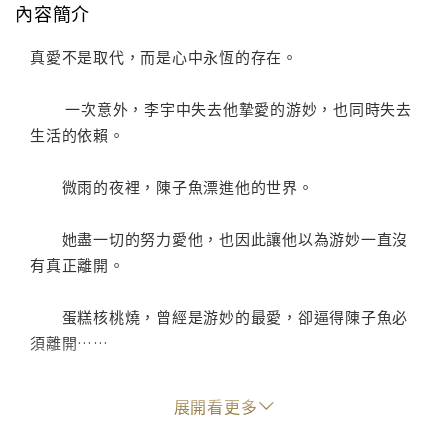
內容簡介
真愛不是取代，而是心中永恆的存在。
一次意外，李宇中失去他摯愛的游妙，也同時失去
生活的依賴。
微雨的夜裡，陳子魚漂進他的世界。
她盡一切的努力愛他，也因此讓他以為游妙一直沒
有真正離開。
蛋糕核桃燒，曾經是游妙的最愛，卻逼得陳子魚必
須離開……
暢銷天王作家吳若權繼《摘星》《畢業旅行》後，
展開看更多
再次結合短篇愛情小說與影像動畫，呈現給戀人的影音
圖文書。悅目的影像、淡淡的述說，緩緩呈現戀人纖細