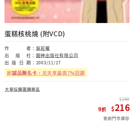
蛋糕核桃燒 (附VCD)
作
者：
吳若權
出
版
社：
圓神出版社有限公司
出
版
日
期：
2003/11/27
刷
誠品聯名卡
，天天享最高7%回饋
大量採購團購專區
240
216
9
查詢門市庫存