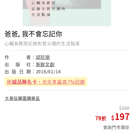
爸爸, 我不會忘記你
心輔系教授記錄失智父親的生活點滴
作
者：
邱珍琬
出
版
社：
新銳文創
出
版
日
期：
2016/01/14
刷
誠品聯名卡
，天天享最高7%回饋
大量採購團購專區
250
197
79
查詢門市庫存