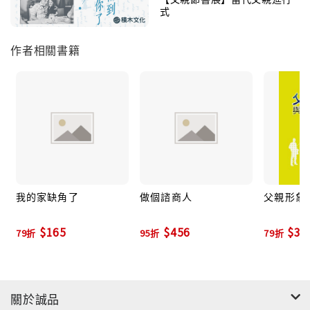
式
作者相關書籍
我的家缺角了
做個諮商人
父親形象
$165
$456
$30
79折
95折
79折
關於誠品