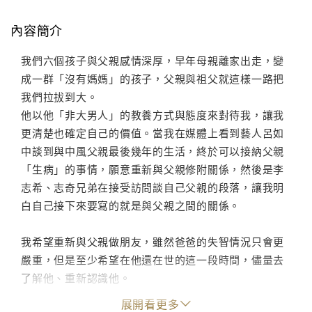
內容簡介
我們六個孩子與父親感情深厚，早年母親離家出走，變
成一群「沒有媽媽」的孩子，父親與祖父就這樣一路把
我們拉拔到大。
他以他「非大男人」的教養方式與態度來對待我，讓我
更清楚也確定自己的價值。當我在媒體上看到藝人呂如
中談到與中風父親最後幾年的生活，終於可以接納父親
「生病」的事情，願意重新與父親修附關係，然後是李
志希、志奇兄弟在接受訪問談自己父親的段落，讓我明
白自己接下來要寫的就是與父親之間的關係。
我希望重新與父親做朋友，雖然爸爸的失智情況只會更
嚴重，但是至少希望在他還在世的這一段時間，儘量去
了解他、重新認識他。
展開看更多