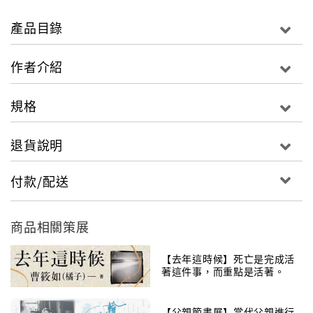
許多人在父母檢查出是失智症前，都會因為他們的反覆
行為而不耐煩。如果父母有以下警訊（美國失智症協會
產品目錄
提出），請先不要發脾氣，帶他們去檢查，或許能減緩
失智的程度。
作者介紹
1.記憶力減退影響到生活
2.計劃事情或解決問題有困難
規格
3.無法勝任原本熟悉的事物
4.對時間地點趕到混淆
退貨說明
5.有困難理解視覺影像和空間之關係
6.言語表達或書寫出現困難
付款/配送
7.東西擺放錯亂且失去回頭尋找的能力
8.判斷力變差或減弱
9.從職場或社交活動中退出
商品相關策展
10.情緒和個性的改變
【去年這時候】死亡是完成活
著這件事，而重點是活著。
【父親節書展】當代父親進行