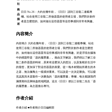
社
商
日日 No.26：大約在幾年前，《日日》請到三谷龍二連載專
品
欄。站在使用三谷龍二所做器皿的使用者立場，我們對於創作
描
者是怎麼想的、如何做出這些器皿等這些事感到非常有興趣。
述
內容簡介
內容簡介 大約在幾年前，《日日》請到三谷龍二連載專欄。站在
使用三谷龍二所做器皿的使用者立場，我們對於創作者是怎麼想
的、如何做出這些器皿等這些事感到非常有興趣。於是浮現在腦海
中的標題即是「器的履歷書」。藉由文字解說，我們得以了解三谷
龍二創作器皿的時候，原來有這麼深入的想法，以及紮根於生活中
的發想，更加深了對這些器皿的喜愛。從一塊木材開始所產生的木
之器，無法像陶土一樣揉掉重來。可以說是一次決定勝負。可以窺
見認真與木器製作一決勝負的「器的履歷書」專欄，每次都讓我們
滿懷期待且興味盎然地閱讀。這次《日日》便以三谷龍二先生「器
的履歷書」為主題推出專刊。
作者介紹
作者介紹 ■作者簡介日日編輯部