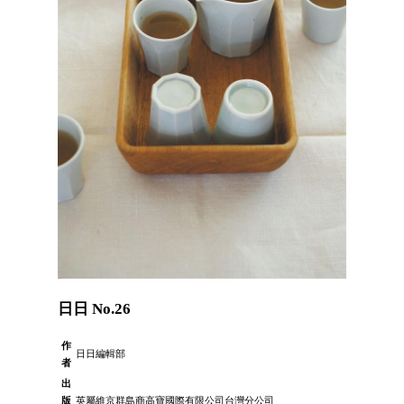
日日 No.26
作
日日編輯部
者
出
版
英屬維京群島商高寶國際有限公司台灣分公司