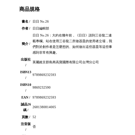
商品規格
書名 /
日日 No.26
作者 /
日日編輯部
日日 No.26：大約在幾年前，《日日》請到三谷龍二連
載專欄。站在使用三谷龍二所做器皿的使用者立場，我
簡介 /
們對於創作者是怎麼想的、如何做出這些器皿等這些事
感到非常有興趣。
出版社
英屬維京群島商高寶國際有限公司台灣分公司
/
ISBN13
9789869232593
/
ISBN10
9869232590
/
EAN /
9789869232593
誠品26
2681380814005
碼 /
頁數 /
52
注音版
否
/