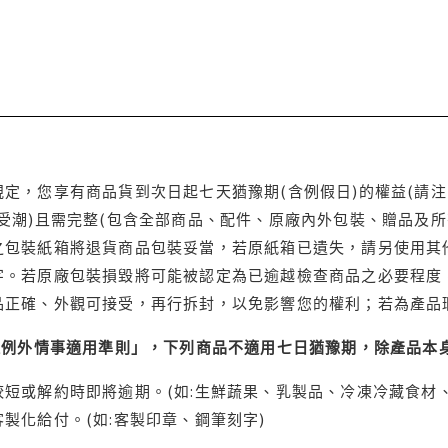
定，您享有商品貨到次日起七天猶豫期(含例假日)的權益(請
受潮)且需完整(包含全部商品、配件、原廠內外包裝、贈品及所
之包裝紙箱將退貨商品包裝妥當，若原紙箱已遺失，請另使用其
字。若原廠包裝損毀將可能被認定為已逾越檢查商品之必要程度，
品正確、外觀可接受，再行拆封，以免影響您的權利；若為產品
理例外情事適用準則」，下列商品不適用七日猶豫期，除產品本
短或解約時即將逾期。(如:生鮮蔬果、乳製品、冷凍冷藏食材、
製化給付。(如:客製印章、鋼筆刻字)