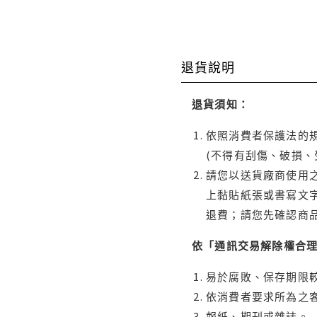
退貨說明
退貨須知：
依照消費者保護法的規
(不得有刮傷、破損、
請您以送貨廠商使用
上黏貼紙張或書寫文
退費；請您先確認商
依「通訊交易解除權合
易於腐敗、保存期限較
依消費者要求所為之客
報紙、期刊或雜誌。