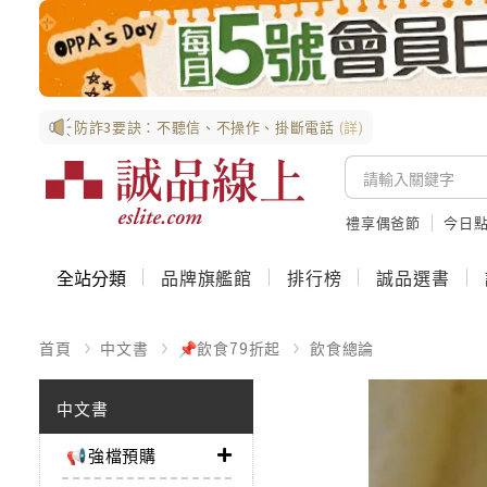
防詐3要訣：不聽信、不操作、掛斷電話
(詳)
禮享偶爸節
今日
全站分類
品牌旗艦館
排行榜
誠品選書
首頁
中文書
📌飲食79折起
飲食總論
中文書
📢強檔預購