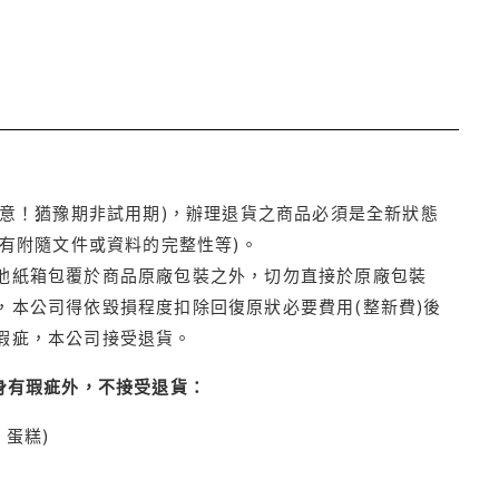
注意！猶豫期非試用期)，辦理退貨之商品必須是全新狀態
有附隨文件或資料的完整性等)。
他紙箱包覆於商品原廠包裝之外，切勿直接於原廠包裝
本公司得依毀損程度扣除回復原狀必要費用(整新費)後
瑕疵，本公司接受退貨。
身有瑕疵外，不接受退貨：
蛋糕)