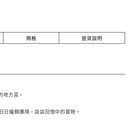
規格
退貨說明
的地方菜。
日日編輯團隊，談談回憶中的寶物。