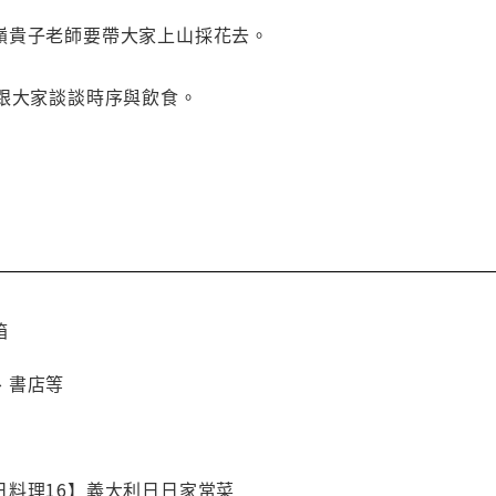
嶺貴子老師要帶大家上山採花去。
要跟大家談談時序與飲食。
箱
、書店等
日料理16】義大利日日家常菜