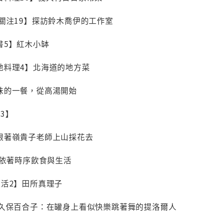
關注19】探訪鈴木喬伊的工作室
書5】紅木小缽
地料理4】北海道的地方菜
味的一餐，從高湯開始
3】
跟著嶺貴子老師上山採花去
】依著時序飲食與生活
生活2】田所真理子
】久保百合子：在罐身上看似快樂跳著舞的提洛爾人