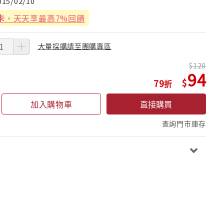
015/02/10
卡
，天天享最高7%回饋
大量採購請至團購專區
120
94
79
加入購物車
直接購買
查詢門市庫存