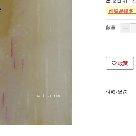
出
版
日
期：
2
刷
誠品聯名
數量
收藏
付款/配送