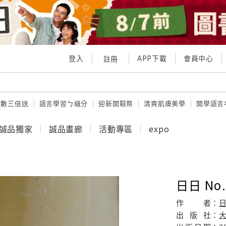
登入
APP下載
會員中心
註冊
點數三倍送
語言學習ㄅ級分
迎新開鞋祭
清爽肌膚美學
開學語言
誠品獨家
誠品畫廊
活動專區
expo
日日 No.
作
者：
出
版
社：