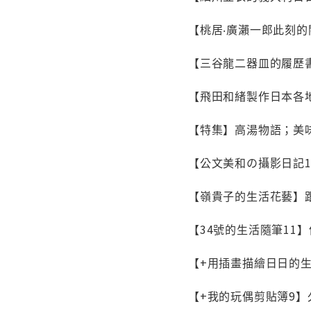
【桃居‧廣瀨一郎此刻的
【三谷龍二器皿的履歷
【飛田和緒製作日本各
【特集】高湯物語；美
【公文美和の攝影日記1
【嶺貴子的生活花藝】
【34號的生活隨筆11
【+用插畫描繪日日的
【+我的玩偶剪貼簿9