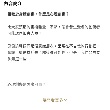
內容簡介
相較於身體創傷，什麼是心理創傷？
比大家預期的更複雜些，不然，怎會發生受虐的創傷者
可能認同加害人呢？
偏偏這種認同是潛意識層次，呈現在不自覺的行動裡，
意識上總是排斥去了解這種可能性，但是，我們又需要
多知道一些....
心理創傷是怎麼回事？
除了科學精準期許的直白文字外，需要多樣的書寫型
展開看更多
式，在不同角度和人性的挫折有所交會，體會創傷和挫
折是什麼？