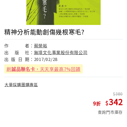
精神分析能動創傷幾根寒毛?
作
者：
蔡榮裕
出
版
社：
無境文化事業股份有限公司
出
版
日
期：
2017/02/28
刷
誠品聯名卡
，天天享最高7%回饋
大量採購團購專區
380
342
9
查詢門市庫存