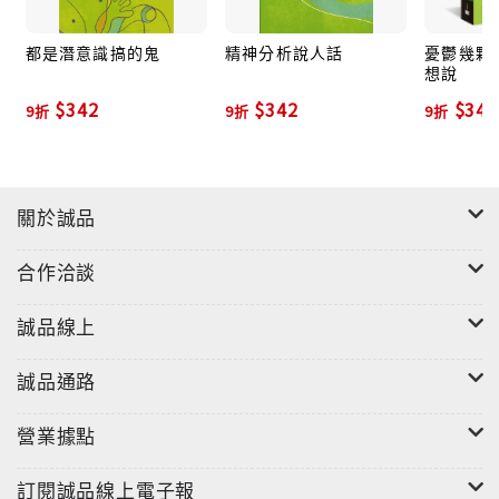
都是潛意識搞的鬼
精神分析說人話
憂鬱幾顆
想說
$342
$342
$342
9折
9折
9折
關於誠品
合作洽談
誠品線上
誠品通路
營業據點
訂閱誠品線上電子報