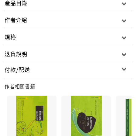
產品目錄
何以人會有創傷？為什麼人不是生下來就勇猛無比呢？
作者介紹
規格
作者從精神分析取向心理治療的經驗、詩、小說、隨
退貨說明
筆、雜文和劇本型式，替被過於簡化的創傷概念多說一
些話，當人無法勇猛無比，人性的出路是何方？
付款/配送
一定是光明嗎？這是過於理想化的期待，但黑暗是什麼
呢？需要多少文字，才能說到黑暗的邊緣呢？
作者相關書籍
本書有精神分析式的情感描繪，由最原始的人性欲望，
到再現欲望的日常材料，型式卻是多樣的，只為了藉由
不同的型式，多接觸一點點人性。