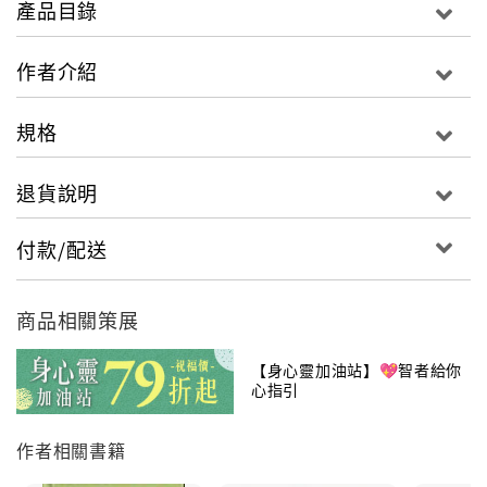
產品目錄
聖嚴法師以深入淺出的筆法，化解一般人對佛教名相典
故的疑團。收錄的十六篇專文，篇篇都是學佛者不可不
作者介紹
知的常識，例如：原始佛教、怎樣做一個居士？怎麼修
持解脫道？為什麼要做佛事？……，並為好奇的讀者解
規格
惑：神通的境界與功用、神鬼的種類、佛陀的生滅年
月、僧人的姓名源流、舍利考原……。
退貨說明
付款/配送
透過本書，可以清楚原始佛教的成立過程與思想，具體
掌握修持的要領，並且了解許多佛教典故由來，豐富你
的學佛人生。
商品相關策展
【身心靈加油站】💖智者給你
心指引
作者相關書籍