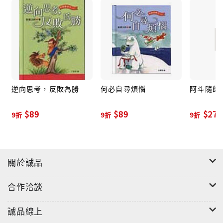
逆向思考，反敗為勝
何必自尋煩惱
阿斗隨師遊
$89
$89
$270
9折
9折
9折
關於誠品
合作洽談
誠品線上