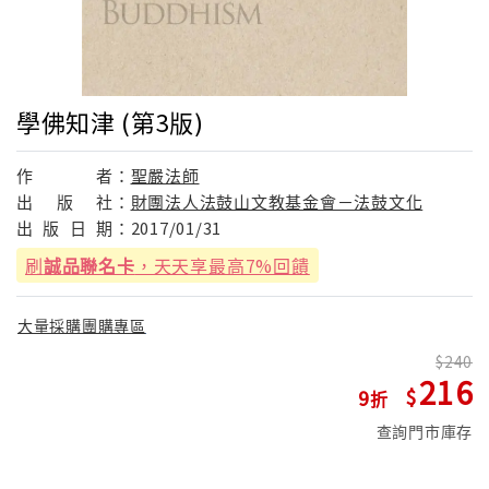
學佛知津 (第3版)
作
者：
聖嚴法師
出
版
社：
財團法人法鼓山文教基金會－法鼓文化
出
版
日
期：
2017/01/31
刷
誠品聯名卡
，天天享最高7%回饋
大量採購團購專區
240
216
9
查詢門市庫存