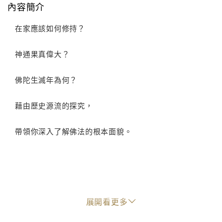
內容簡介
在家應該如何修持？
神通果真偉大？
佛陀生滅年為何？
藉由歷史源流的探究，
帶領你深入了解佛法的根本面貌。
本書提供最基本的佛教常識，幫助讀者在最短的時間
展開看更多
內，一窺佛教究竟。