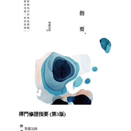
禪門修證指要 (第3版)
作
聖嚴法師