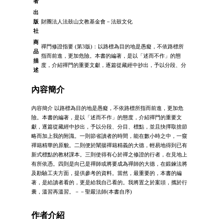
者
出
版
財團法人法鼓山文教基金會－法鼓文化
社
商
禪門修證指要 (第3版)：以路標為目的地是愚癡，不依路標所
品
指而前進，更加危險。本書的編著，是以「述而不作」的態
描
度，介紹禪門的重要文獻，逐篇從藏經中抄出，予以分段、分
述
內容簡介
內容簡介 以路標為目的地是愚癡，不依路標所指而前進，更加危
險。本書的編著，是以「述而不作」的態度，介紹禪門的重要文
獻，逐篇從藏經中抄出，予以分段、分目、標點，並且抉擇取捨節
略而加上我的附識。一則節省讀者的時間，能在數小時之中，一窺
禪籍精華的原貌。二則便於闡揚禪籍精義的大德，輕易地得到已有
新式標點的教材課本。三則使得有心於禪之修證的行者，在見地上
有所依憑。四則是向已是禪師或將要成為禪師的大德，在鍛鍊法將
及勘驗工夫方面，提供參考的資料。當然，最重要的，本書的編
著，是給讀者看的，更是給我自己看的。我將置之於案頭，攜於行
囊，溫習再溫習。－－聖嚴法師(本書自序)
作者介紹