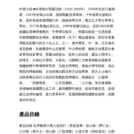
作者介紹 ■作者簡介聖嚴法師（1930-2009年） 1930年生於江蘇南
通，1943年於狼山出家，後因戰亂投身軍旅，十年後再次披剃出
家。曾於高雄美濃閉關六年，隨後留學日本，獲立正大學文學博士
學位。1975年應邀赴美弘法。1989年創建法鼓山，並於2005年開
創繼起漢傳禪佛教的「中華禪法鼓宗」。聖嚴法師是一位思想家、
作家暨國際知名禪師，曾獲臺灣《天下》雜誌遴選為「四百年來臺
灣最具影響力的五十位人士」之一。著作豐富，中、英、日文著作
達百餘種，先後獲頒中山文藝獎、中山學術獎、總統文化獎及社會
各界的諸多獎項。聖嚴法師提出「提昇人的品質，建設人間淨土」
的理念，主張以大學院、大普化、大關懷三大教育推動全面教育，
相繼創辦中華佛學研究所、法鼓文理學院、僧伽大學等院校，也以
豐富的禪修經驗、正信的佛法觀念和方法指導東、西方人士修行。
法師著重以現代人的語言和觀點普傳佛法，陸續提出「心靈環
保」、「四種環保」、「心五四運動」、「心六倫」等社會運動，
並積極推展國際弘化工作，參與國際性會談，促進宗教交流，提倡
建立全球性倫理，致力世界和平。其寬闊胸襟與國際化視野，深獲
海內外肯定。
產品目錄
產品目錄 自序略辨大乘入道四行（菩提達摩）息心銘（釋亡名）
心王銘（傅大士）信心銘（三祖僧璨）入道方便（四祖道信）心銘