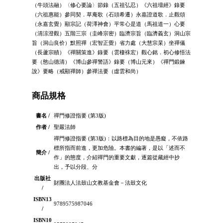
（牛頭法融）〈修心要論〉節錄（五祖弘忍）《六祖壇經》錄要
（六祖惠能）參同契．草庵歌（石頭希遷）永嘉證道歌．止觀頌
（永嘉玄覺）顯宗記（荷澤神會）平常心是道（馬祖道一）心要
（清涼澄觀）五階三宗（圭峰宗密）臨濟宗旨（臨濟義玄）洞山宗
旨（洞山良价）默照禪（宏智正覺）省力處（大慧宗杲）坐禪儀
（長蘆宗賾）《禪關策進》錄要（雲棲袾宏）觀心銘．初心修悟法
要（憨山德清）《博山參禪警語》錄要（博山元來）《禪門鍛鍊
說》要略（戒顯禪師）參禪法要（虛雲和尚）
商品規格
書名 /
禪門修證指要 (第3版)
作者 /
聖嚴法師
禪門修證指要 (第3版)：以路標為目的地是愚癡，不依路
標所指而前進，更加危險。本書的編著，是以「述而不
簡介 /
作」的態度，介紹禪門的重要文獻，逐篇從藏經中抄
出，予以分段、分
出版社
財團法人法鼓山文教基金會－法鼓文化
/
ISBN13
9789575987046
/
ISBN10