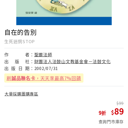
自在的告別
生死迷惘STOP
作
者：
聖嚴法師
出
版
社：
財團法人法鼓山文教基金會－法鼓文化
出
版
日
期：
2002/07/31
刷
誠品聯名卡
，天天享最高7%回饋
大量採購團購專區
99
89
9
查詢門市庫存