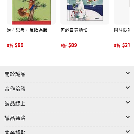
逆向思考，反敗為勝
何必自尋煩惱
阿斗隨師遊
$89
$89
$270
9折
9折
9折
關於誠品
合作洽談
誠品線上
誠品通路
營業據點