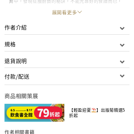
育中，發現征服廚藝的秘訣，不能光靠好的食譜而已，
更需仰賴廚師本身對於食材、技巧、過程皆具有深厚的
展開看更多
理解度與知識。食譜，不僅能引導人創造出令人愉悅的
美食，還可以豐富人們的身心，增進彼此間歡樂的情
作者介紹
誼。
食材與器具，是廚房中的關鍵要素，大多數的人視之為
規格
理所當然。然而，如何檢視魚的鮮度，或如何選擇成熟
的甜瓜，對全世界的廚師來說，都曾經是心中懼怕的難
退貨說明
題。《法國藍帶廚房經典技巧》提供相關資訊，讓您能
夠更有效地利用採購的食材，而且還可以認識許多來自
付款/配送
全球各地的新食材。在本書中，不但為您解說，而且還
進一步示範如何選擇及保存生鮮食品，還有提供諸如：
去皮、切割、烹調的標準前置作業之相關建議。
商品相關策展
現代的廚師能夠取得運用的專業器具，其種類絕對遠遠
超過前人。積極投入的美食家，可以將自家的廚房擴充
【輕盈迎夏⛱️】出版菊精選5
折起
裝備，複製成自己所鍾愛的餐廳的縮小翻版。《法國藍
帶廚房經典技巧》的獨特之處，就在於它對於如何選擇
作者相關書籍
正確器具的解說亦極為詳細，正有如它對各種食材的詳