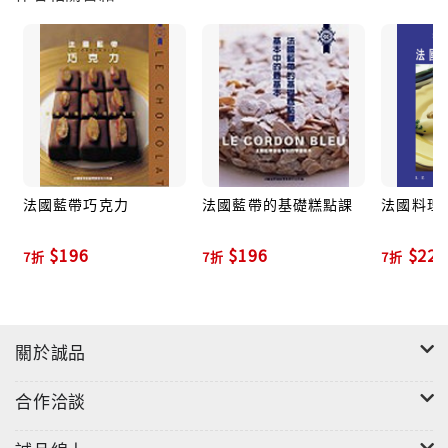
盡介紹。
法國藍帶廚藝學院之50多位國際名廚所組成的團隊，多
年來將他們的精湛技能(know-how)傳授給業餘愛好
者、追求技藝精進的廚師，以及經驗老道的專業廚師，
不遺餘力。在培訓的過程中，學生們得以接觸到不同的
新食材與新器具，加以運用，融入各自的廚藝風格中，
在課室之外，得以增進新的自信心，進而活躍於課堂之
法國藍帶巧克力
法國藍帶的基礎糕點課
法國料理基
外的自家廚房、真實市場與職場中。因此，我們衷心地
期盼《法國藍帶廚房經典技巧》也能為您提供同樣的助
$196
$196
$224
益。
7折
7折
7折
烹飪愛好者的最佳參考書；美食追尋者的知識寶庫。
在廚藝這個領域中，無論你已是經驗老道，還是只是個
新手，無庸置疑，懂得如何善用你的廚房中所有的一切
關於誠品
器具及材料，是非常重要的一環。這本新書由法國藍帶-
--舉世聞名之廚藝學院之廚師所著，有如一本囊括了全
合作洽談
世界之食材、器具、技巧的迷你百科全書，足以使所需
之前置準備作業萬無一失。