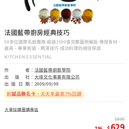
法國藍帶廚房經典技巧
50多位國際名廚團隊‧超過1500張完整圖例解說‧傳授食材、
器具、專業術語、精湛技巧‧成功料理的絕佳保證
KITCHEN ESSENTIAL
作
者：
法國藍帶廚藝學院
出
版
社：
大境文化事業有限公司
出
版
日
期：
2009/09/09
刷
誠品聯名卡
，天天享最高7%回饋
大量採購團購專區
899
629
7