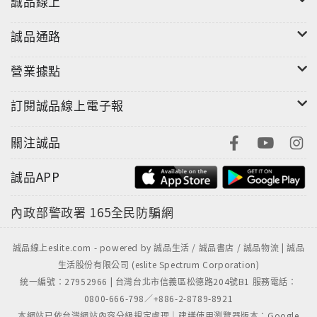
誠品線上
所有關於魚類與甲殼類海鮮、肉類、禽鳥類與野味、乳
製品、穀物、米、麵粉、麵包、義大利麵、蔬菜、水
誠品通路
果、堅果類、調香料，你必須知道如何去選擇、烹調，
來款待眾多親友，及以高格調的方式呈現出異國風味食
營業據點
品之相關知識與技巧，都清楚地展現在您的眼前。
訂閱誠品線上電子報
本書中，除了超過1500張精心拍攝的照片之外，還包含
了各式各樣實用的圖表，詳述烹調所需時間及方式、幾
人份、等量數據，外加許多副表以提供營養與保存之相
關注誠品
關資訊。
誠品APP
法國藍帶廚藝學院的《廚房經典技巧》，不僅只是包含
了許多與食材、器具、專業術語、烹飪技巧相關，圖表
內政部警政署
165全民防騙網
豐富的實用工具書，更是本任何對烹飪有興趣的人，都
可以從中享受樂趣，欲逐頁翻閱的入門烹飪書籍。
誠品線上eslite.com - powered by 誠品生活 / 誠品書店 / 誠品物流 | 誠品
生活股份有限公司 (eslite Spectrum Corporation)
統一編號：27952966 | 台灣台北市信義區松德路204號B1 服務電話：
0800-666-798／+886-2-8789-8921
本網站已依台灣網站內容分級規定處理｜建議使用瀏覽器版本：Google