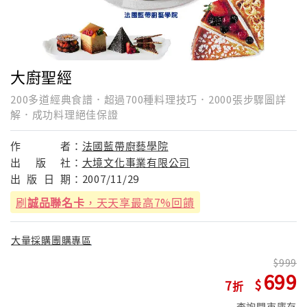
大廚聖經
200多道經典食譜．超過700種料理技巧．2000張步驟圖詳
解．成功料理絕佳保證
作
者：
法國藍帶廚藝學院
出
版
社：
大境文化事業有限公司
出
版
日
期：
2007/11/29
刷
誠品聯名卡
，天天享最高7%回饋
大量採購團購專區
999
699
7
查詢門市庫存