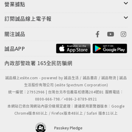
營業據點
即使是經過精心挑選，滿意度極高的食材，要如何在完
整地保存營養分、增進其風味，進而將最佳狀態呈現出
訂閱誠品線上電子報
來的前提之下，完成前置作業與烹調，是一個重要的課
題。法國藍帶的廚師，就是能夠提供這些訣竅的優秀人
關注誠品
選。
誠品APP
內政部警政署
165全民防騙網
誠品線上eslite.com - powered by 誠品生活 / 誠品書店 / 誠品物流 | 誠品
在本書共15章，及數百個個別的步驟介紹中，藉由特別
生活股份有限公司 (eslite Spectrum Corporation)
拍攝的照片，為各位解說各種可以讓您儘速上手的基礎
統一編號：27952966 | 台灣台北市信義區松德路204號B1 服務電話：
技術，及多種烹飪用食材。各位可以從所有的食譜描述
0800-666-798／+886-2-8789-8921
中得知如何以最佳的方式來保存食材，及清理甲殼類海
本網站已依台灣網站內容分級規定處理｜建議使用瀏覽器版本：Google
鮮；如何進行魚類的去鱗、切除取出多餘的部位及分
Chrome版本60以上 / Firefox版本48以上 / Safari 版本11以上
解；如何進行家禽類的去骨與綁縛；如何製作包括酵母
麵包與義大利麵在內之各種麵糰。還有，各種詳細的肉
Passkey Pledge