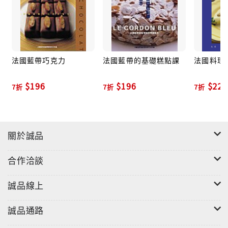
料理愛好者的最佳參考書；美食追尋者的知識寶庫。從
法國藍帶巧克力
法國藍帶的基礎糕點課
法國料理基
法國藍帶《大廚聖經》中，各位可以看到最新鮮的食材
具有什麼樣的特徵，如何分辨出品質不佳的食材，及如
$196
$196
$224
何從眾多的烹飪用製品中做出正確的選擇，增進您判斷
7折
7折
7折
的自信，並從中得到樂趣。此外，各位也將對許多原本
感到陌生而稀有，現在卻似乎經常會出現在超市陳列架
上的蔬菜、水果、調味料，變得越來越熟悉了。這許多
關於誠品
相關資訊，尤其是在現今各種異國料理如此地受到歡迎
的情況下，更有助於讓您能夠充分享受準備與享用這類
合作洽談
菜餚時的樂趣！
誠品線上
誠品通路