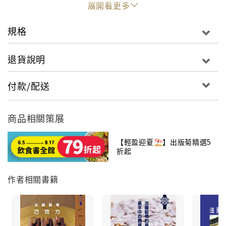
展開看更多
烹飪專門技術精髓的寶庫，內容涵蓋了許多人在一生中
都無法學到的料理技能與技術。本書由手藝精湛的廚師
規格
們通力合作而成，內容兼具家庭料理，是一本獨特而不
可或缺的參考書籍，想必可以成為世界上最經典的料理
退貨說明
書之一。透過書中清晰明瞭的特寫式彩色照片，各位讀
者就可以清楚地知道如何選擇最佳的食材，以最有效率
付款/配送
的方式來完成前置作業，以多種調理方式來成功地完成
料理製作，以及最後如何在餐桌上呈現出令人垂涎欲滴
盤飾的技巧。
商品相關策展
【輕盈迎夏⛱️】出版菊精選5
折起
作者相關書籍
現今市面上可以見到在販售的各式各樣食材，種類與數
量之多，簡直是令人感到眼花撩亂！然而，每一位優秀
的廚師都深知，小心地挑選新鮮食材，是調理出成功菜
餚的第一步。