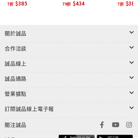
$385
$434
$385
7折
79折
7折
剖書
書
【上肢平衡體位：提振精神，打通脈輪與神經系統的能
量通道】
強化上肢的肌肉、骨骼與韌帶，可以提振精神、活躍心
智、觸發身體的調節功能，並有助神經脈衝向上傳導，
關於誠品
暢通脈輪與神經系統的通道，使能量得以在體內均衡流
動。
合作洽談
【倒立體位：瑜伽體位法之王，能深層活化腦部、心
誠品線上
肺、神經系統】
所謂倒立，即為反轉平日正常的姿勢，使頭部低於心
誠品通路
臟、下肢高於心臟。精準練習，可以促進靜脈回流，強
化腦脊髓液的沖刷排毒能力，活絡副交感神經，降低血
營業據點
壓，刺激腦內啡分泌，提升心肺功能，穩定專注力，使
訂閱誠品線上電子報
身體進入更高層、更深入的淨化與放鬆。
關注誠品
【為了安全練習，絕對必要先行理解】
上肢平衡與倒立體位的療癒功效，不僅擴及全身系統，