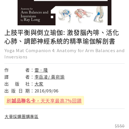
上肢平衡與倒立瑜伽: 激發腦內啡、活化
心肺、調節神經系統的精準瑜伽解剖書
Yoga Mat Companion 4: Anatomy for Arm Balances and
Inversions
作
者：
雷．隆
譯
者：
李岳凌/ 黃宛瑜
出
版
社：
大家
出
版
日
期：
2016/09/06
刷
誠品聯名卡
，天天享最高7%回饋
大量採購團購專區
550