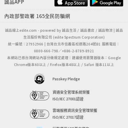
誠品APP
更深入大腦心智層面，動作難度也相對較高，因此，練
習前絕對需要先理解每一個細部動作，才能確保安全。
內政部警政署
165全民防騙網
【多角度、精細解剖22組體位】
誠品線上eslite.com - powered by 誠品生活 / 誠品書店 / 誠品物流 | 誠品
本書詳論上肢平衡、倒立與復原體位等22組體位，從概
生活股份有限公司 (eslite Spectrum Corporation)
述、重要關節擺位、準備動作、替代方法、單一步驟指
統一編號：27952966 | 台灣台北市信義區松德路204號B1 服務電話：
引等單元，帶你深入認識每一種體位，讓你更有效率地
0800-666-798／+886-2-8789-8921
掌握體位法。
本網站已依台灣網站內容分級規定處理｜建議使用瀏覽器版本：Google
Chrome版本60以上 / Firefox版本48以上 / Safari 版本11以上
Passkey Pledge
資通安全管理系統榮獲
ISO/IEC 27001認證
雲端服務資訊安全管理榮獲
ISO/IEC 27017認證