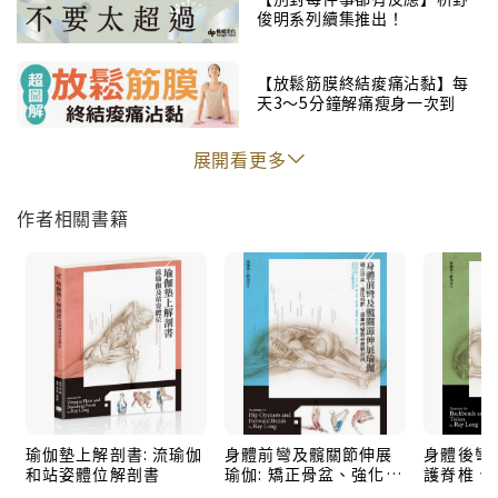
俊明系列續集推出！
頸肩背乃身心智健康的樞紐，
反轉身體使用慣性，重啟靈活自如的力量！
【放鬆筋膜終結痠痛沾黏】每
天3～5分鐘解痛瘦身一次到
位！
難度越高的體位，越需要精密的拆解指導，
展開看更多
利用最新醫學解剖技術圖示，多角度透視瑜伽體位，
一眼即可辨識並對應肌肉的伸、縮，以及施力的深淺、
作者相關書籍
方向與角度，
確保每一個動作正確、安全無虞。
我們人類是以兩足直立行走的動物，髖部與下肢都設計
來負重，頸肩背和上肢則重靈活敏捷，以利我們跟外在
世界互動。上肢平衡和倒立體位的共同點，就是將各種
對立整合在身體內，藉此開發少用而僵硬的肌肉，強化
骨骼與韌帶，並進一步調節心血管、內分泌與神經系統
瑜伽墊上解剖書: 流瑜伽
身體前彎及髖關節伸展
身體後彎與
的平衡，為心智注入堅實能量。
和站姿體位解剖書
瑜伽: 矯正骨盆、強化肌
護脊椎、
群、遠離疼痛的身體解
化冥想的