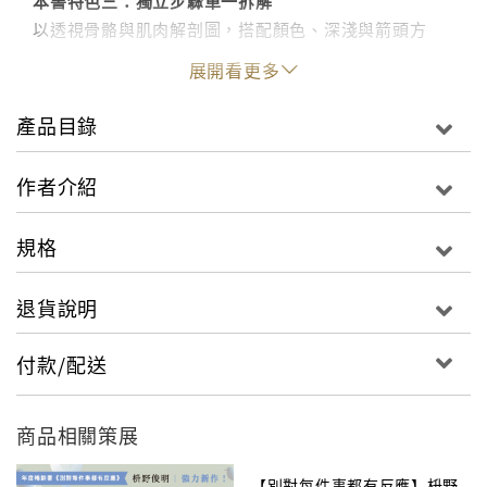
本書特色三：獨立步驟單一拆解
以透視骨骼與肌肉解剖圖，搭配顏色、深淺與箭頭方
向，一步一步帶領你伸縮肌群以控制關節擺位，並詳細
展開看更多
解說各技巧背後的原理。在步驟最後，也簡要總結所有
肌群，讓你循序漸進啟動每一條相關肌肉。
產品目錄
本書特色四：活用「擰轉」與「氣囊」技巧，保護關節
作者介紹
安全，是練習瑜伽首重的原則。除了充分理解每個動作
的擺位、施力的深淺，雷‧隆醫師更特別傳授「擰轉」與
規格
「氣囊」技巧，幫助你破解練習進階體位所碰到的瓶
頸。
退貨說明
◎專業瑜伽師資必備指定教科書《瑜伽墊上解剖書》系
付款/配送
列最終第4集！
◎Bandha Yoga 創始人、知名骨科醫師雷‧隆精準細膩
的瑜伽解剖指南！
商品相關策展
◎特邀國內醫學瑜伽權威 Judy老師 吳惠美 全文專業校
訂！
【別對每件事都有反應】枡野