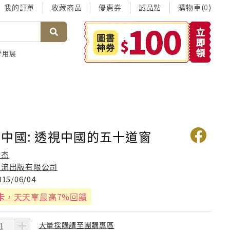
我的訂單
收藏商品
優惠券
誠品點
購物車(
)
0
考用展
中國: 透視中國的五十道窗
余杰
主流出版有限公司
015/06/04
卡
，天天享最高7%回饋
大量採購請至團購專區