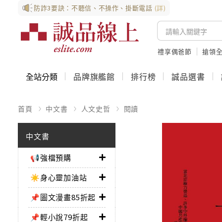
防詐3要訣：不聽信、不操作、掛斷電話
(詳)
禮享偶爸節
搶領全
全站分類
品牌旗艦館
排行榜
誠品選書
首頁
中文書
人文史哲
閱讀
中文書
📢強檔預購
☀️身心靈加油站
📌圖文漫畫85折起
📌輕小說79折起