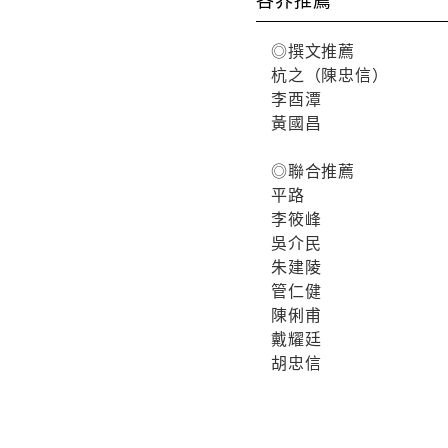
◎撰文推薦
杭之（陳忠信）
李酉潭
黃國昌
◎聯合推薦
平路
李筱峰
吳介民
朱建陵
管仁健
陳俐甫
戴耀廷
胡忠信