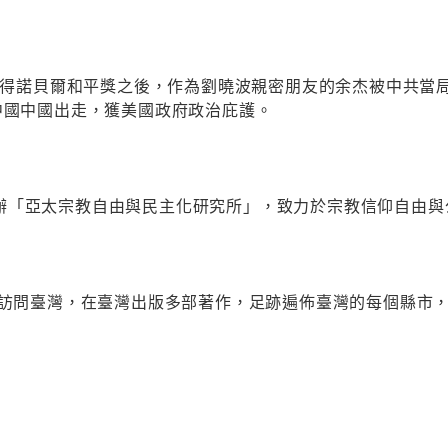
波獲得諾貝爾和平獎之後，作為劉曉波親密朋友的余杰被中共當
中國中國出走，獲美國政府政治庇護。
辦「亞太宗教自由與民主化研究所」，致力於宗教信仰自由與
多次訪問臺灣，在臺灣出版多部著作，足跡遍佈臺灣的每個縣市