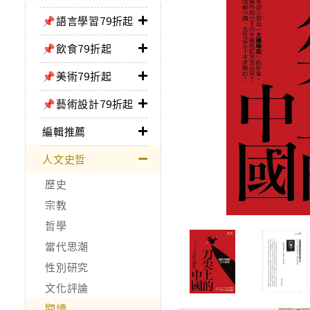
📌語言學習79折起
📌飲食79折起
📌美術79折起
📌藝術設計79折起
編輯推薦
人文史哲
歷史
宗教
哲學
當代思潮
性別研究
文化評論
閱讀