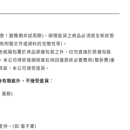
注意！猶豫期非試用期)，辦理退貨之商品必須是全新狀態
有附隨文件或資料的完整性等)。
他紙箱包覆於商品原廠包裝之外，切勿直接於原廠包裝
本公司得依毀損程度扣除回復原狀必要費用(整新費)後
瑕疵，本公司接受退貨。
身有瑕疵外，不接受退貨：
蛋糕)
供。(如:電子書)