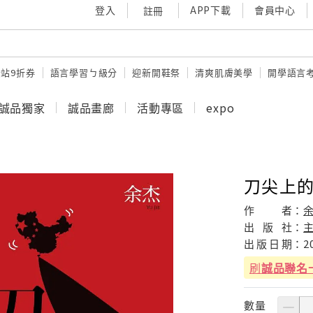
登入
APP下載
會員中心
註冊
站9折券
語言學習ㄅ級分
迎新開鞋祭
清爽肌膚美學
開學語言
誠品獨家
誠品畫廊
活動專區
expo
刀尖上的
作
者：
出
版
社：
出
版
日
期：
2
刷
誠品聯名
數量