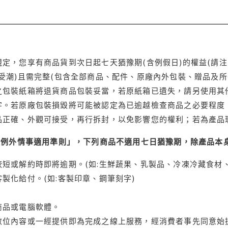
定，您享有商品貨到次日起七天猶豫期(含例假日)的權益(請
受潮)且需完整(包含全部商品、配件、原廠內外包裝、贈品及所
之包裝紙箱將退貨商品包裝妥當，若原紙箱已遺失，請另使用其
字。若原廠包裝損毀將可能被認定為已逾越檢查商品之必要程度，
品正確、外觀可接受，再行拆封，以免影響您的權利；若為產品
理例外情事適用準則」，下列商品不適用七日猶豫期，除產品本
短或解約時即將逾期。(如:生鮮蔬果、乳製品、冷凍冷藏食材、
製化給付。(如:客製印章、鋼筆刻字)
商品或電腦軟體。
位內容或一經提供即為完成之線上服務，經消費者事先同意始提