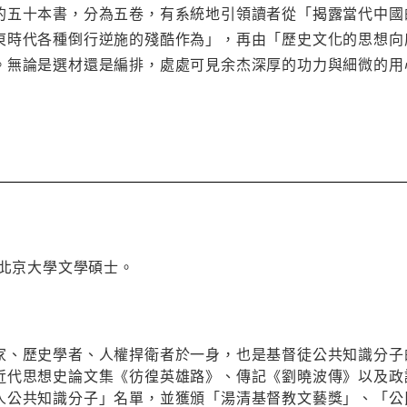
的五十本書，分為五卷，有系統地引領讀者從「揭露當代中國的
東時代各種倒行逆施的殘酷作為」，再由「歷史文化的思想向
。無論是選材還是編排，處處可見余杰深厚的功力與細微的用
，北京大學文學碩士。
家、歷史學者、人權捍衛者於一身，也是基督徒公共知識分子
近代思想史論文集《彷徨英雄路》、傳記《劉曉波傳》以及政
人公共知識分子」名單，並獲頒「湯清基督教文藝獎」、「公