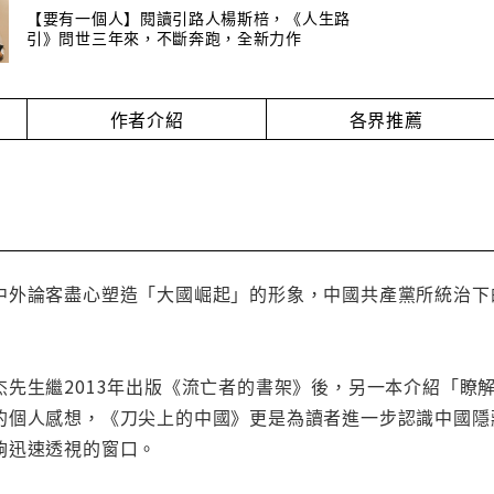
【要有一個人】閱讀引路人楊斯棓，《人生路
引》問世三年來，不斷奔跑，全新力作
作者介紹
各界推薦
中外論客盡心塑造「大國崛起」的形象，中國共產黨所統治下
杰先生繼2013年出版《流亡者的書架》後，另一本介紹「瞭
的個人感想，《刀尖上的中國》更是為讀者進一步認識中國隱
夠迅速透視的窗口。