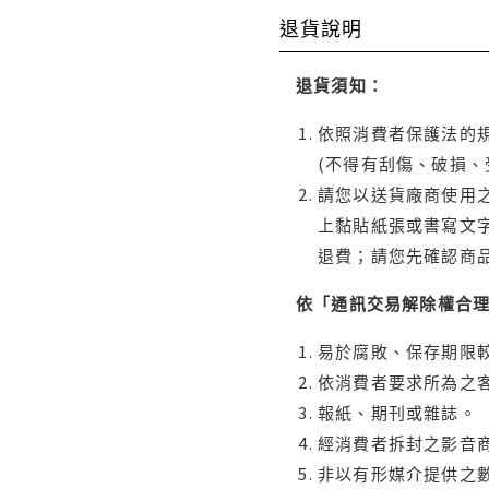
退貨說明
退貨須知：
依照消費者保護法的規
(不得有刮傷、破損、
請您以送貨廠商使用
上黏貼紙張或書寫文
退費；請您先確認商
依「通訊交易解除權合
易於腐敗、保存期限較
依消費者要求所為之客
報紙、期刊或雜誌。
經消費者拆封之影音
非以有形媒介提供之數