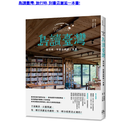
島讀臺灣: 旅行時, 到書店邂逅一本書!