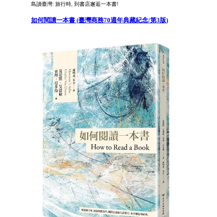
島讀臺灣: 旅行時, 到書店邂逅一本書!
如何閱讀一本書 (臺灣商務70週年典藏紀念/第3版)