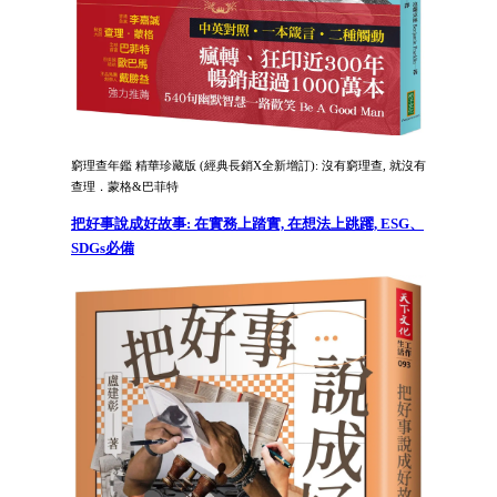
窮理查年鑑 精華珍藏版 (經典長銷X全新增訂): 沒有窮理查, 就沒有
查理．蒙格&巴菲特
把好事說成好故事: 在實務上踏實, 在想法上跳躍, ESG、
SDGs必備