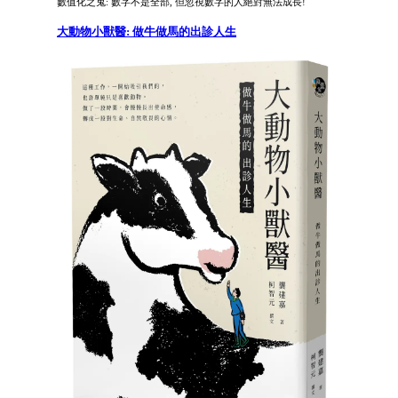
數值化之鬼: 數字不是全部, 但忽視數字的人絕對無法成長!
大動物小獸醫: 做牛做馬的出診人生