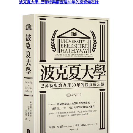
波克夏大學: 巴菲特與窮查理30年的投資備忘錄