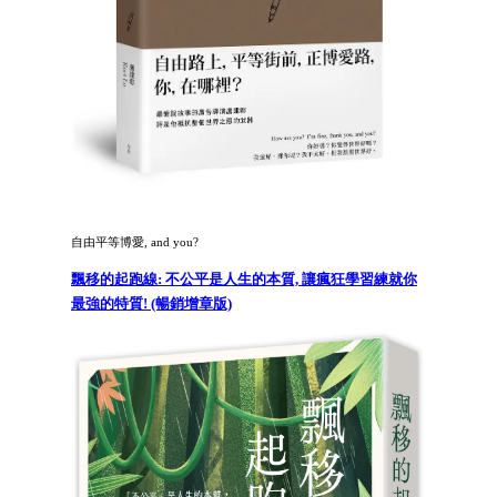
自由平等博愛, and you?
飄移的起跑線: 不公平是人生的本質, 讓瘋狂學習練就你
最強的特質! (暢銷增章版)