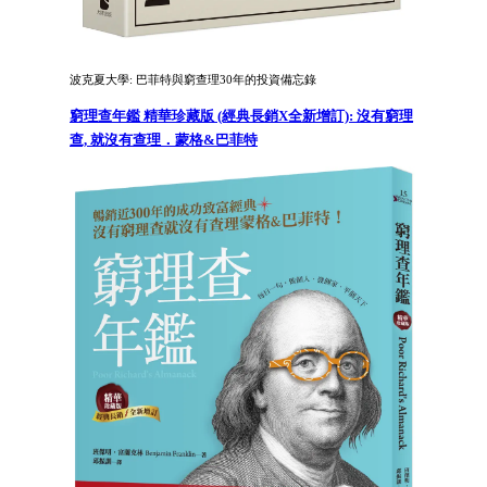
波克夏大學: 巴菲特與窮查理30年的投資備忘錄
窮理查年鑑 精華珍藏版 (經典長銷X全新增訂): 沒有窮理
查, 就沒有查理．蒙格&巴菲特