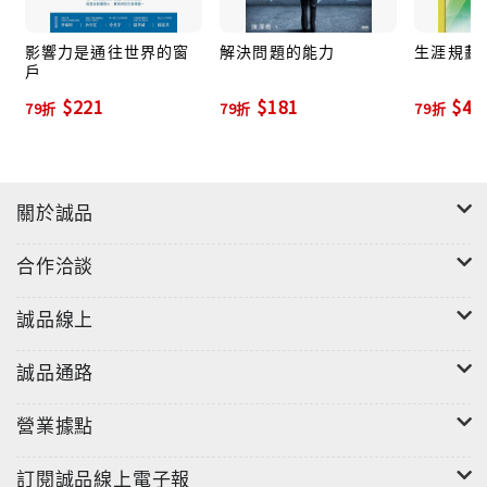
影響力是通往世界的窗
解決問題的能力
生涯規劃 
戶
$221
$181
$43
79折
79折
79折
關於誠品
合作洽談
誠品線上
誠品通路
營業據點
訂閱誠品線上電子報