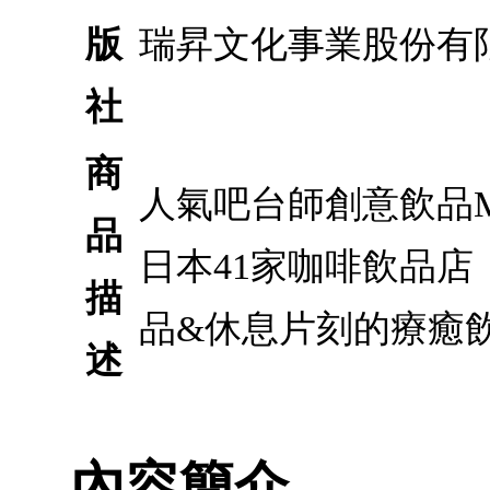
版
瑞昇文化事業股份有
社
商
人氣吧台師創意飲品Me
品
日本41家咖啡飲品店
描
品&休息片刻的療癒
述
內容簡介