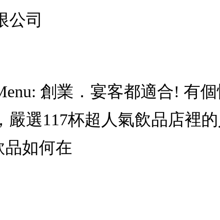
限公司
nu: 創業．宴客都適合! 有
，嚴選117杯超人氣飲品店裡
飲品如何在