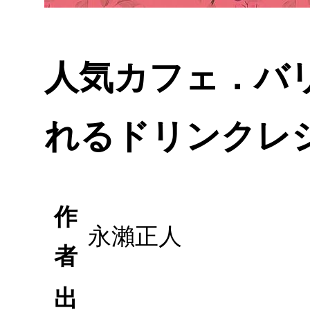
人気カフェ．バリ
れるドリンクレシ
作
永瀨正人
者
出