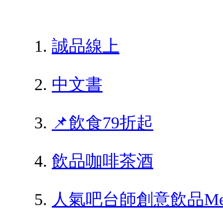
誠品線上
中文書
📌飲食79折起
飲品咖啡茶酒
人氣吧台師創意飲品Men