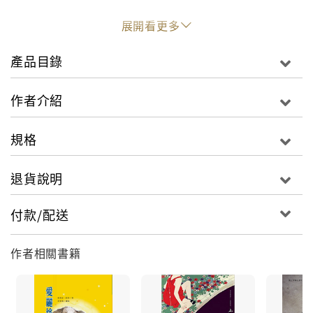
不朽奇幻童話經典
展開看更多
電影《魔境夢遊》原著
產品目錄
雙插畫版本，一次擁有！
作者介紹
規格
英文版選用原版插畫「約翰．田尼爾」復刻手繪插圖；
退貨說明
中文版則採用當代知名畫家曾銘祥先生作品
付款/配送
作者相關書籍
一個無聊的夏日午後，愛麗絲陪同姊姊在樹下看書，突
然看見一隻穿著背心、帶著懷錶的小白兔跑過她身旁，
好奇的愛麗絲緊追在後，一個不小心卻掉進兔子洞裡，