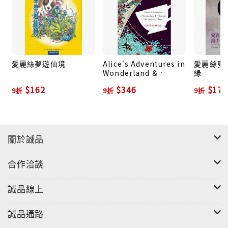
墜入一個奇幻的世界。
在這裡，愛麗絲可以任意變大變小，動物都會說話；蘑
菇上的毛毛蟲、公爵夫人，還有喜歡惡作劇的柴郡貓，
遇見的人事物都讓她驚奇萬分；在帽匠先生的邀請下，
愛麗絲夢遊仙境
Alice's Adventures in
愛麗絲夢
Wonderland &
緣
愛麗絲參加撲克牌王國的宴會，卻面臨了紅心皇后的瘋
Through the
$162
$346
$171
狂審判……
9折
9折
9折
Looking-Glass
關於誠品
《愛麗絲夢遊仙境》與《愛麗絲鏡中奇遇》出版後，備
受大人小孩喜愛，甚至獲得英國維多利亞女王的青睞，
合作洽談
旋風席捲全世界，被改編成無數戲劇、電影、歌劇、舞
台劇、芭蕾舞、木偶劇、卡通等，是世界上流行最廣、
誠品線上
影響最大的童話著作之一。
誠品通路