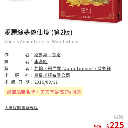
愛麗絲夢遊仙境 (第2版)
Alice's Adventures in Wonderland
作
者：
路易斯．凱洛
譯
者：
李漢昭
繪
者：
約翰．田尼爾 (John Tenniel)/ 曾銘祥
出
版
社：
晨星出版有限公司
出
版
日
期：
2016/03/31
刷
誠品聯名卡
，天天享最高7%回饋
大量採購團購專區
250
225
9