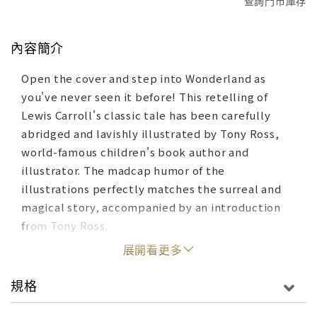
查詢門市庫存
內容簡介
Open the cover and step into Wonderland as
you've never seen it before! This retelling of
Lewis Carroll's classic tale has been carefully
abridged and lavishly illustrated by Tony Ross,
world-famous children's book author and
illustrator. The madcap humor of the
illustrations perfectly matches the surreal and
magical story, accompanied by an introduction
from Tony Ross.
展開看更多
規格