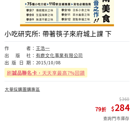
小吃研究所: 帶著筷子來府城上課 下
作
者：
王浩一
出
版
社：
有鹿文化事業有限公司
出
版
日
期：
2015/10/08
刷
誠品聯名卡
，天天享最高7%回饋
大量採購團購專區
360
284
79
查詢門市庫存