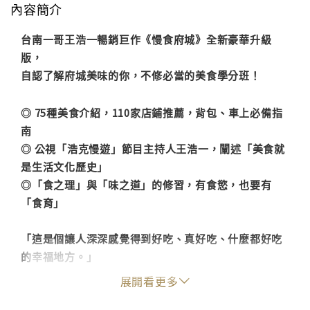
內容簡介
台南一哥王浩一暢銷巨作《慢食府城》全新豪華升級
版，
自認了解府城美味的你，不修必當的美食學分班！
◎ 75種美食介紹，110家店鋪推薦，背包、車上必備指
南
◎
公視「浩克慢遊」節目主持人王浩一，闡述「美食就
是生活文化歷史」
◎
「食之理」與「味之道」的修習，有食慾，也要有
「食育」
「這是個讓人深深感覺得到好吃、真好吃、什麼都好吃
的幸福地方。」
－－王浩一
展開看更多