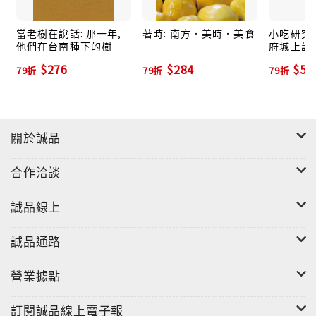
有韻的文化尾巴。
當老樹在說話: 那一年,
著時: 南方．美時．美食
小吃研究所
他們在台南種下的樹
府城上課 
學分八：海鮮是主角，也是小吃
售)
$276
$284
$56
虱目魚鹹、蝦捲、浮水魚羹、小卷米粉……
79折
79折
79折
梳理府城海鮮美食，真是驚人。我是來自山城的人，到
了這座城，開啓了所有解放的味蕾。
關於誠品
學分九：台南人愛喝湯
牛肉湯、酸辣湯、魚冊湯、蒜頭蜆仔湯……
合作洽談
老府城人如果從事小吃行業，都自稱是「做湯水的」。
湯品的背景故事值得探究。
誠品線上
學分十：日治時期後的美食小抽屜
誠品通路
布丁、克林姆麵包、關東煮、大福……
日本的明治維新也是「美食維新」。來自歐洲的飲食習
營業據點
慣改變日本，也改變了台灣。
訂閱誠品線上電子報