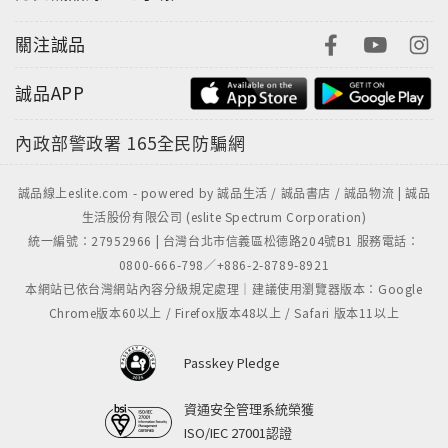
學分十一：這個茶那個茶，都不是茶
青草茶、蓮藕茶、杏仁茶、麵茶……
關注誠品
「茶」字，不侷限是由茶葉所沖泡的茶水，而是「飲
誠品APP
料」，重點是不能有其他顆粒狀的添加物。
內政部警政署
165全民防騙網
學分十二：甜點，喜新戀舊的幸福味道
手工古早味雞蛋糕、霜淇淋、天公好運餅、赤崁黑
誠品線上eslite.com - powered by 誠品生活 / 誠品書店 / 誠品物流 | 誠品
糖……
生活股份有限公司 (eslite Spectrum Corporation)
府城街頭的甜點種類許多，它們隨時都在誘惑著我們，
統一編號：27952966 | 台灣台北市信義區松德路204號B1 服務電話：
也撫慰著我們疲憊的心靈。
0800-666-798／+886-2-8789-8921
本網站已依台灣網站內容分級規定處理｜建議使用瀏覽器版本：Google
Chrome版本60以上 / Firefox版本48以上 / Safari 版本11以上
Passkey Pledge
資通安全管理系統榮獲
ISO/IEC 27001認證