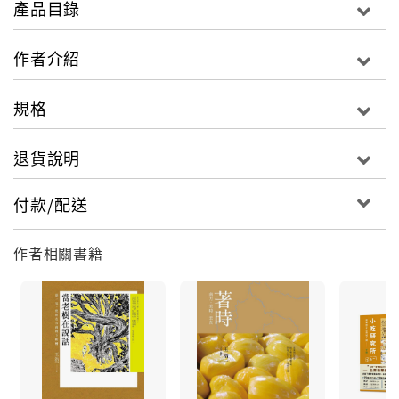
關於台南美食的一槌定音之作！
產品目錄
在小吃首都，信步漫遊，隨處都是令人垂涎、流連的小
作者介紹
吃食肆。只不過在府城，除了吃美食，更是吃歷史、吃
文化。二十年來，他在府城舊時光裡探尋，追蹤美食的
規格
演變，也記錄前人的菜香餘韻。
退貨說明
王浩一繼暢銷作品《慢食府城》後，對於府城小吃的寬
度與深度，有更多想法與探索。本書以食材為經，以文
付款/配送
史為緯，王浩一縱橫其中，如台灣版「孤獨美食家」，
探討「食物的四度空間」，結合美食品嚐、顏色印象、
作者相關書籍
氣質韻味、市井聲響，寫出府城美食書寫新經典。
小吃研究所下冊，必修學分介紹：
學分七：糯米的傳統美食
米糕粥、糯米大腸、花生菜綜、雙糕潤……
傳統美食的精髓，糯米總留下古人飲食習俗之中，特別