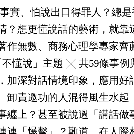
出事實、怕說出口得罪人？總
情？想更懂說話的藝術，就靠
著作無數、商務心理學專家齊
不懂說」主題 ╳ 共59條事
，加深對話情境印象，應用好
、卸責邀功的人混得風生水起
事纏上？甚至被說過「講話做
連連「爆擊」？難道，在人際