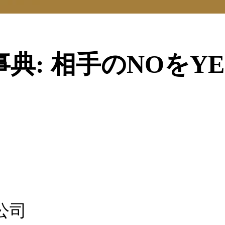
典: 相手のNOをY
公司