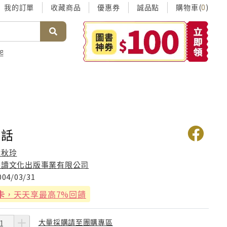
我的訂單
收藏商品
優惠券
誠品點
購物車(
)
0
起
神話
侯秋玲
喜讀文化出版事業有限公司
004/03/31
卡
，天天享最高7%回饋
大量採購請至團購專區