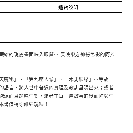
退貨說明
暇給的瑰麗畫面映入眼簾… 反映東方神祕色彩的阿拉
天魔毯」、「第九座人像」、「木馬姻緣」…等故
的語言，將人世中普遍的真理及教訓呈現出來；或者
深遠而且趣味生動，編者在每一篇故事的後面均以生
本書值得你細細玩味！