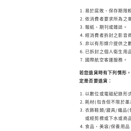
易於腐敗、保存期限較
依消費者要求所為之客
報紙、期刊或雜誌。
經消費者拆封之影音
非以有形媒介提供之數
已拆封之個人衛生用品
國際航空客運服務。
若您退貨時有下列情形，
定是否要退貨：
以數位或電磁紀錄形式
耗材(包含但不限於墨
衣飾鞋類/寢具/織品
或經剪標或下水或商
食品、美容/保養用