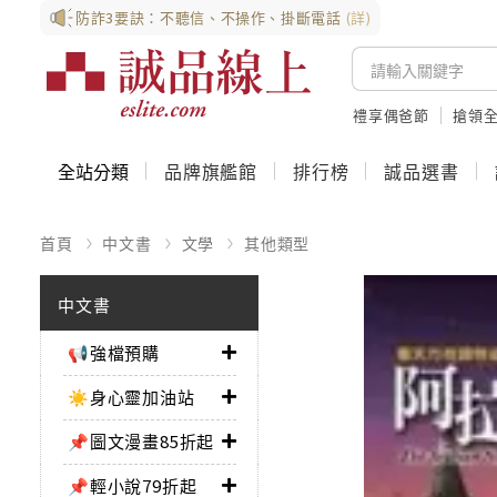
防詐3要訣：不聽信、不操作、掛斷電話
(詳)
禮享偶爸節
搶領全
全站分類
品牌旗艦館
排行榜
誠品選書
首頁
中文書
文學
其他類型
中文書
📢強檔預購
☀️身心靈加油站
📌圖文漫畫85折起
📌輕小說79折起