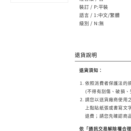
裝訂 / P:平裝
語言 / 1:中文/繁體
級別 / N:無
退貨說明
退貨須知：
依照消費者保護法的規
(不得有刮傷、破損、
請您以送貨廠商使用
上黏貼紙張或書寫文
退費；請您先確認商
依「通訊交易解除權合