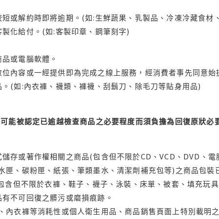
短或解約時即將逾期。(如:生鮮蔬果、乳製品、冷凍冷藏食材、
製化給付。(如:客製印章、鋼筆刻字)
商品或電腦軟體。
位內容或一經提供即為完成之線上服務，經消費者事先同意始提
。(如:內衣褲、襪類、褲襪、刮鬍刀、除毛刀等貼身用品)
可能被認定已逾越檢查商品之必要程度而須負擔為回復原狀必要
儲存或著作權相關之商品(包含但不限於CD、VCD、DVD、電
水匣、碳粉匣、紙張、筆類墨水、清潔劑補充包等)之商品包裝已
(包含但不限於衣褲、鞋子、襪子、泳裝、床單、被套、填充玩具
品有不可回復之髒污或磨損痕跡。
品、內衣褲等消耗性或個人衛生用品、商品銷售頁面上特別載明之