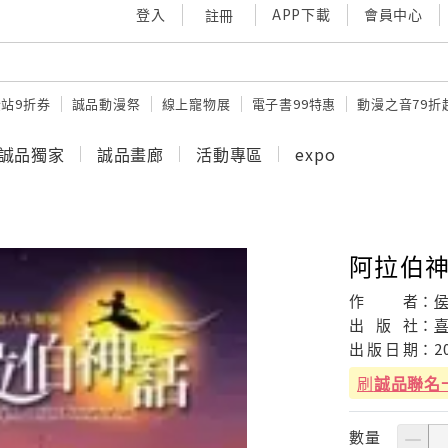
登入
APP下載
會員中心
註冊
站9折券
誠品動漫祭
線上寵物展
電子書99特惠
動漫之音79折
誠品獨家
誠品畫廊
活動專區
expo
阿拉伯
作
者：
出
版
社：
出
版
日
期：
2
刷
誠品聯名
數量