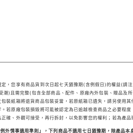
定，您享有商品貨到次日起七天猶豫期(含例假日)的權益(請
受潮)且需完整(包含全部商品、配件、原廠內外包裝、贈品及所
之包裝紙箱將退貨商品包裝妥當，若原紙箱已遺失，請另使用其
字。若原廠包裝損毀將可能被認定為已逾越檢查商品之必要程度，
品正確、外觀可接受，再行拆封，以免影響您的權利；若為產品
理例外情事適用準則」，下列商品不適用七日猶豫期，除產品本