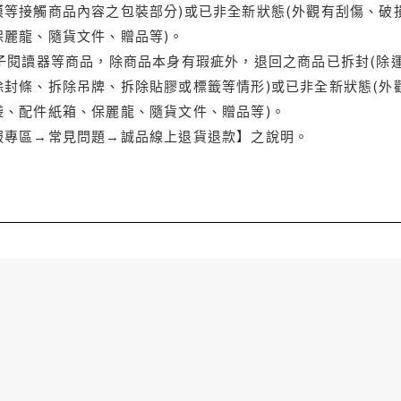
等接觸商品內容之包裝部分)或已非全新狀態(外觀有刮傷、破
保麗龍、隨貨文件、贈品等)。
電子閱讀器等商品，除商品本身有瑕疵外，退回之商品已拆封(除
封條、拆除吊牌、拆除貼膠或標籤等情形)或已非全新狀態(外
袋、配件紙箱、保麗龍、隨貨文件、贈品等)。
服專區→常見問題→誠品線上退貨退款】之說明。