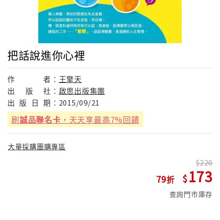
把話說進你心裡
作
者：
王擎天
出
版
社：
啟思出版集團
出
版
日
期：
2015/09/21
刷
誠品聯名卡
，天天享最高7%回饋
大量採購團購專區
220
173
79
查詢門市庫存