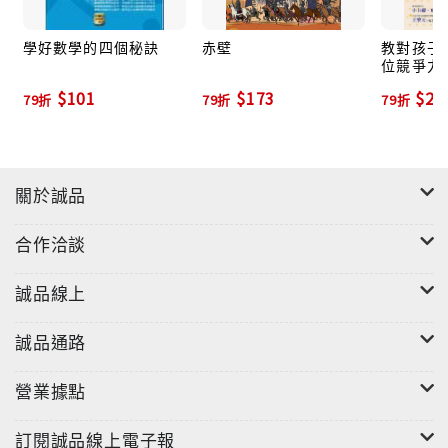
我不是要教你「裝」熟的技巧，而是希望你不再以真心
換絕情。每一場對話都是一篇經典樂章的演繹，動聽與
學好數學的四個秘訣
赤壁
教對孩子
位競爭力
否的關鍵，在於你掌握談話節奏的能力。以絕佳的節奏
$101
$173
$22
感帶出自己的真心誠意，就能引起彼此的情緒共鳴。
79折
79折
79折
──key point：不可忽略的10種打動人心之重要關鍵！
功夫秘笈4部曲 讓你成為眾人的宇宙中心
關於誠品
第1部 話說得動聽，基礎功最重要 ～從說話看做人。
第2部 一見如故的好感難以抵擋 ～掌握人心，才能攻
合作洽談
心。
第3部 看破招式的盲點 ～了解關鍵句背後傳達的意
誠品線上
義，杜絕說者無意，聽者有心！
第4部 江湖一點訣，爐火純青的關鍵 ～掌握永續經營的
誠品通路
關鍵句，「真情指數」節節高升！
營業據點
訂閱誠品線上電子報