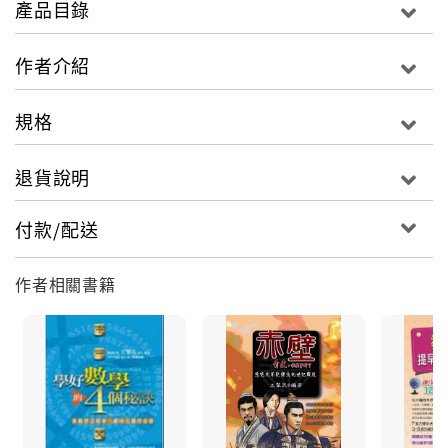
產品目錄
無人肯聽，再好的思想也失去意義，
所以說話的藝術不在多話，而在精。
作者介紹
精，就是知道何時何地可以說、怎麼說、說得聽眾心悅
臣服，
規格
總結於二字──「動聽」。
話說得動聽，是凝鍊的人生智慧。
退貨說明
◎ 情境1：為什麼我的存在感薄弱，講話都被當耳邊
付款/配送
風？
你的說話態度，決定對方的聆聽態度，因此當你發現聽
作者相關書籍
眾心不在焉時，就是時候檢視自己說話時的心理狀態。
看破自身盲點，讓對方的注意力聚焦，心甘情願地聽你
說。
──key point：矯正10種讓你失去吸引力的態度！
◎ 情境2：我真的想跟對方交朋友，但總有熱臉貼冷屁
股的感受？