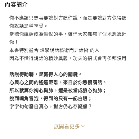
內容簡介
你不應該只想著要讓對方聽你說，而是要讓對方覺得聽
你說話是種享受。
當聽你說話成為愉悅的事，難怪大家都瘋了似地想靠近
你！
本書特別適合 想學說話藝術而非話術 的人
因為不懂得說話的精妙奧義，功夫的招式會再多都沒用
話說得動聽，是贏得人心的關鍵。
心與心之間的遙遠距離，來自於你憨慢講話。
所以就算你掏心掏肺，還是被當成狼心狗肺；
說到嘴角冒泡，得到的只有一記白眼；
字字句句發自真心，對方仍心存疑慮？
以幽默卻不失細膩的筆鋒撰寫而成的40篇功夫秘笈，
展開看更多
偷偷告訴你說話的精妙奧義，讓你話說得圓滿，不得不
成為眾人的宇宙中心！