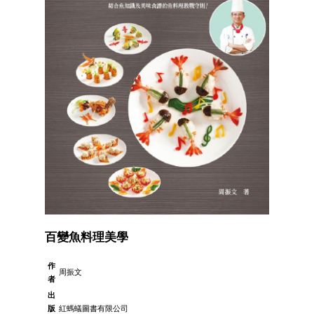
百變魚料理美學
作
周振文
者
出
版
紅螞蟻圖書有限公司