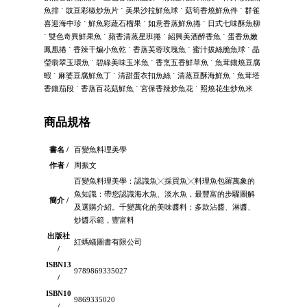
魚排 ˙ 豉豆彩椒炒魚片 ˙ 美果沙拉鮮魚球 ˙ 菇筍香燒鮮魚件 ˙ 群雀
喜迎海中珍 ˙ 鮮魚彩蔬石榴果 ˙ 如意香蒸鮮魚捲 ˙ 日式七味酥魚柳
˙ 雙色奇異鮮果魚 ˙ 蘋香清蒸星班捲 ˙ 紹興美酒醉香魚 ˙ 蛋香魚嫩
鳳凰捲 ˙ 香辣干煸小魚乾 ˙ 香蒸芙蓉玫瑰魚 ˙ 蜜汁拔絲脆魚球 ˙ 晶
瑩翡翠玉環魚 ˙ 碧綠美味玉米魚 ˙ 香烹五香鮮草魚 ˙ 魚茸鑲燒豆腐
蝦 ˙ 麻婆豆腐鮮魚丁 ˙ 清甜蛋衣扣魚絲 ˙ 清蒸豆酥海鮮魚 ˙ 魚茸塔
香鑲茄段 ˙ 香蒸百花菇鮮魚 ˙ 宮保香辣炒魚花 ˙ 照燒花生炒魚米
商品規格
書名 /
百變魚料理美學
作者 /
周振文
百變魚料理美學：認識魚╳採買魚╳料理魚包羅萬象的
魚知識：帶您認識海水魚、淡水魚，最豐富的步驟圖解
簡介 /
及選購介紹。千變萬化的美味醬料：多款沾醬、淋醬、
炒醬示範，豐富料
出版社
紅螞蟻圖書有限公司
/
ISBN13
9789869335027
/
ISBN10
9869335020
/