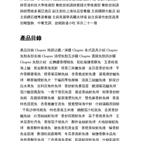
師育達科技大學推廣部 餐飲技術講師實踐大學推廣部 餐飲技術講
師經歷維多麗亞酒店 副主廚欣上海珍品堂餐廳 主廚國聯大飯店 副
主廚鑽石樓粵菜餐廳 主廚美麗華高爾夫球場 副主廚著作創意蔬果
切雕盤飾、中餐烹調、故鄉路邊小吃 等共二十一冊
產品目錄
產品目錄 Chapter 簡易沾醬／淋醬 Chapter 各式器具介紹 Chapter
魚類各部名稱 Chapter 清理魚類五步驟 Chapter 選購魚類四步驟
Chapter 魚類介紹 ˙ 紅麴醬香櫻桃魚 ˙ 彩虹椒鹽香酥魚 ˙ 五香粉蒸
海上鱸 ˙ 黃金酥香海底鮮 ˙ 塔香三杯嫩魚捲 ˙ 金莎蛋香炒魚球 ˙ 手
作香酥蘿蔔魚 ˙ 橙香菊花鯛魚絲 ˙ 杏香脆皮鮮魚盞 ˙ 避風塘炒鱸魚
球 ˙ 椰香咖哩鮮魚片 ˙ 干煸四季魚柳條 ˙ 清蒸三絲鱸魚捲 ˙ 鮮採沙
拉水果魚 ˙ 吉利百角炸魚球 ˙ 香炒鮮魚番茄蛋 ˙ 醋溜菊花鱸魚球 ˙
茄汁酸甜鳳梨魚 ˙ 一夜干香煎魚蛋 ˙ 腐皮香絲鮮魚球 ˙ 樹果香炒鮮
魚蝦 ˙ 高麗翡翠酥魚條 ˙ 髮菜瓊漿扣魚片 ˙ 雙色麻香鮮魚磚 ˙ 香蒸
特色琵琶魚 ˙ 杏香脆嫩甘蔗魚 ˙ 鴛鴦雙味海中鮮 ˙ 什錦滿載而歸鮮
˙ 千島沙律培根魚 ˙ 特色香蒸玉米捲 ˙ 糖醋茄汁松鼠魚 ˙ 韭黃香炒
鱸魚絲 ˙ 白雪絲絲鮮魚球 ˙ 香炒四寶鮮魚米 ˙ 蒜子香燒黃魚件 ˙ 玉
米花香牡丹魚 ˙ 香辣茄子燒魚片 ˙ 酥炸金絲鮮魚球˙ 大地豉椒鯧魚
球 ˙ 脆香酥炸春捲魚 ˙ 吻魚香煎黃金蛋 ˙ 香橙美味鮮魚捲 ˙ 蠔香鮮
魚金菇捲 ˙ 酢溜松鼠戲葡萄 ˙ 冬瓜香蒸鮮魚捲 ˙ 椒鹽香酥水晶魚 ˙
孜然香酥煎魚排 ˙ 三色香蒸魚蛋鮮 ˙ 彩蔬鮮甜炸魚排 ˙ 什錦彩蔬煎