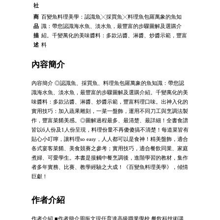
社
商
百變魚料理美學：認識魚╳採買魚╳料理魚包羅萬象的魚知
品
識：帶您認識海水魚、淡水魚，最豐富的步驟圖解及選購介
描
紹。千變萬化的美味醬料：多款沾醬、淋醬、炒醬示範，豐富
述
料
內容簡介
內容簡介 ◎認識魚、採買魚、料理魚包羅萬象的魚知識：帶您認
識海水魚、淡水魚，最豐富的步驟圖解及選購介紹。千變萬化的美
味醬料：多款沾醬、淋醬、炒醬示範，豐富料理口味。出神入化的
實用技巧：加入蔬果雕刻，一菜一盤飾，運用不同刀工與烹調法製
作，豐富菜餚美感。◎圖解過程最多、最清楚、最詳細！全書食譜
皆以6人份及1人份呈現，料理份量不再傻傻搞不清楚！每道菜皆有
貼心小叮嚀，讓料理so easy，人人都可以是食神！精美盤飾，適合
各式宴客菜餚、美食競賽之參考；實用技巧，適合餐飲同業、家庭
煮婦、可愛學生。本書是接觸中餐烹調後，進階學習的教材，集作
者多年實務、比賽、教學經驗之大成！《百變魚料理美學》，傾情
巨獻！
作者介紹
作者介紹 ■作者簡介周振文現任育達高級職業學校 餐飲科技術講