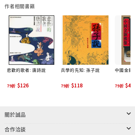
作者相關書籍
悲歡的歌者: 唐詩說
兵學的先知: 孫子說
中國金銅
$126
$118
$47
79折
79折
79折
關於誠品
合作洽談