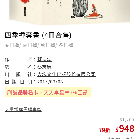
四季禪套書 (4冊合售)
春日禪/ 夏日禪/ 秋日禪/ 冬日禪
作
者：
蔡志忠
繪
者：
蔡志忠
出
版
社：
大塊文化出版股份有限公司
出
版
日
期：
2015/02/08
刷
誠品聯名卡
，天天享最高7%回饋
大量採購團購專區
1,200
948
79