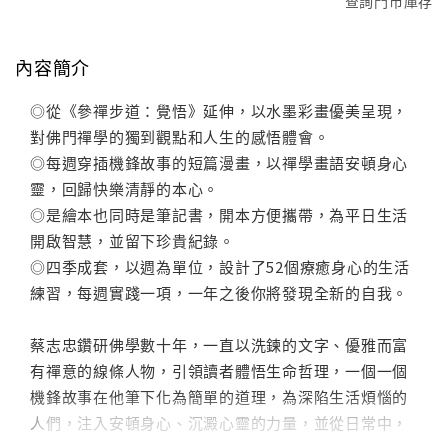
查詢門市庫存
內容簡介
◎從《參禪步道：覺悟》延伸，以水墨彩畫優美呈現，
對佛門禪學的獨到觀點和人生的感悟體會。
◎每週穿插機鋒故事的短篇漫畫，以禪學畫語安頓身心
靈，回歸快樂清靜的本心。
◎是繪本也同時是筆記書，開本方便攜帶，為平日生活
開啟智慧，並留下珍貴紀錄。
◎四季成套，以週為單位，設計了52個療癒身心的生活
練習，每週實踐一項，一年之後你將發現全新的自我。
蔡志忠鑽研佛學數十年，一直以洗鍊的文字、優雅而富
有禪意的線條人物，引領讀者體悟生命哲理，一個一個
機鋒故事在他筆下化為簡單的道理，為深陷生活煩惱的
人們，注入安頓身心、沉澱心靈的力量，並從日常中，