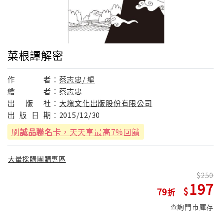
菜根譚解密
作
者：
蔡志忠/ 編
繪
者：
蔡志忠
出
版
社：
大塊文化出版股份有限公司
出
版
日
期：
2015/12/30
刷
誠品聯名卡
，天天享最高7%回饋
大量採購團購專區
250
197
79
查詢門市庫存