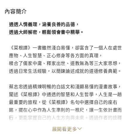
內容簡介
通透人情義理，涵養良善的品德，
透過大師解密，輕鬆領會書中精華。
《菜根譚》一書雖然淺白易懂，卻富含了一個人在處世
應物、人生智慧、正心修身等各方面的真理，
糅合了儒家中庸、釋家出世、道教無為等三大家思想，
透過日常生活經驗，以簡鍊論述成就的道德修養典範。
蔡志忠透過精煉明暢的白話文和淺顯易懂的漫畫故事，
闡述《菜根譚》中通透的智慧和人生哲學，人生是一趟
最重要的旅程，從《菜根譚》名句中選擇自己的座右
銘，擺在心中作為人生準則的一根尺，讓一生依計畫而
行，更能掌握自己的人生方向與未來。透過作者的詮釋
也提醒我們從閱讀和思考反省自我，進而保有最高的心
展開看更多
靈自由。