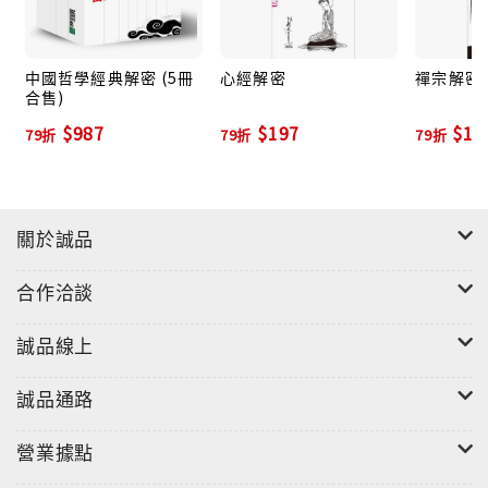
中國哲學經典解密 (5冊
心經解密
禪宗解密
合售)
$987
$197
$19
79折
79折
79折
關於誠品
合作洽談
誠品線上
誠品通路
營業據點