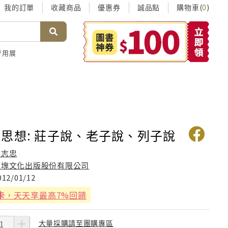
我的訂單
收藏商品
優惠券
誠品點
購物車(
)
0
考用展
思想: 莊子說、老子說、列子說
蔡志忠
大塊文化出版股份有限公司
012/01/12
卡
，天天享最高7%回饋
大量採購請至團購專區