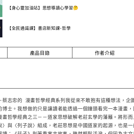
【身心靈加油站】思想導讀心學習🤔
【全民通識課】書店新知課-哲學
產品目錄
作者介紹
－蔡志忠的 漫畫哲學經典系列我從來不敢抱有這種想法，企
的博士。我想做的只是讓讀者能透過一個鐘頭看完一本漫畫，
漫畫哲學經典之三－－道家思想破解老莊玄學的藩籬。將形而
說〉與〈列子說〉組成，老莊思想是中國道家的起源，也是一
解讀；《莊子》則著重寓言故事，雖然輕鬆活潑，但因為古文