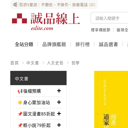
防詐3要訣：不聽信、不操作、掛斷電話
(詳)
禮享偶爸節
搶領全
全站分類
品牌旗艦館
排行榜
誠品選書
首頁
中文書
人文史哲
哲學
中文書
📢強檔預購
☀️身心靈加油站
📌圖文漫畫85折起
📌輕小說79折起