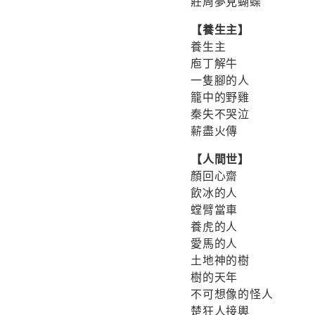
莊周夢見蝴蝶
【養生主】
養生主
庖丁解牛
一隻腳的人
籠中的野雞
秦失不哭泣
薪盡火傳
【人間世】
顏回心齋
飲冰的人
螳臂當車
養虎的人
愛馬的人
土地神的樹
樹的天年
不可想像的怪人
楚狂人接輿