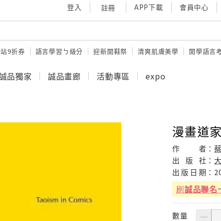
登入
APP下載
會員中心
註冊
站9折券
語言學習ㄅ級分
迎新開鞋祭
清爽肌膚美學
開學語言
誠品獨家
誠品畫廊
活動專區
expo
漫畫道家
作
者：
出
版
社：
出
版
日
期：
2
刷
誠品聯名
數量