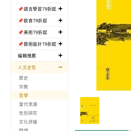
📌語言學習79折起
📌飲食79折起
📌美術79折起
📌藝術設計79折起
編輯推薦
人文史哲
歷史
宗教
哲學
當代思潮
性別研究
文化評論
閱讀