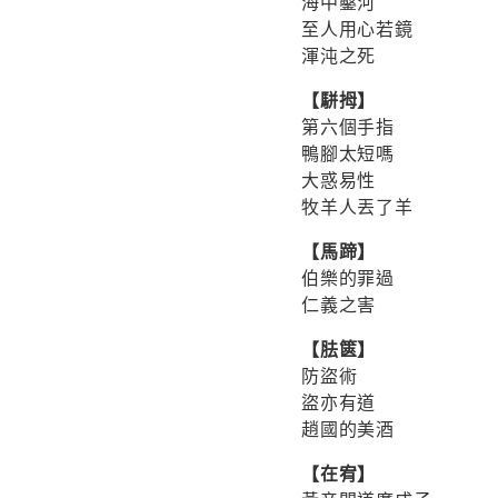
海中鑿河
至人用心若鏡
渾沌之死
【駢拇】
第六個手指
鴨腳太短嗎
大惑易性
牧羊人丟了羊
【馬蹄】
伯樂的罪過
仁義之害
【胠篋】
防盜術
盜亦有道
趙國的美酒
【在宥】