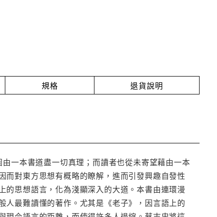
規格
退貨說明
圖由一本書道盡一切真理；而讀者也從未寄望藉由一本
因而對東方思想有概略的瞭解，進而引發興趣自發性
上的思想語言，化為淺顯深入的大道。本書由連環漫
般人最難讀懂的著作。尤其是《老子》，因言語上的
與現今語言的距離，而使得許多人退縮。蔡志忠將這