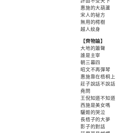
許由不受天下
惠施的大葫蘆
宋人的祕方
無用的樗樹
越人紋身
【齊物論】
大地的簫聲
誰是主宰
朝三暮四
昭文不再彈琴
惠施靠在梧桐上
莊子說話不說話
堯問
王倪知道不知道
西施是美女嗎
驪姬的哭泣
長梧子的大夢
影子的對話