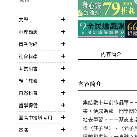
文學
心理勵志
商業財經
內容簡介
社會科學
考試用書
親子教養
內容簡介
自然科普
集結數十年創作晶華－
醫學保健
書，便成為那一門學問
國高中技職考用
地去學習。－－蔡志忠
畫〈莊子說〉、〈老子
電腦
隱喻與虛無，一直難以