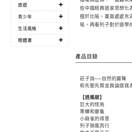
旅遊
些中國經典道家思想化
擅於比喻，畫面處處充
青少年
喻，再看列子對於道學
生活風格
簡體書
產品目錄
莊子說──自然的簫聲
和先聖先賢並肩論道我
【逍遙遊】
巨大的怪鳥
寒蟬和靈龜
小麻雀的得意
列子御風而行