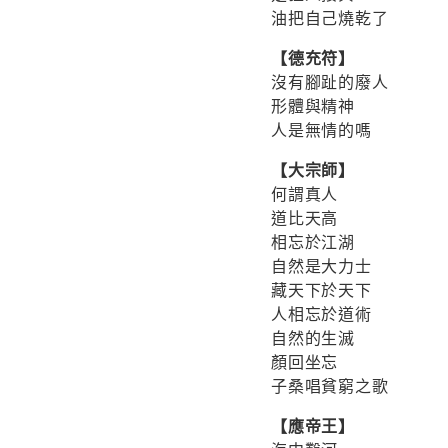
油把自己燒乾了
【德充符】
沒有腳趾的廢人
形體與精神
人是無情的嗎
【大宗師】
何謂真人
道比天高
相忘於江湖
自然是大力士
藏天下於天下
人相忘於道術
自然的生滅
顏回坐忘
子桑唱貧窮之歌
【應帝王】