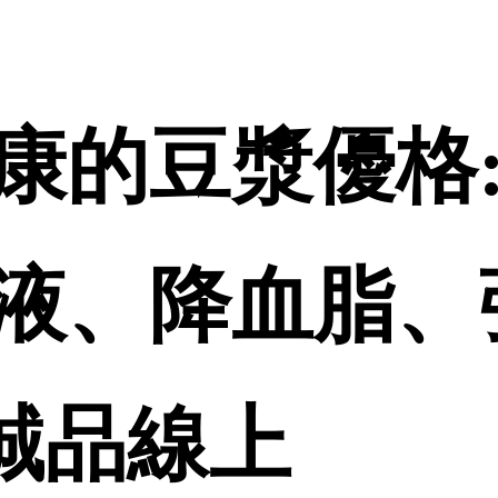
康的豆漿優格:
液、降血脂、
 誠品線上