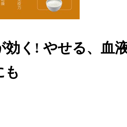
効く! やせる、血
にも