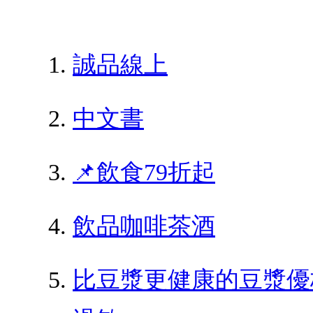
誠品線上
中文書
📌飲食79折起
飲品咖啡茶酒
比豆漿更健康的豆漿優