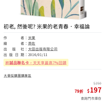
初老, 然後呢? 米果的老青春．幸福論
作
者：
米果
繪
者：
恩佐
出
版
社：
大田出版有限公司
出
版
日
期：
2016/01/11
刷
誠品聯名卡
，天天享最高7%回饋
大量採購團購專區
250
197
79
查詢門市庫存