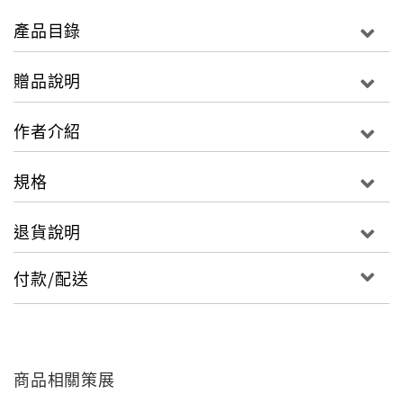
去，
產品目錄
越老越青春，這樣的人生，才夠意思。
大人是什麼？變老是怎麼一回事？比起外表蒼老或身體
贈品說明
機能衰退，
最恐怖的莫過於自己漸漸變成年輕時候所討厭的樣子
作者介紹
……
──米果
規格
小字看不清，是燈太暗？
退貨說明
80歲打扮很嘻哈，不行？一定要到公園做甩手功？
上了年紀喜歡偶像，很奇怪，追星大喊「我愛嵐」，好
付款/配送
變態？
小孩轉大人，可喜可賀！大人轉老人，悲哀……
當生理無法抵抗年歲，社會價值看「老」的眼光，
商品相關策展
就是「走山」「崩壞」「飄大嬸味」……