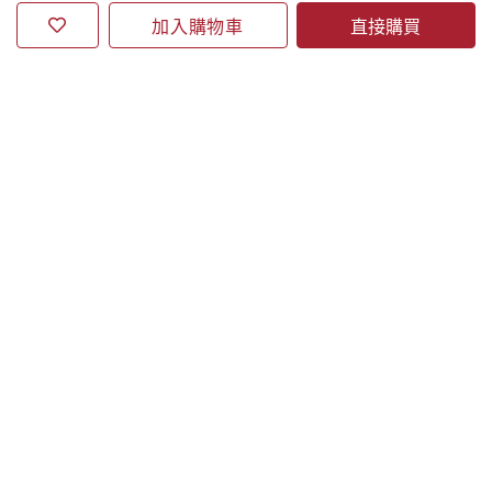
加入購物車
直接購買
關於誠品
合作洽談
誠品線上
誠品通路
營業據點
訂閱誠品線上電子報
關注誠品
誠品APP