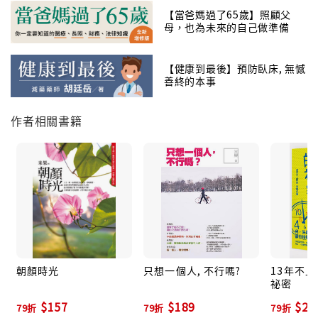
但一直恐老只會讓你越老越沒有價值，越老越蠢！
【當爸媽過了65歲】照顧父
母，也為未來的自己做準備
我們究竟有沒有勇氣？用坦蕩蕩的胸襟來面對？
米果的老青春幸福論，犀利刻劃初老跡象，不是教你當
【健康到最後】預防臥床, 無憾
抗老鬥士，
善終的本事
但老了一樣可以很時髦，老了也要很好奇……
把年齡當加分，接受「老」才會一直青春無敵下去~~~
作者相關書籍
朝顏時光
只想一個人, 不行嗎?
13年不
祕密
$157
$189
$20
79折
79折
79折