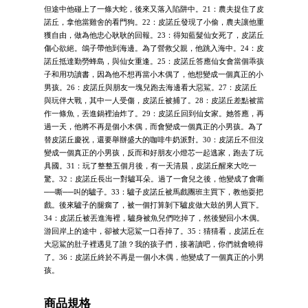
但途中他碰上了一條大蛇，後來又落入陷阱中。21：農夫捉住了皮
諾丘，拿他當雞舍的看門狗。22：皮諾丘發現了小偷，農夫讓他重
獲自由，做為他忠心耿耿的回報。23：得知藍髮仙女死了，皮諾丘
傷心欲絕。鴿子帶他到海邊。為了營救父親，他跳入海中。24：皮
諾丘抵達勤勞蜂島，與仙女重逢。25：皮諾丘答應仙女會當個乖孩
子和用功讀書，因為他不想再當小木偶了，他想變成一個真正的小
男孩。26：皮諾丘與朋友一塊兒跑去海邊看大惡鯊。27：皮諾丘
與玩伴大戰，其中一人受傷，皮諾丘被捕了。28：皮諾丘差點被當
作一條魚，丟進鍋裡油炸了。29：皮諾丘回到仙女家。她答應，再
過一天，他將不再是個小木偶，而會變成一個真正的小男孩。為了
替皮諾丘慶祝，還要舉辦盛大的咖啡牛奶派對。30：皮諾丘不但沒
變成一個真正的小男孩，反而和好朋友小燈芯一起逃家，跑去了玩
具國。31：玩了整整五個月後，有一天清晨，皮諾丘醒來大吃一
驚。32：皮諾丘長出一對驢耳朵。過了一會兒之後，他變成了會嘶
──嘶──叫的驢子。33：驢子皮諾丘被馬戲團班主買下，教他耍把
戲。後來驢子的腿瘸了，被一個打算剝下驢皮做大鼓的男人買下。
34：皮諾丘被丟進海裡，驢身被魚兒們吃掉了，然後變回小木偶。
游回岸上的途中，卻被大惡鯊一口吞掉了。35：猜猜看，皮諾丘在
大惡鯊的肚子裡遇見了誰？我的孩子們，接著讀吧，你們就會曉得
了。36：皮諾丘終於不再是一個小木偶，他變成了一個真正的小男
孩。
商品規格