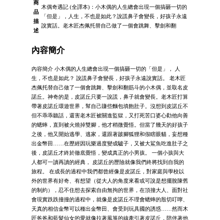
商
木偶奇遇記 (全譯本)：小木偶的人生總會出現一個搞砸一切的
品
「但是」，人生，不也是如此？說謊鼻子會變長，好孩子永遠
描
說實話。老木匠杰佩托替自己做了一個會跳舞、擊劍和翻
述
內容簡介
內容簡介 小木偶的人生總會出現一個搞砸一切的「但是」， 人
生，不也是如此？ 說謊鼻子會變長，好孩子永遠說實話。 老木匠
杰佩托替自己做了一個會跳舞、擊劍和翻筋斗的小木偶，並取名皮
諾丘。神奇的是，皮諾丘只要一說謊，鼻子就會變長。老木匠打算
帶著皮諾丘環遊世界，幫自己賺些麵包填飽肚子。沒想到皮諾丘不
但不乖乖聽話，還害老木匠被關進監獄，又打死苦口婆心勸他向善
的蟋蟀，直到被火燒掉雙腳，他才稍微覺悟。但當了幾天的好孩子
之後，他又開始逃學、逃家，還跟著跛腳狐狸和假瞎眼貓，妄想種
出金幣田……在歷經因玩樂過度變成驢子，又被大鯊魚吃進肚子之
後，皮諾丘才終於徹底覺悟，變成真正的小男孩。 一個小孩與大
人都可一讀再讀的經典， 皮諾丘的歷險就像我們終將找到自我的
旅程。 在成長的過程中我們都曾經像是皮諾丘，對家庭與學校以
外的世界有好奇、有想望（從大人的角度來看或可說是想擺脫陳舊
的制約），忍不住想去探索自由無拘的世界，在頂撞大人、面對社
會現實跌跌撞撞的過程中，就像是皮諾丘不理會蟋蟀的殷切叮嚀、
天真的相信金幣可以種出金幣田、會受到玩具國的誘惑……然而木
匠爸爸和藍髮仙女的愛就像拉著風箏的線牽引著皮諾丘，陪伴著他