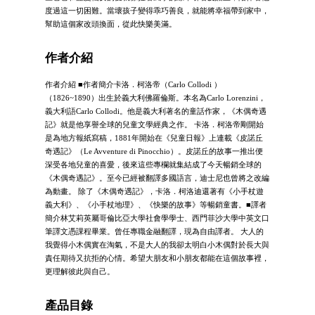
度過這一切困難。當壞孩子變得乖巧善良，就能將幸福帶到家中，
幫助這個家改頭換面，從此快樂美滿。
作者介紹
作者介紹 ■作者簡介卡洛．柯洛帝（Carlo Collodi ）
（1826~1890）出生於義大利佛羅倫斯。本名為Carlo Lorenzini，
義大利語Carlo Collodi。他是義大利著名的童話作家，《木偶奇遇
記》就是他享譽全球的兒童文學經典之作。 卡洛．柯洛帝剛開始
是為地方報紙寫稿，1881年開始在《兒童日報》上連載《皮諾丘
奇遇記》（Le Avventure di Pinocchio）。皮諾丘的故事一推出便
深受各地兒童的喜愛，後來這些專欄就集結成了今天暢銷全球的
《木偶奇遇記》。至今已經被翻譯多國語言，迪士尼也曾將之改編
為動畫。 除了《木偶奇遇記》，卡洛．柯洛迪還著有《小手杖遊
義大利》、《小手杖地理》、《快樂的故事》等暢銷童書。■譯者
簡介林艾莉英屬哥倫比亞大學社會學學士、西門菲沙大學中英文口
筆譯文憑課程畢業。曾任專職金融翻譯，現為自由譯者。 大人的
我覺得小木偶實在淘氣，不是大人的我卻太明白小木偶對於長大與
責任期待又抗拒的心情。希望大朋友和小朋友都能在這個故事裡，
更理解彼此與自己。
產品目錄