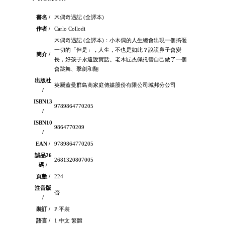
書名 /
木偶奇遇記 (全譯本)
作者 /
Carlo Collodi
木偶奇遇記 (全譯本)：小木偶的人生總會出現一個搞砸
一切的「但是」，人生，不也是如此？說謊鼻子會變
簡介 /
長，好孩子永遠說實話。老木匠杰佩托替自己做了一個
會跳舞、擊劍和翻
出版社
英屬蓋曼群島商家庭傳媒股份有限公司城邦分公司
/
ISBN13
9789864770205
/
ISBN10
9864770209
/
EAN /
9789864770205
誠品26
2681320807005
碼 /
頁數 /
224
注音版
否
/
裝訂 /
P:平裝
語言 /
1:中文 繁體