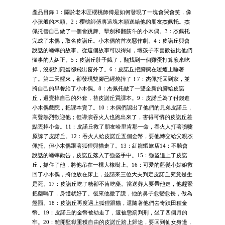
產品目錄 1：關於老木匠櫻桃師傅是如何發現了一塊會哭會笑，像
小孩般的木頭。2：櫻桃師傅將這塊木頭送給他的朋友杰佩托。杰
佩托替自己做了一個會跳舞、擊劍和翻筋斗的小木偶。3：杰佩托
完成了木偶，取名皮諾丘。小木偶的首次惡作劇。4：皮諾丘與會
說話的蟋蟀的故事。從這個故事可以得知，壞孩子不喜歡被比他們
懂事的人糾正。5：皮諾丘肚子餓了，翻找到一個雞蛋打算煎來吃
掉，沒想到煎蛋卻飛出窗外了。6：皮諾丘把腳擱在暖爐上睡著
了。第二天醒來，卻發現雙腳已經燒掉了！7：杰佩托回到家，並
將自己的早餐給了小木偶。8：杰佩托做了一雙全新的腳給皮諾
丘，還賣掉自己的外套，替皮諾丘買課本。9：皮諾丘為了付錢進
小木偶戲院，把課本賣了。10：木偶們認出了他們的兄弟皮諾丘，
高聲熱烈歡迎他；但導演吞火人也跑出來了，害得可憐的皮諾丘差
點丟掉小命。11：皮諾丘救了朋友哈里肯那一命，吞火人打著噴嚏
原諒了皮諾丘。12：吞火人給皮諾丘五個金幣，要他轉交給父親杰
佩托。但小木偶跟著狐狸與貓走了。13：紅龍蝦旅店14：不聽會
說話的蟋蟀勸告，皮諾丘落入了強盜手中。15：強盜追上了皮諾
丘，抓住了他，將他吊在一棵大橡樹上。16：可愛的藍髮小姑娘救
回了小木偶，將他放在床上，並請來三位大夫判定皮諾丘究竟是生
是死。17：皮諾丘吃了糖卻不肯吃藥。當送葬人要帶他走，他趕緊
把藥喝了，身體就好了。後來他撒了謊，他的鼻子愈變愈長，做為
懲罰。18：皮諾丘再度遇上狐狸跟貓，還隨著他們去奇蹟田種金
幣。19：皮諾丘的金幣被劫走了，還被懲罰判刑，坐了四個月的
牢。20：離開監獄重獲自由的皮諾丘踏上歸途，要回到仙女身邊，