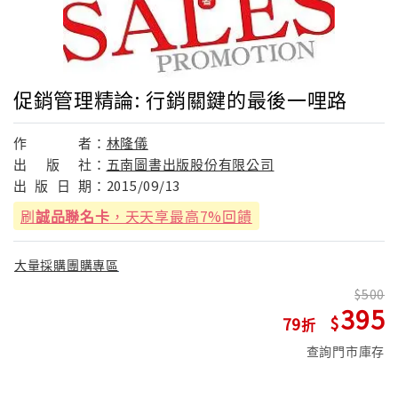
促銷管理精論: 行銷關鍵的最後一哩路
作
者：
林隆儀
出
版
社：
五南圖書出版股份有限公司
出
版
日
期：
2015/09/13
刷
誠品聯名卡
，天天享最高7%回饋
大量採購團購專區
500
395
79
查詢門市庫存