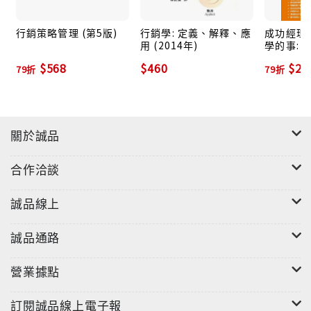
行銷策略管理 (第5版)
行銷學: 定義、解釋、應
成功經理
用 (2014年)
學的事: 
人必修課 
$568
$460
$25
79折
79折
關於誠品
合作洽談
誠品線上
誠品通路
營業據點
訂閱誠品線上電子報