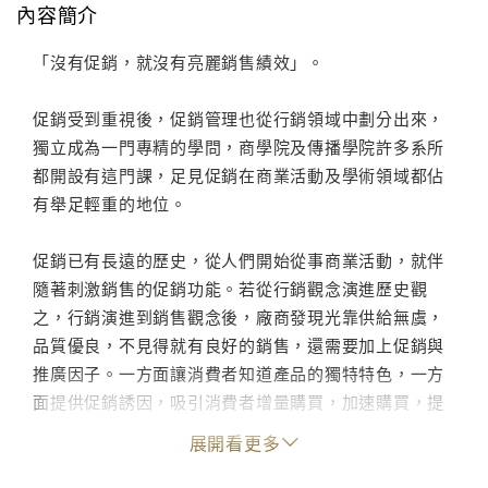
內容簡介
「沒有促銷，就沒有亮麗銷售績效」。
促銷受到重視後，促銷管理也從行銷領域中劃分出來，
獨立成為一門專精的學問，商學院及傳播學院許多系所
都開設有這門課，足見促銷在商業活動及學術領域都佔
有舉足輕重的地位。
促銷已有長遠的歷史，從人們開始從事商業活動，就伴
隨著刺激銷售的促銷功能。若從行銷觀念演進歷史觀
之，行銷演進到銷售觀念後，廠商發現光靠供給無虞，
品質優良，不見得就有良好的銷售，還需要加上促銷與
推廣因子。一方面讓消費者知道產品的獨特特色，一方
面提供促銷誘因，吸引消費者增量購買，加速購買，提
前購買，反覆購買，推薦購買，為公司爭取更多銷售機
展開看更多
會。