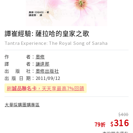
譚崔經驗: 薩拉哈的皇家之歌
Tantra Experience: The Royal Song of Saraha
作
者：
奧修
譯
者：
謙達那
出
版
社：
奧修出版社
出
版
日
期：
2011/09/12
刷
誠品聯名卡
，天天享最高7%回饋
大量採購團購專區
400
316
79