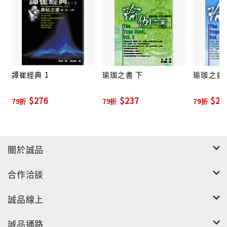
譚崔經典 1
瑜珈之書 下
瑜珈之書 
$276
$237
$23
79折
79折
79折
關於誠品
合作洽談
誠品線上
誠品通路